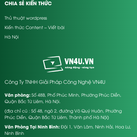
CHIA SẺ KIẾN THỨC
Thủ thuật wordpress
Kiến thức Content – Viết bài
Hà Nội
Công Ty TNHH Giải Pháp Công Nghệ VN4U
Văn phòng:
Số 48B, Phố Phúc Minh, Phường Phúc Diễn,
Quận Bắc Từ Liêm, Hà Nội.
(địa chỉ cũ : Số 48, ngõ 2, đường Võ Quý Huân, Phường
Phúc Diễn, Quận Bắc Từ Liêm, Thành phố Hà Nội)
Văn Phòng Tại Ninh Bình:
Đội 1, Văn Lâm, Ninh Hải, Hoa Lư,
Ninh Bình