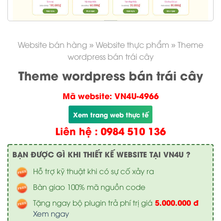
Website bán hàng
»
Website thực phẩm
»
Theme
wordpress bán trái cây
Theme wordpress bán trái cây
Mã website: VN4U-4966
Xem trang web thực tế
Liên hệ : 0984 510 136
BẠN ĐƯỢC GÌ KHI THIẾT KẾ WEBSITE TẠI VN4U ?
Hỗ trợ kỹ thuật khi có sự cố xảy ra
Bàn giao 100% mã nguồn code
5.000.000 đ
Tặng ngay bộ plugin trả phí trị giá
Xem ngay