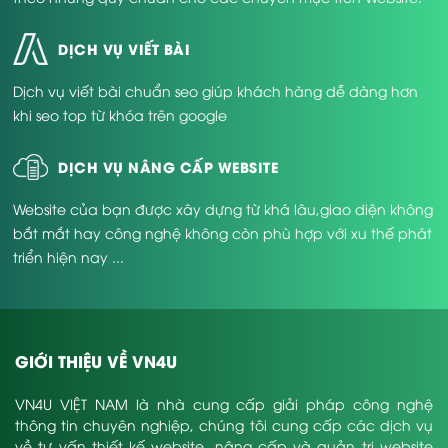
DỊCH VỤ VIẾT BÀI
Dịch vụ viết bài chuẩn seo giúp khách hàng dễ dàng hơn
khi seo top từ khóa trên google
DỊCH VỤ NÂNG CẤP WEBSITE
Website của bạn được xây dựng từ khá lâu,giao diện không
bắt mắt hay công nghệ không còn phù hợp với xu thế phát
triển hiện nay ...
GIỚI THIỆU VỀ VN4U
VN4U VIỆT NAM là nhà cung cấp giải pháp công nghệ
thông tin chuyên nghiệp, chúng tôi cung cấp các dịch vụ
về tư vấn thiết kế website, nâng cấp và quản trị website