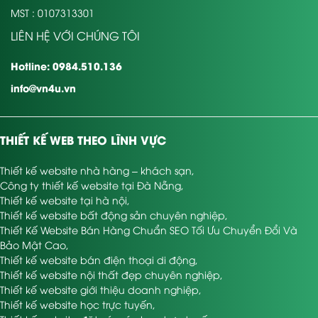
MST : 0107313301
LIÊN HỆ VỚI CHÚNG TÔI
Hotline: 0984.510.136
info@vn4u.vn
THIẾT KẾ WEB THEO LĨNH VỰC
Thiết kế website nhà hàng – khách sạn
,
Công ty thiết kế website tại Đà Nẵng
,
Thiết kế website tại hà nội
,
Thiết kế website bất động sản chuyên nghiệp
,
Thiết Kế Website Bán Hàng Chuẩn SEO Tối Ưu Chuyển Đổi Và
Bảo Mật Cao
,
Thiết kế website bán điện thoại di động
,
Thiết kế website nội thất đẹp chuyên nghiệp
,
Thiết kế website giới thiệu doanh nghiệp
,
Thiết kế website học trực tuyến
,