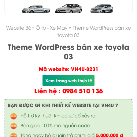
Website Bán Ô tô - Xe Máy
»
Theme WordPress bán xe
toyota 03
Theme WordPress bán xe toyota
03
Mã website: VN4U-8231
Xem trang web thực tế
Liên hệ : 0984 510 136
BẠN ĐƯỢC GÌ KHI THIẾT KẾ WEBSITE TẠI VN4U ?
Hỗ trợ kỹ thuật khi có sự cố xảy ra
Bàn giao 100% mã nguồn code
5.000.000 đ
Tặng ngay bộ plugin trả phí trị giá