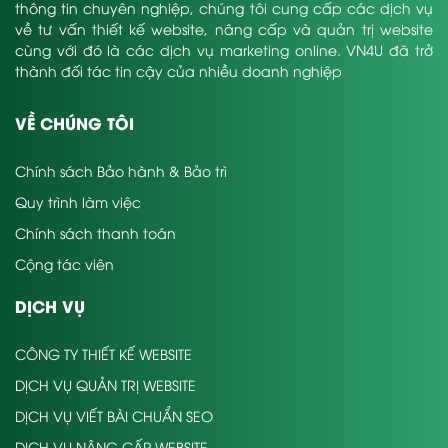
thông tin chuyên nghiệp, chúng tôi cung cấp các dịch vụ
về tư vấn thiết kế website, nâng cấp và quản trị website
cùng với đó là các dịch vụ marketing online. VN4U đã trở
thành đối tác tin cậy của nhiều doanh nghiệp
VỀ CHÚNG TÔI
Chính sách Bảo hành & Bảo trì
Quy trình làm việc
Chính sách thanh toán
Cộng tác viên
DỊCH VỤ
CÔNG TY THIẾT KẾ WEBSITE
DỊCH VỤ QUẢN TRỊ WEBSITE
DỊCH VỤ VIẾT BÀI CHUẨN SEO
DỊCH VỤ NÂNG CẤP WEBSITE