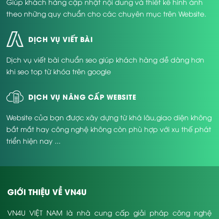
Giúp khách hàng cập nhật nội dung và thiết kế hình ảnh
theo những quy chuẩn cho các chuyên mục trên Website.
DỊCH VỤ VIẾT BÀI
Dịch vụ viết bài chuẩn seo giúp khách hàng dễ dàng hơn
khi seo top từ khóa trên google
DỊCH VỤ NÂNG CẤP WEBSITE
Website của bạn được xây dựng từ khá lâu,giao diện không
bắt mắt hay công nghệ không còn phù hợp với xu thế phát
triển hiện nay ...
GIỚI THIỆU VỀ VN4U
VN4U VIỆT NAM là nhà cung cấp giải pháp công nghệ