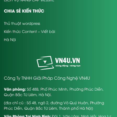
CHIA SẺ KIẾN THỨC
Thủ thuật wordpress
Kiến thức Content – Viết bài
Hà Nội
Công Ty TNHH Giải Pháp Công Nghệ VN4U
Văn phòng:
Số 48B, Phố Phúc Minh, Phường Phúc Diễn,
Quận Bắc Từ Liêm, Hà Nội.
(địa chỉ cũ : Số 48, ngõ 2, đường Võ Quý Huân, Phường
Phúc Diễn, Quận Bắc Từ Liêm, Thành phố Hà Nội)
Văn Phòng Tại Ninh Bình:
Đội 1, Văn Lâm, Ninh Hải, Hoa Lư,