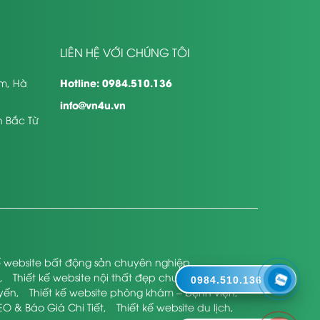
LIÊN HỆ VỚI CHÚNG TÔI
Hotline: 0984.510.136
êm, Hà
info@vn4u.vn
n Bắc Từ
kế website bất động sản chuyên nghiệp
,
,
Thiết kế website nội thất đẹp chuyên nghiệp
,
0984.510.136
uyến
,
Thiết kế website phòng khám – bệnh viện
,
EO & Báo Giá Chi Tiết
,
Thiết kế website du lịch
,