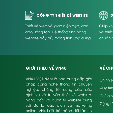
CÔNG TY THIẾT KẾ WEBSITE
D
Thiết kế web với giao diện đẹp, độc
Giúp kh
đáo, sáng tạo. Hệ thống tính năng
và thiế
website đầy đủ, mang tính ứng dụng
chuẩn 
cao và phù hợp với từng doanh
Website
nghiệp.
GIỚI THIỆU VỀ VN4U
VỀ CH
VN4U VIỆT NAM là nhà cung cấp giải
Chính s
pháp công nghệ thông tin chuyên
Quy trì
nghiệp, chúng tôi cung cấp các
dịch vụ về tư vấn thiết kế website,
Chính 
nâng cấp và quản trị website cùng
Cộng tá
với đó là các dịch vụ marketing
online. VN4U đã trở thành đối tác tin