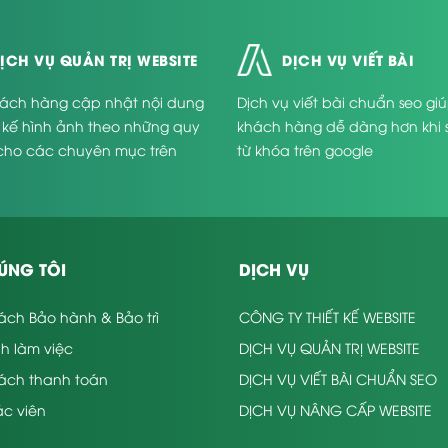
ỊCH VỤ QUẢN TRỊ WEBSITE
DỊCH VỤ VIẾT BÀI
ách hàng cập nhật nội dung
Dịch vụ viết bài chuẩn seo gi
t kế hình ảnh theo những quy
khách hàng dễ dàng hơn khi 
cho các chuyên mục trên
từ khóa trên google
.
ÚNG TÔI
DỊCH VỤ
ách Bảo hành & Bảo trì
CÔNG TY THIẾT KẾ WEBSITE
nh làm việc
DỊCH VỤ QUẢN TRỊ WEBSITE
sách thanh toán
DỊCH VỤ VIẾT BÀI CHUẨN SEO
c viên
DỊCH VỤ NÂNG CẤP WEBSITE