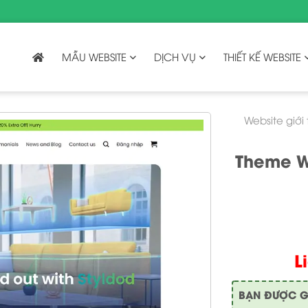
MẪU WEBSITE
DỊCH VỤ
THIẾT KẾ WEBSITE
Website giới
Theme W
L
BẠN ĐƯỢC GÌ 