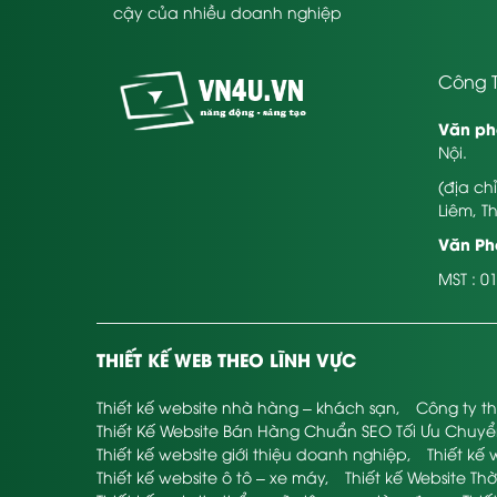
cậy của nhiều doanh nghiệp
Công T
Văn ph
Nội.
(địa ch
Liêm, T
Văn Phò
MST : 0
THIẾT KẾ WEB THEO LĨNH VỰC
Thiết kế website nhà hàng – khách sạn
,
Công ty th
Thiết Kế Website Bán Hàng Chuẩn SEO Tối Ưu Chuy
Thiết kế website giới thiệu doanh nghiệp
,
Thiết kế 
Thiết kế website ô tô – xe máy
,
Thiết kế Website Thờ