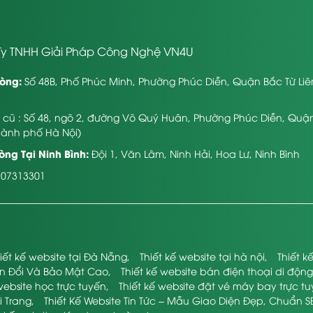
y TNHH Giải Pháp Công Nghệ VN4U
òng:
Số 48B, Phố Phúc Minh, Phường Phúc Diễn, Quận Bắc Từ Li
ỉ cũ : Số 48, ngõ 2, đường Võ Quý Huân, Phường Phúc Diễn, Quậ
hành phố Hà Nội)
ng Tại Ninh Bình:
Đội 1, Văn Lâm, Ninh Hải, Hoa Lư, Ninh Bình
107313301
iết kế website tại Đà Nẵng
,
Thiết kế website tại hà nội
,
Thiết 
ển Đổi Và Bảo Mật Cao
,
Thiết kế website bán điện thoại di động
website học trực tuyến
,
Thiết kế website đặt vé máy bay trực t
i Trang
,
Thiết Kế Website Tin Tức – Mẫu Giao Diện Đẹp, Chuẩn S