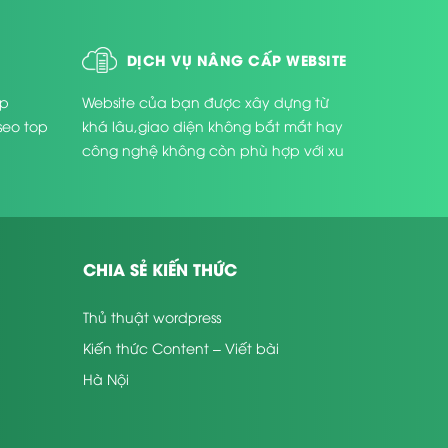
DỊCH VỤ NÂNG CẤP WEBSITE
úp
Website của bạn được xây dựng từ
seo top
khá lâu,giao diện không bắt mắt hay
công nghệ không còn phù hợp với xu
thế phát triển hiện nay ...
CHIA SẺ KIẾN THỨC
Thủ thuật wordpress
Kiến thức Content – Viết bài
Hà Nội