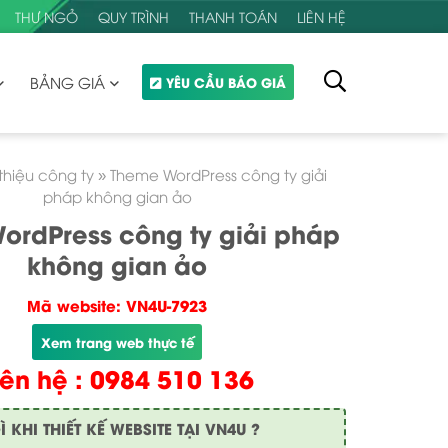
THƯ NGỎ
QUY TRÌNH
THANH TOÁN
LIÊN HỆ
BẢNG GIÁ
YÊU CẦU BÁO GIÁ
 thiệu công ty
»
Theme WordPress công ty giải
pháp không gian ảo
ordPress công ty giải pháp
không gian ảo
Mã website: VN4U-7923
Xem trang web thực tế
iên hệ : 0984 510 136
KHI THIẾT KẾ WEBSITE TẠI VN4U ?