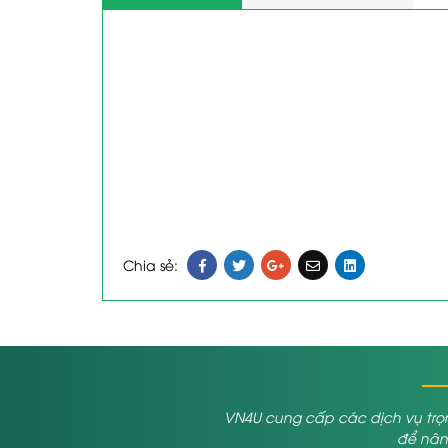
Chia sẻ:
VN4U cung cấp các dịch vụ trọn
để nâng