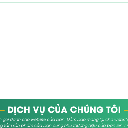
DỊCH VỤ CỦA CHÚNG TÔI
 gói dành cho website của bạn. Đảm bảo mang lại cho website củ
 tầm sản phẩm của bạn cũng như thương hiệu của bạn lên 1 vị 