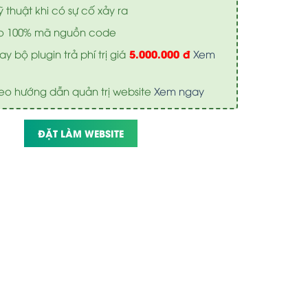
ỹ thuật khi có sự cố xảy ra
o 100% mã nguồn code
5.000.000 đ
y bộ plugin trả phí trị giá
Xem
eo hướng dẫn quản trị website
Xem ngay
ĐẶT LÀM WEBSITE