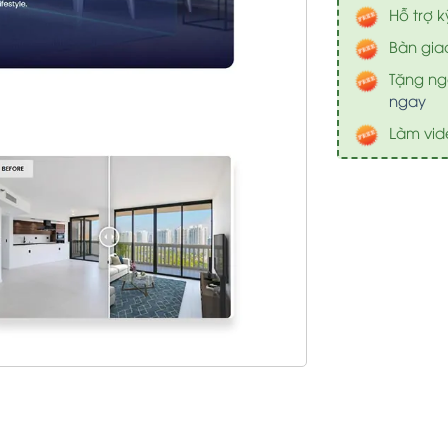
Hỗ trợ k
Bàn gia
Tặng nga
ngay
Làm vid