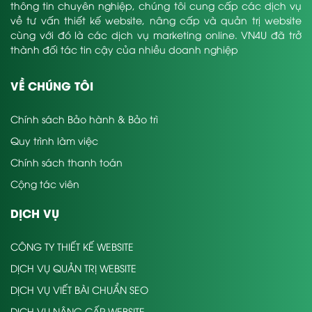
thông tin chuyên nghiệp, chúng tôi cung cấp các dịch vụ
về tư vấn thiết kế website, nâng cấp và quản trị website
cùng với đó là các dịch vụ marketing online. VN4U đã trở
thành đối tác tin cậy của nhiều doanh nghiệp
VỀ CHÚNG TÔI
Chính sách Bảo hành & Bảo trì
Quy trình làm việc
Chính sách thanh toán
Cộng tác viên
DỊCH VỤ
CÔNG TY THIẾT KẾ WEBSITE
DỊCH VỤ QUẢN TRỊ WEBSITE
DỊCH VỤ VIẾT BÀI CHUẨN SEO
DỊCH VỤ NÂNG CẤP WEBSITE