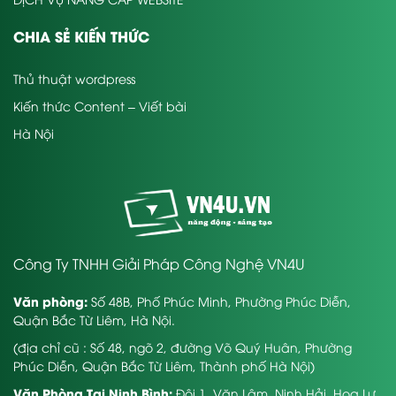
CHIA SẺ KIẾN THỨC
Thủ thuật wordpress
Kiến thức Content – Viết bài
Hà Nội
Công Ty TNHH Giải Pháp Công Nghệ VN4U
Văn phòng:
Số 48B, Phố Phúc Minh, Phường Phúc Diễn,
Quận Bắc Từ Liêm, Hà Nội.
(địa chỉ cũ : Số 48, ngõ 2, đường Võ Quý Huân, Phường
Phúc Diễn, Quận Bắc Từ Liêm, Thành phố Hà Nội)
Văn Phòng Tại Ninh Bình:
Đội 1, Văn Lâm, Ninh Hải, Hoa Lư,