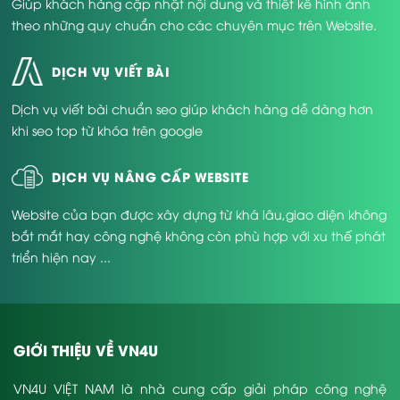
Giúp khách hàng cập nhật nội dung và thiết kế hình ảnh
theo những quy chuẩn cho các chuyên mục trên Website.
DỊCH VỤ VIẾT BÀI
Dịch vụ viết bài chuẩn seo giúp khách hàng dễ dàng hơn
khi seo top từ khóa trên google
DỊCH VỤ NÂNG CẤP WEBSITE
Website của bạn được xây dựng từ khá lâu,giao diện không
bắt mắt hay công nghệ không còn phù hợp với xu thế phát
triển hiện nay ...
GIỚI THIỆU VỀ VN4U
VN4U VIỆT NAM là nhà cung cấp giải pháp công nghệ