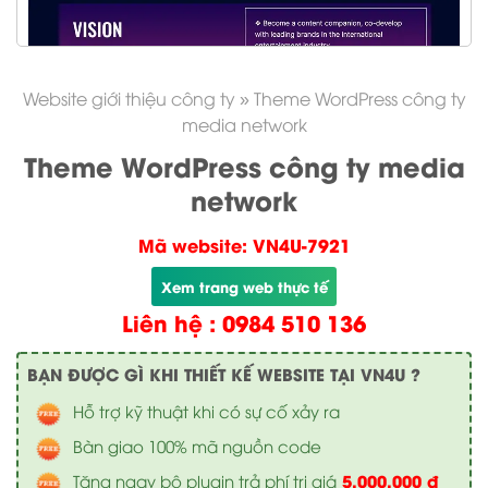
Website giới thiệu công ty
»
Theme WordPress công ty
media network
Theme WordPress công ty media
network
Mã website: VN4U-7921
Xem trang web thực tế
Liên hệ : 0984 510 136
BẠN ĐƯỢC GÌ KHI THIẾT KẾ WEBSITE TẠI VN4U ?
Hỗ trợ kỹ thuật khi có sự cố xảy ra
Bàn giao 100% mã nguồn code
5.000.000 đ
Tặng ngay bộ plugin trả phí trị giá