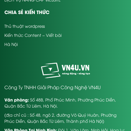
CHIA SẺ KIẾN THỨC
Thủ thuật wordpress
Kiến thức Content – Viết bài
Hà Nội
Công Ty TNHH Giải Pháp Công Nghệ VN4U
Văn phòng:
Số 48B, Phố Phúc Minh, Phường Phúc Diễn,
Quận Bắc Từ Liêm, Hà Nội.
(địa chỉ cũ : Số 48, ngõ 2, đường Võ Quý Huân, Phường
Phúc Diễn, Quận Bắc Từ Liêm, Thành phố Hà Nội)
Văn Phòng Tại Ninh Bình:
Đội 1, Văn Lâm, Ninh Hải, Hoa Lư,