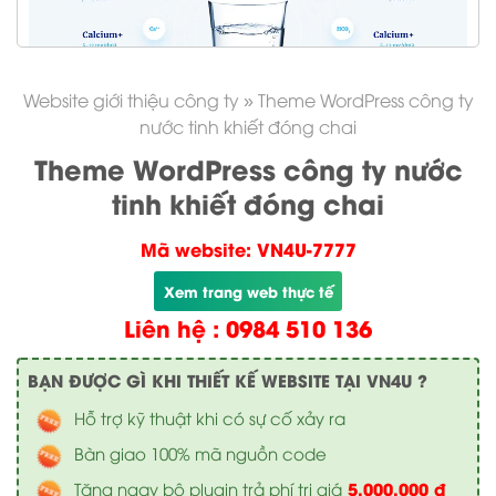
Website giới thiệu công ty
»
Theme WordPress công ty
nước tinh khiết đóng chai
Theme WordPress công ty nước
tinh khiết đóng chai
Mã website: VN4U-7777
Xem trang web thực tế
Liên hệ : 0984 510 136
BẠN ĐƯỢC GÌ KHI THIẾT KẾ WEBSITE TẠI VN4U ?
Hỗ trợ kỹ thuật khi có sự cố xảy ra
Bàn giao 100% mã nguồn code
5.000.000 đ
Tặng ngay bộ plugin trả phí trị giá