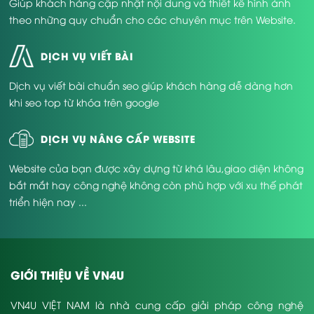
Giúp khách hàng cập nhật nội dung và thiết kế hình ảnh
theo những quy chuẩn cho các chuyên mục trên Website.
DỊCH VỤ VIẾT BÀI
Dịch vụ viết bài chuẩn seo giúp khách hàng dễ dàng hơn
khi seo top từ khóa trên google
DỊCH VỤ NÂNG CẤP WEBSITE
Website của bạn được xây dựng từ khá lâu,giao diện không
bắt mắt hay công nghệ không còn phù hợp với xu thế phát
triển hiện nay ...
GIỚI THIỆU VỀ VN4U
VN4U VIỆT NAM là nhà cung cấp giải pháp công nghệ