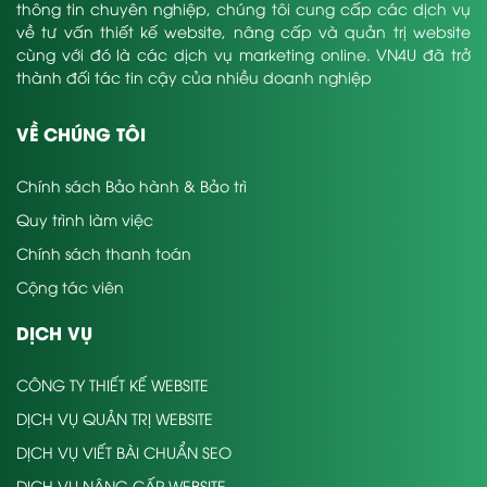
thông tin chuyên nghiệp, chúng tôi cung cấp các dịch vụ
về tư vấn thiết kế website, nâng cấp và quản trị website
cùng với đó là các dịch vụ marketing online. VN4U đã trở
thành đối tác tin cậy của nhiều doanh nghiệp
VỀ CHÚNG TÔI
Chính sách Bảo hành & Bảo trì
Quy trình làm việc
Chính sách thanh toán
Cộng tác viên
DỊCH VỤ
CÔNG TY THIẾT KẾ WEBSITE
DỊCH VỤ QUẢN TRỊ WEBSITE
DỊCH VỤ VIẾT BÀI CHUẨN SEO
DỊCH VỤ NÂNG CẤP WEBSITE