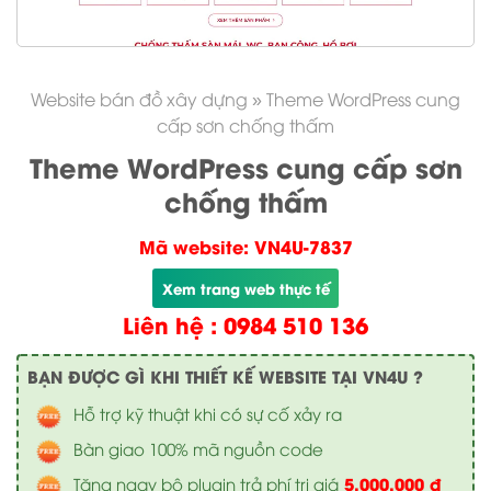
Website bán đồ xây dựng
»
Theme WordPress cung
cấp sơn chống thấm
Theme WordPress cung cấp sơn
chống thấm
Mã website: VN4U-7837
Xem trang web thực tế
Liên hệ : 0984 510 136
BẠN ĐƯỢC GÌ KHI THIẾT KẾ WEBSITE TẠI VN4U ?
Hỗ trợ kỹ thuật khi có sự cố xảy ra
Bàn giao 100% mã nguồn code
5.000.000 đ
Tặng ngay bộ plugin trả phí trị giá