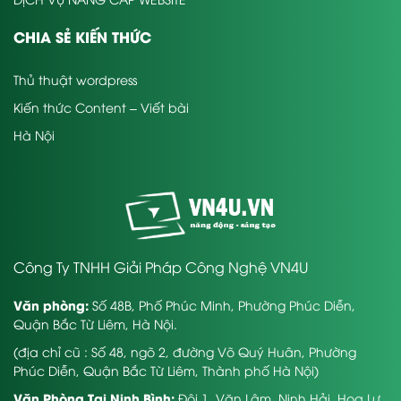
CHIA SẺ KIẾN THỨC
Thủ thuật wordpress
Kiến thức Content – Viết bài
Hà Nội
Công Ty TNHH Giải Pháp Công Nghệ VN4U
Văn phòng:
Số 48B, Phố Phúc Minh, Phường Phúc Diễn,
Quận Bắc Từ Liêm, Hà Nội.
(địa chỉ cũ : Số 48, ngõ 2, đường Võ Quý Huân, Phường
Phúc Diễn, Quận Bắc Từ Liêm, Thành phố Hà Nội)
Văn Phòng Tại Ninh Bình:
Đội 1, Văn Lâm, Ninh Hải, Hoa Lư,