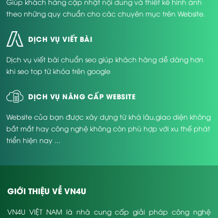
Giúp khách hàng cập nhật nội dung và thiết kế hình ảnh
theo những quy chuẩn cho các chuyên mục trên Website.
DỊCH VỤ VIẾT BÀI
Dịch vụ viết bài chuẩn seo giúp khách hàng dễ dàng hơn
khi seo top từ khóa trên google
DỊCH VỤ NÂNG CẤP WEBSITE
Website của bạn được xây dựng từ khá lâu,giao diện không
bắt mắt hay công nghệ không còn phù hợp với xu thế phát
triển hiện nay ...
GIỚI THIỆU VỀ VN4U
VN4U VIỆT NAM là nhà cung cấp giải pháp công nghệ