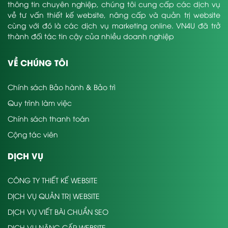
thông tin chuyên nghiệp, chúng tôi cung cấp các dịch vụ
về tư vấn thiết kế website, nâng cấp và quản trị website
cùng với đó là các dịch vụ marketing online. VN4U đã trở
thành đối tác tin cậy của nhiều doanh nghiệp
VỀ CHÚNG TÔI
Chính sách Bảo hành & Bảo trì
Quy trình làm việc
Chính sách thanh toán
Cộng tác viên
DỊCH VỤ
CÔNG TY THIẾT KẾ WEBSITE
DỊCH VỤ QUẢN TRỊ WEBSITE
DỊCH VỤ VIẾT BÀI CHUẨN SEO
DỊCH VỤ NÂNG CẤP WEBSITE