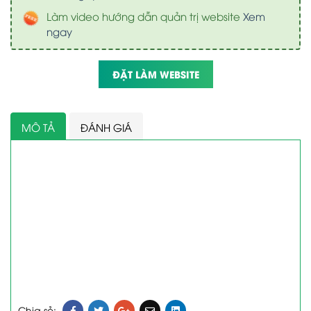
Làm video hướng dẫn quản trị website
Xem
ngay
ĐẶT LÀM WEBSITE
MÔ TẢ
ĐÁNH GIÁ
Chia sẻ: