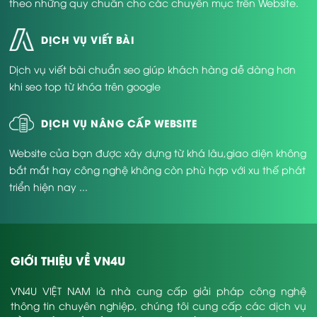
theo những quy chuẩn cho các chuyên mục trên Website.
DỊCH VỤ VIẾT BÀI
Dịch vụ viết bài chuẩn seo giúp khách hàng dễ dàng hơn
khi seo top từ khóa trên google
DỊCH VỤ NÂNG CẤP WEBSITE
Website của bạn được xây dựng từ khá lâu,giao diện không
bắt mắt hay công nghệ không còn phù hợp với xu thế phát
triển hiện nay ...
GIỚI THIỆU VỀ VN4U
VN4U VIỆT NAM là nhà cung cấp giải pháp công nghệ
thông tin chuyên nghiệp, chúng tôi cung cấp các dịch vụ