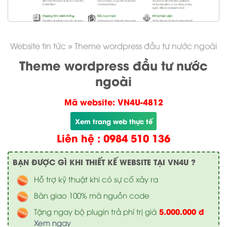
Website tin tức
»
Theme wordpress đầu tư nước ngoài
Theme wordpress đầu tư nước
ngoài
Mã website: VN4U-4812
Xem trang web thực tế
Liên hệ : 0984 510 136
BẠN ĐƯỢC GÌ KHI THIẾT KẾ WEBSITE TẠI VN4U ?
Hỗ trợ kỹ thuật khi có sự cố xảy ra
Bàn giao 100% mã nguồn code
5.000.000 đ
Tặng ngay bộ plugin trả phí trị giá
Xem ngay