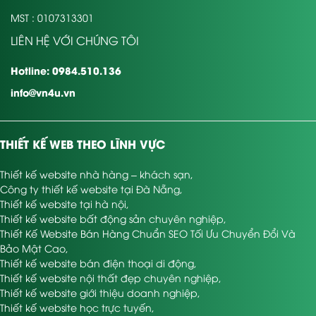
MST : 0107313301
LIÊN HỆ VỚI CHÚNG TÔI
Hotline: 0984.510.136
info@vn4u.vn
THIẾT KẾ WEB THEO LĨNH VỰC
Thiết kế website nhà hàng – khách sạn
,
Công ty thiết kế website tại Đà Nẵng
,
Thiết kế website tại hà nội
,
Thiết kế website bất động sản chuyên nghiệp
,
Thiết Kế Website Bán Hàng Chuẩn SEO Tối Ưu Chuyển Đổi Và
Bảo Mật Cao
,
Thiết kế website bán điện thoại di động
,
Thiết kế website nội thất đẹp chuyên nghiệp
,
Thiết kế website giới thiệu doanh nghiệp
,
Thiết kế website học trực tuyến
,