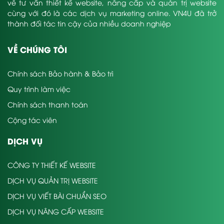
về tư vấn thiết kế website, nâng cấp và quản trị website
cùng với đó là các dịch vụ marketing online. VN4U đã trở
thành đối tác tin cậy của nhiều doanh nghiệp
VỀ CHÚNG TÔI
Chính sách Bảo hành & Bảo trì
Quy trình làm việc
Chính sách thanh toán
Cộng tác viên
DỊCH VỤ
CÔNG TY THIẾT KẾ WEBSITE
DỊCH VỤ QUẢN TRỊ WEBSITE
DỊCH VỤ VIẾT BÀI CHUẨN SEO
DỊCH VỤ NÂNG CẤP WEBSITE