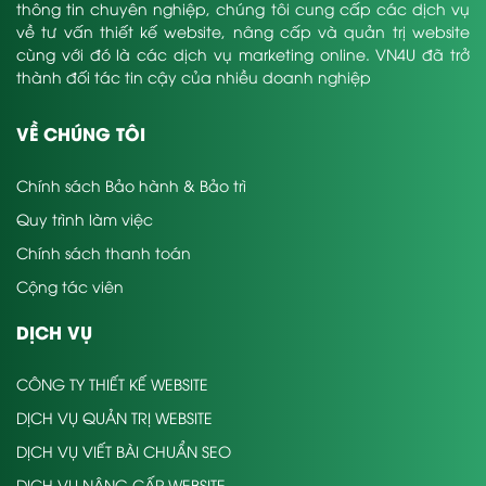
thông tin chuyên nghiệp, chúng tôi cung cấp các dịch vụ
về tư vấn thiết kế website, nâng cấp và quản trị website
cùng với đó là các dịch vụ marketing online. VN4U đã trở
thành đối tác tin cậy của nhiều doanh nghiệp
VỀ CHÚNG TÔI
Chính sách Bảo hành & Bảo trì
Quy trình làm việc
Chính sách thanh toán
Cộng tác viên
DỊCH VỤ
CÔNG TY THIẾT KẾ WEBSITE
DỊCH VỤ QUẢN TRỊ WEBSITE
DỊCH VỤ VIẾT BÀI CHUẨN SEO
DỊCH VỤ NÂNG CẤP WEBSITE