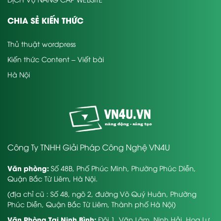
CHIA SẺ KIẾN THỨC
Thủ thuật wordpress
Kiến thức Content – Viết bài
Hà Nội
Công Ty TNHH Giải Pháp Công Nghệ VN4U
Văn phòng:
Số 48B, Phố Phúc Minh, Phường Phúc Diễn,
Quận Bắc Từ Liêm, Hà Nội.
(địa chỉ cũ : Số 48, ngõ 2, đường Võ Quý Huân, Phường
Phúc Diễn, Quận Bắc Từ Liêm, Thành phố Hà Nội)
Văn Phòng Tại Ninh Bình:
Đội 1, Văn Lâm, Ninh Hải, Hoa Lư,