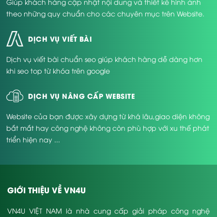
Giúp khách hàng cập nhật nội dung và thiết kế hình ảnh
theo những quy chuẩn cho các chuyên mục trên Website.
DỊCH VỤ VIẾT BÀI
Dịch vụ viết bài chuẩn seo giúp khách hàng dễ dàng hơn
khi seo top từ khóa trên google
DỊCH VỤ NÂNG CẤP WEBSITE
Website của bạn được xây dựng từ khá lâu,giao diện không
bắt mắt hay công nghệ không còn phù hợp với xu thế phát
triển hiện nay ...
GIỚI THIỆU VỀ VN4U
VN4U VIỆT NAM là nhà cung cấp giải pháp công nghệ