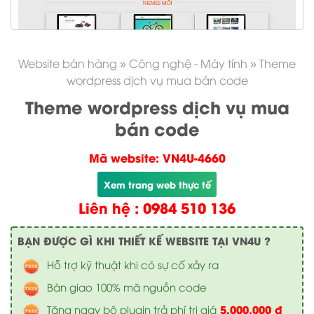
Website bán hàng
»
Công nghệ - Máy tính
»
Theme
wordpress dịch vụ mua bán code
Theme wordpress dịch vụ mua
bán code
Mã website: VN4U-4660
Xem trang web thực tế
Liên hệ : 0984 510 136
BẠN ĐƯỢC GÌ KHI THIẾT KẾ WEBSITE TẠI VN4U ?
Hỗ trợ kỹ thuật khi có sự cố xảy ra
Bàn giao 100% mã nguồn code
5.000.000 đ
Tặng ngay bộ plugin trả phí trị giá