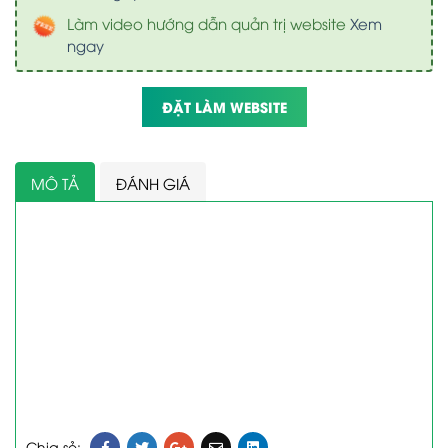
Làm video hướng dẫn quản trị website
Xem
ngay
ĐẶT LÀM WEBSITE
MÔ TẢ
ĐÁNH GIÁ
Chia sẻ: