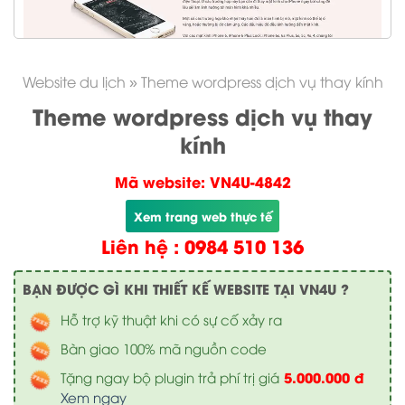
Website du lịch
»
Theme wordpress dịch vụ thay kính
Theme wordpress dịch vụ thay
kính
Mã website: VN4U-4842
Xem trang web thực tế
Liên hệ : 0984 510 136
BẠN ĐƯỢC GÌ KHI THIẾT KẾ WEBSITE TẠI VN4U ?
Hỗ trợ kỹ thuật khi có sự cố xảy ra
Bàn giao 100% mã nguồn code
5.000.000 đ
Tặng ngay bộ plugin trả phí trị giá
Xem ngay