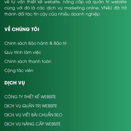
về tư vấn thiết kế website, nâng cấp và quản trị website
cùng với đó là các dịch vụ marketing online. VN4U đã trở
thành đối tác tin cậy của nhiều doanh nghiệp
VỀ CHÚNG TÔI
Chính sách Bảo hành & Bảo trì
Quy trình làm việc
Chính sách thanh toán
Cộng tác viên
DỊCH VỤ
CÔNG TY THIẾT KẾ WEBSITE
DỊCH VỤ QUẢN TRỊ WEBSITE
DỊCH VỤ VIẾT BÀI CHUẨN SEO
DỊCH VỤ NÂNG CẤP WEBSITE