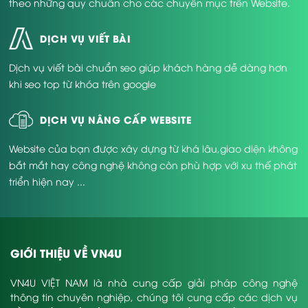
theo những quy chuẩn cho các chuyên mục trên Website.
DỊCH VỤ VIẾT BÀI
Dịch vụ viết bài chuẩn seo giúp khách hàng dễ dàng hơn
khi seo top từ khóa trên google
DỊCH VỤ NÂNG CẤP WEBSITE
Website của bạn được xây dựng từ khá lâu,giao diện không
bắt mắt hay công nghệ không còn phù hợp với xu thế phát
triển hiện nay ...
GIỚI THIỆU VỀ VN4U
VN4U VIỆT NAM là nhà cung cấp giải pháp công nghệ
thông tin chuyên nghiệp, chúng tôi cung cấp các dịch vụ