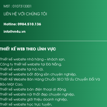
MST : 0107313301
LIÊN HỆ VỚI CHÚNG TÔI
Hotline: 0984.510.136
info@vn4u.vn
THIẾT KẾ WEB THEO LĨNH VỰC
Thiết kế website nhà hàng – khách sạn
,
Công ty thiết kế website tại Đà Nẵng
,
Thiết kế website tại hà nội
,
Thiết kế website bất động sản chuyên nghiệp
,
Thiết Kế Website Bán Hàng Chuẩn SEO Tối Ưu Chuyển Đổi Và
Bảo Mật Cao
,
Thiết kế website bán điện thoại di động
,
Thiết kế website nội thất đẹp chuyên nghiệp
,
Thiết kế website giới thiệu doanh nghiệp
,
Thiết kế website học trực tuyến
,