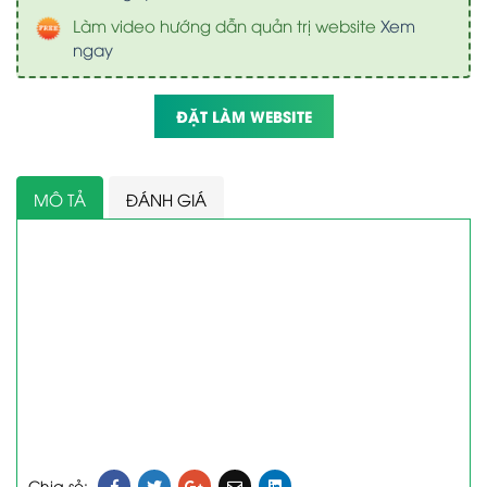
Làm video hướng dẫn quản trị website
Xem
ngay
ĐẶT LÀM WEBSITE
MÔ TẢ
ĐÁNH GIÁ
Chia sẻ: