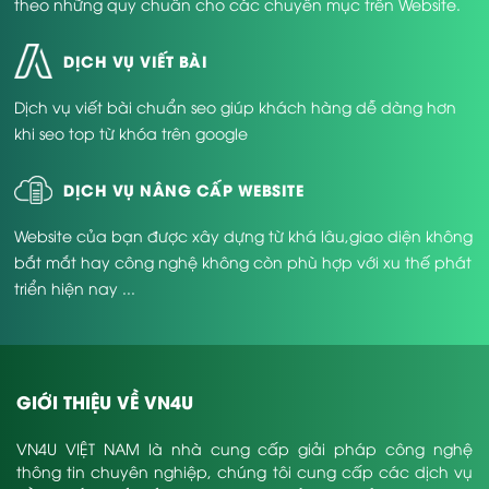
theo những quy chuẩn cho các chuyên mục trên Website.
DỊCH VỤ VIẾT BÀI
Dịch vụ viết bài chuẩn seo giúp khách hàng dễ dàng hơn
khi seo top từ khóa trên google
DỊCH VỤ NÂNG CẤP WEBSITE
Website của bạn được xây dựng từ khá lâu,giao diện không
bắt mắt hay công nghệ không còn phù hợp với xu thế phát
triển hiện nay ...
GIỚI THIỆU VỀ VN4U
VN4U VIỆT NAM là nhà cung cấp giải pháp công nghệ
thông tin chuyên nghiệp, chúng tôi cung cấp các dịch vụ