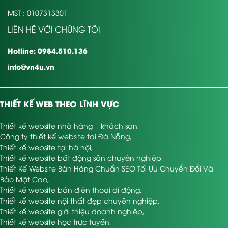
MST : 0107313301
LIÊN HỆ VỚI CHÚNG TÔI
Hotline: 0984.510.136
info@vn4u.vn
THIẾT KẾ WEB THEO LĨNH VỰC
Thiết kế website nhà hàng – khách sạn
,
Công ty thiết kế website tại Đà Nẵng
,
Thiết kế website tại hà nội
,
Thiết kế website bất động sản chuyên nghiệp
,
Thiết Kế Website Bán Hàng Chuẩn SEO Tối Ưu Chuyển Đổi Và
Bảo Mật Cao
,
Thiết kế website bán điện thoại di động
,
Thiết kế website nội thất đẹp chuyên nghiệp
,
Thiết kế website giới thiệu doanh nghiệp
,
Thiết kế website học trực tuyến
,