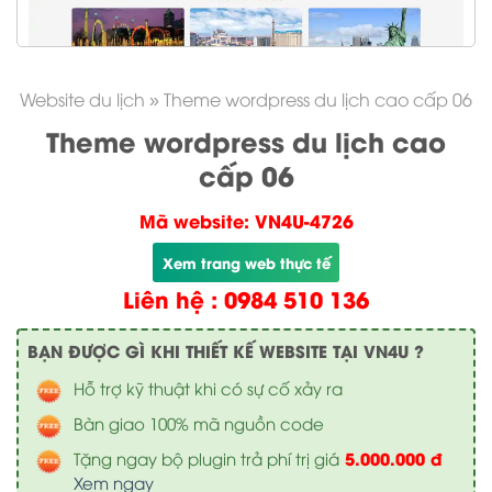
Website du lịch
»
Theme wordpress du lịch cao cấp 06
Theme wordpress du lịch cao
cấp 06
Mã website: VN4U-4726
Xem trang web thực tế
Liên hệ : 0984 510 136
BẠN ĐƯỢC GÌ KHI THIẾT KẾ WEBSITE TẠI VN4U ?
Hỗ trợ kỹ thuật khi có sự cố xảy ra
Bàn giao 100% mã nguồn code
5.000.000 đ
Tặng ngay bộ plugin trả phí trị giá
Xem ngay