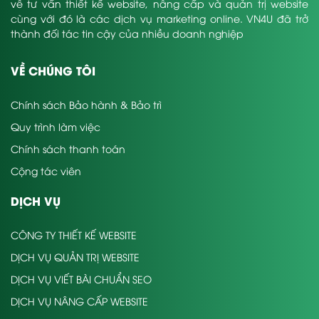
về tư vấn thiết kế website, nâng cấp và quản trị website
cùng với đó là các dịch vụ marketing online. VN4U đã trở
thành đối tác tin cậy của nhiều doanh nghiệp
VỀ CHÚNG TÔI
Chính sách Bảo hành & Bảo trì
Quy trình làm việc
Chính sách thanh toán
Cộng tác viên
DỊCH VỤ
CÔNG TY THIẾT KẾ WEBSITE
DỊCH VỤ QUẢN TRỊ WEBSITE
DỊCH VỤ VIẾT BÀI CHUẨN SEO
DỊCH VỤ NÂNG CẤP WEBSITE