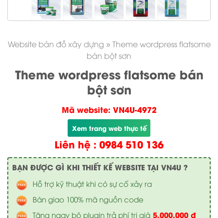
Website bán đồ xây dựng
»
Theme wordpress flatsome
bán bột sơn
Theme wordpress flatsome bán
bột sơn
Mã website: VN4U-4972
Xem trang web thực tế
Liên hệ : 0984 510 136
BẠN ĐƯỢC GÌ KHI THIẾT KẾ WEBSITE TẠI VN4U ?
Hỗ trợ kỹ thuật khi có sự cố xảy ra
Bàn giao 100% mã nguồn code
5.000.000 đ
Tặng ngay bộ plugin trả phí trị giá