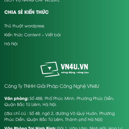
CHIA SẺ KIẾN THỨC
Thủ thuật wordpress
Kiến thức Content – Viết bài
Hà Nội
Công Ty TNHH Giải Pháp Công Nghệ VN4U
Văn phòng:
Số 48B, Phố Phúc Minh, Phường Phúc Diễn,
Quận Bắc Từ Liêm, Hà Nội.
(địa chỉ cũ : Số 48, ngõ 2, đường Võ Quý Huân, Phường
Phúc Diễn, Quận Bắc Từ Liêm, Thành phố Hà Nội)
Văn Phòng Tại Ninh Bình:
Đội 1, Văn Lâm, Ninh Hải, Hoa Lư,