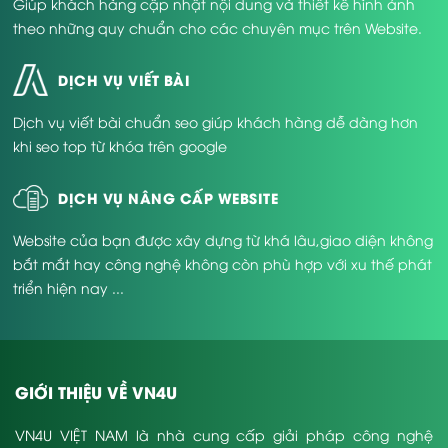
Giúp khách hàng cập nhật nội dung và thiết kế hình ảnh
theo những quy chuẩn cho các chuyên mục trên Website.
DỊCH VỤ VIẾT BÀI
Dịch vụ viết bài chuẩn seo giúp khách hàng dễ dàng hơn
khi seo top từ khóa trên google
DỊCH VỤ NÂNG CẤP WEBSITE
Website của bạn được xây dựng từ khá lâu,giao diện không
bắt mắt hay công nghệ không còn phù hợp với xu thế phát
triển hiện nay ...
GIỚI THIỆU VỀ VN4U
VN4U VIỆT NAM là nhà cung cấp giải pháp công nghệ