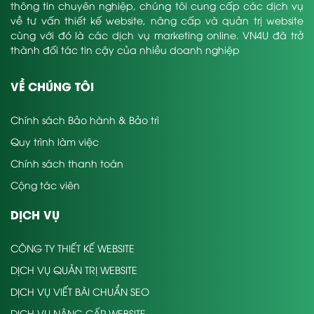
thông tin chuyên nghiệp, chúng tôi cung cấp các dịch vụ
về tư vấn thiết kế website, nâng cấp và quản trị website
cùng với đó là các dịch vụ marketing online. VN4U đã trở
thành đối tác tin cậy của nhiều doanh nghiệp
VỀ CHÚNG TÔI
Chính sách Bảo hành & Bảo trì
Quy trình làm việc
Chính sách thanh toán
Cộng tác viên
DỊCH VỤ
CÔNG TY THIẾT KẾ WEBSITE
DỊCH VỤ QUẢN TRỊ WEBSITE
DỊCH VỤ VIẾT BÀI CHUẨN SEO
DỊCH VỤ NÂNG CẤP WEBSITE