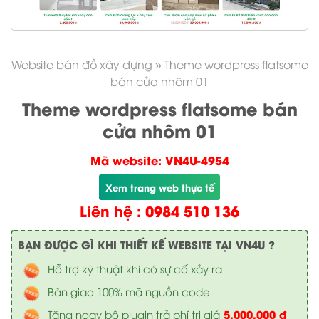
Website bán đồ xây dựng
»
Theme wordpress flatsome
bán cửa nhôm 01
Theme wordpress flatsome bán
cửa nhôm 01
Mã website: VN4U-4954
Xem trang web thực tế
Liên hệ : 0984 510 136
BẠN ĐƯỢC GÌ KHI THIẾT KẾ WEBSITE TẠI VN4U ?
Hỗ trợ kỹ thuật khi có sự cố xảy ra
Bàn giao 100% mã nguồn code
5.000.000 đ
Tặng ngay bộ plugin trả phí trị giá