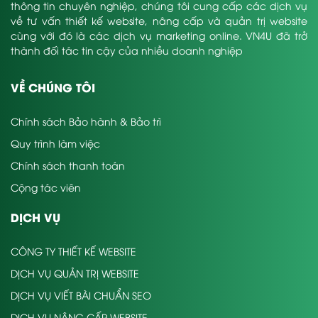
thông tin chuyên nghiệp, chúng tôi cung cấp các dịch vụ
về tư vấn thiết kế website, nâng cấp và quản trị website
cùng với đó là các dịch vụ marketing online. VN4U đã trở
thành đối tác tin cậy của nhiều doanh nghiệp
VỀ CHÚNG TÔI
Chính sách Bảo hành & Bảo trì
Quy trình làm việc
Chính sách thanh toán
Cộng tác viên
DỊCH VỤ
CÔNG TY THIẾT KẾ WEBSITE
DỊCH VỤ QUẢN TRỊ WEBSITE
DỊCH VỤ VIẾT BÀI CHUẨN SEO
DỊCH VỤ NÂNG CẤP WEBSITE