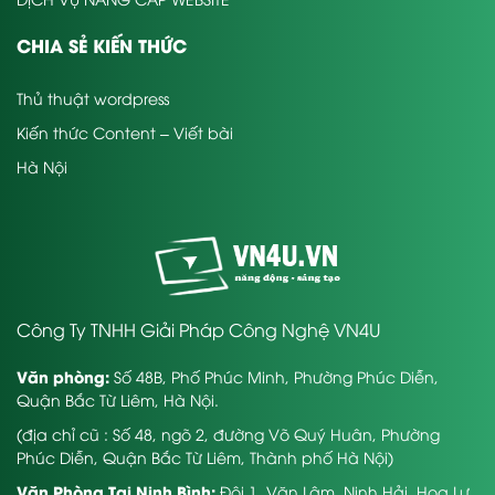
CHIA SẺ KIẾN THỨC
Thủ thuật wordpress
Kiến thức Content – Viết bài
Hà Nội
Công Ty TNHH Giải Pháp Công Nghệ VN4U
Văn phòng:
Số 48B, Phố Phúc Minh, Phường Phúc Diễn,
Quận Bắc Từ Liêm, Hà Nội.
(địa chỉ cũ : Số 48, ngõ 2, đường Võ Quý Huân, Phường
Phúc Diễn, Quận Bắc Từ Liêm, Thành phố Hà Nội)
Văn Phòng Tại Ninh Bình:
Đội 1, Văn Lâm, Ninh Hải, Hoa Lư,