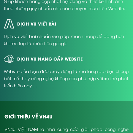
Giúp khách hàng cập nhật nội dung và thiết kế hình ảnh
theo những quy chuẩn cho các chuyên mục trên Website.
DỊCH VỤ VIẾT BÀI
Dịch vụ viết bài chuẩn seo giúp khách hàng dễ dàng hơn
khi seo top từ khóa trên google
DỊCH VỤ NÂNG CẤP WEBSITE
Website của bạn được xây dựng từ khá lâu,giao diện không
bắt mắt hay công nghệ không còn phù hợp với xu thế phát
triển hiện nay ...
GIỚI THIỆU VỀ VN4U
VN4U VIỆT NAM là nhà cung cấp giải pháp công nghệ