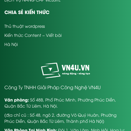
CHIA SẺ KIẾN THỨC
Thủ thuật wordpress
Kiến thức Content – Viết bài
Hà Nội
Công Ty TNHH Giải Pháp Công Nghệ VN4U
Văn phòng:
Số 48B, Phố Phúc Minh, Phường Phúc Diễn,
Quận Bắc Từ Liêm, Hà Nội.
(địa chỉ cũ : Số 48, ngõ 2, đường Võ Quý Huân, Phường
Phúc Diễn, Quận Bắc Từ Liêm, Thành phố Hà Nội)
Văn Phòng Tại Ninh Bình:
Đội 1, Văn Lâm, Ninh Hải, Hoa Lư,