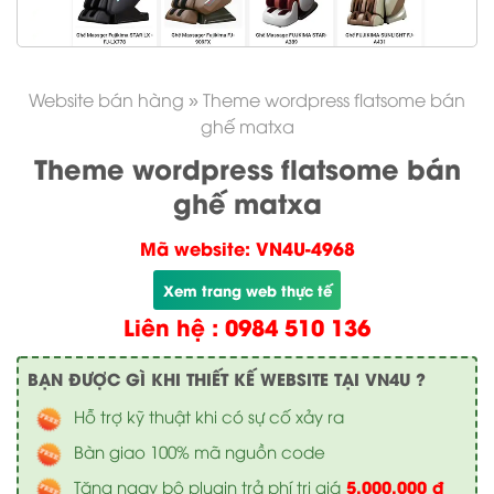
Website bán hàng
»
Theme wordpress flatsome bán
ghế matxa
Theme wordpress flatsome bán
ghế matxa
Mã website: VN4U-4968
Xem trang web thực tế
Liên hệ : 0984 510 136
BẠN ĐƯỢC GÌ KHI THIẾT KẾ WEBSITE TẠI VN4U ?
Hỗ trợ kỹ thuật khi có sự cố xảy ra
Bàn giao 100% mã nguồn code
5.000.000 đ
Tặng ngay bộ plugin trả phí trị giá