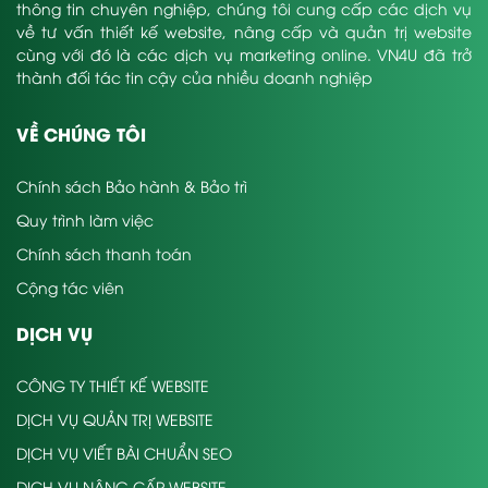
thông tin chuyên nghiệp, chúng tôi cung cấp các dịch vụ
về tư vấn thiết kế website, nâng cấp và quản trị website
cùng với đó là các dịch vụ marketing online. VN4U đã trở
thành đối tác tin cậy của nhiều doanh nghiệp
VỀ CHÚNG TÔI
Chính sách Bảo hành & Bảo trì
Quy trình làm việc
Chính sách thanh toán
Cộng tác viên
DỊCH VỤ
CÔNG TY THIẾT KẾ WEBSITE
DỊCH VỤ QUẢN TRỊ WEBSITE
DỊCH VỤ VIẾT BÀI CHUẨN SEO
DỊCH VỤ NÂNG CẤP WEBSITE