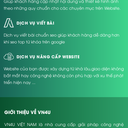
Giúp khách hàng cập nhật nội dung và thiết kế hình ảnh
theo những quy chuẩn cho các chuyên mục trên Website.
DỊCH VỤ VIẾT BÀI
Dịch vụ viết bài chuẩn seo giúp khách hàng dễ dàng hơn
khi seo top từ khóa trên google
DỊCH VỤ NÂNG CẤP WEBSITE
Website của bạn được xây dựng từ khá lâu,giao diện không
bắt mắt hay công nghệ không còn phù hợp với xu thế phát
triển hiện nay ...
GIỚI THIỆU VỀ VN4U
VN4U VIỆT NAM là nhà cung cấp giải pháp công nghệ