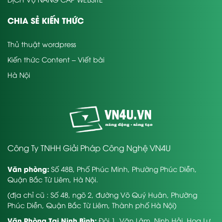
CHIA SẺ KIẾN THỨC
Thủ thuật wordpress
Kiến thức Content – Viết bài
Hà Nội
Công Ty TNHH Giải Pháp Công Nghệ VN4U
Văn phòng:
Số 48B, Phố Phúc Minh, Phường Phúc Diễn,
Quận Bắc Từ Liêm, Hà Nội.
(địa chỉ cũ : Số 48, ngõ 2, đường Võ Quý Huân, Phường
Phúc Diễn, Quận Bắc Từ Liêm, Thành phố Hà Nội)
Văn Phòng Tại Ninh Bình:
Đội 1, Văn Lâm, Ninh Hải, Hoa Lư,