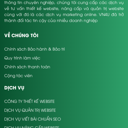
thông tin chuyên nghiệp, chúng tôi cung cấp các dịch vụ
về tư vấn thiết kế website, nâng cấp và quản trị website
cùng với đó là các dịch vụ marketing online. VN4U đã trở
thành đối tác tin cậy của nhiều doanh nghiệp
VỀ CHÚNG TÔI
Chính sách Bảo hành & Bảo trì
Quy trình làm việc
Chính sách thanh toán
Cộng tác viên
DỊCH VỤ
CÔNG TY THIẾT KẾ WEBSITE
DỊCH VỤ QUẢN TRỊ WEBSITE
DỊCH VỤ VIẾT BÀI CHUẨN SEO
DỊCH VỤ NÂNG CẤP WEBSITE