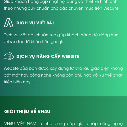
Giúp khách hàng cập nhật nội dung và thiết kế hình ảnh
theo những quy chuẩn cho các chuyên mục trên Website.
DỊCH VỤ VIẾT BÀI
Dịch vụ viết bài chuẩn seo giúp khách hàng dễ dàng hơn
khi seo top từ khóa trên google
DỊCH VỤ NÂNG CẤP WEBSITE
Website của bạn được xây dựng từ khá lâu,giao diện không
bắt mắt hay công nghệ không còn phù hợp với xu thế phát
triển hiện nay ...
GIỚI THIỆU VỀ VN4U
VN4U VIỆT NAM là nhà cung cấp giải pháp công nghệ