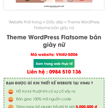
Website thời trang
»
Giầy dép
»
Theme WordPress
Flatsome bán giày nữ
Theme WordPress Flatsome bán
giày nữ
Mã website: VN4U-5006
Xem trang web thực tế
Liên hệ : 0984 510 136
BẠN ĐƯỢC GÌ KHI THIẾT KẾ WEBSITE TẠI VN4U ?
Hỗ trợ kỹ thuật khi có sự cố xảy ra
Bàn giao 100% mã nguồn code
5.000.000 đ
Tặng ngay bộ plugin trả phí trị giá