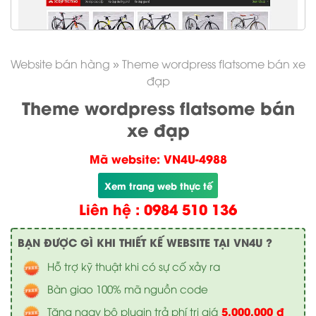
Website bán hàng
»
Theme wordpress flatsome bán xe
đạp
Theme wordpress flatsome bán
xe đạp
Mã website: VN4U-4988
Xem trang web thực tế
Liên hệ : 0984 510 136
BẠN ĐƯỢC GÌ KHI THIẾT KẾ WEBSITE TẠI VN4U ?
Hỗ trợ kỹ thuật khi có sự cố xảy ra
Bàn giao 100% mã nguồn code
5.000.000 đ
Tặng ngay bộ plugin trả phí trị giá