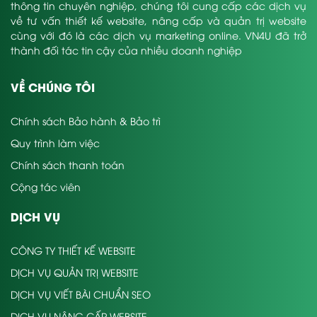
thông tin chuyên nghiệp, chúng tôi cung cấp các dịch vụ
về tư vấn thiết kế website, nâng cấp và quản trị website
cùng với đó là các dịch vụ marketing online. VN4U đã trở
thành đối tác tin cậy của nhiều doanh nghiệp
VỀ CHÚNG TÔI
Chính sách Bảo hành & Bảo trì
Quy trình làm việc
Chính sách thanh toán
Cộng tác viên
DỊCH VỤ
CÔNG TY THIẾT KẾ WEBSITE
DỊCH VỤ QUẢN TRỊ WEBSITE
DỊCH VỤ VIẾT BÀI CHUẨN SEO
DỊCH VỤ NÂNG CẤP WEBSITE