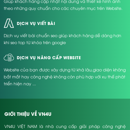
Giúp khách hàng cập nhật nội dung và thiết kế hình ảnh
theo những quy chuẩn cho các chuyên mục trên Website.
DỊCH VỤ VIẾT BÀI
Dịch vụ viết bài chuẩn seo giúp khách hàng dễ dàng hơn
khi seo top từ khóa trên google
DỊCH VỤ NÂNG CẤP WEBSITE
Website của bạn được xây dựng từ khá lâu,giao diện không
bắt mắt hay công nghệ không còn phù hợp với xu thế phát
triển hiện nay ...
GIỚI THIỆU VỀ VN4U
VN4U VIỆT NAM là nhà cung cấp giải pháp công nghệ