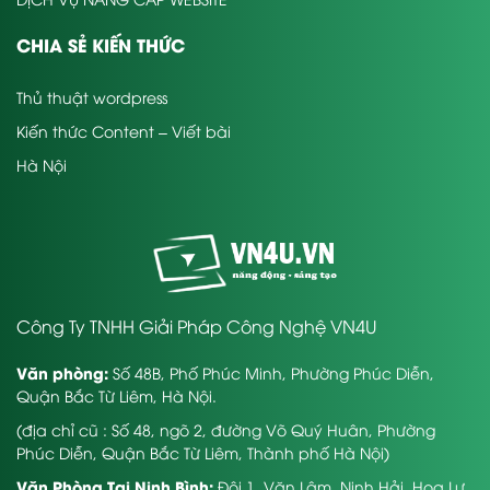
CHIA SẺ KIẾN THỨC
Thủ thuật wordpress
Kiến thức Content – Viết bài
Hà Nội
Công Ty TNHH Giải Pháp Công Nghệ VN4U
Văn phòng:
Số 48B, Phố Phúc Minh, Phường Phúc Diễn,
Quận Bắc Từ Liêm, Hà Nội.
(địa chỉ cũ : Số 48, ngõ 2, đường Võ Quý Huân, Phường
Phúc Diễn, Quận Bắc Từ Liêm, Thành phố Hà Nội)
Văn Phòng Tại Ninh Bình:
Đội 1, Văn Lâm, Ninh Hải, Hoa Lư,