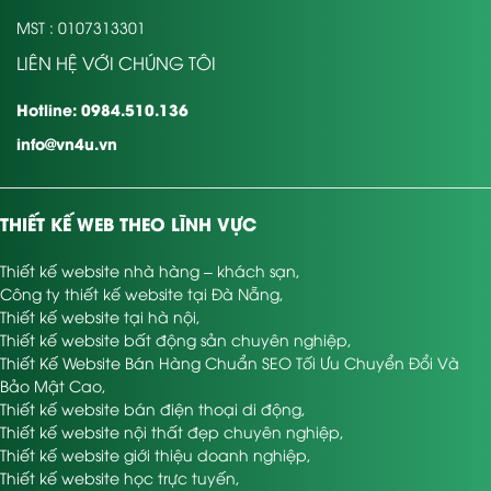
MST : 0107313301
LIÊN HỆ VỚI CHÚNG TÔI
Hotline: 0984.510.136
info@vn4u.vn
THIẾT KẾ WEB THEO LĨNH VỰC
Thiết kế website nhà hàng – khách sạn
,
Công ty thiết kế website tại Đà Nẵng
,
Thiết kế website tại hà nội
,
Thiết kế website bất động sản chuyên nghiệp
,
Thiết Kế Website Bán Hàng Chuẩn SEO Tối Ưu Chuyển Đổi Và
Bảo Mật Cao
,
Thiết kế website bán điện thoại di động
,
Thiết kế website nội thất đẹp chuyên nghiệp
,
Thiết kế website giới thiệu doanh nghiệp
,
Thiết kế website học trực tuyến
,