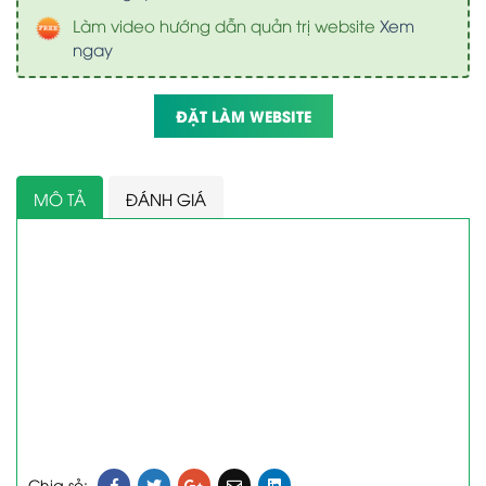
Làm video hướng dẫn quản trị website
Xem
ngay
ĐẶT LÀM WEBSITE
MÔ TẢ
ĐÁNH GIÁ
Chia sẻ: