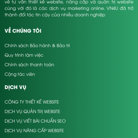
về tư vấn thiết kế website, nâng cấp và quản trị website
cùng với đó là các dịch vụ marketing online. VN4U đã trở
thành đối tác tin cậy của nhiều doanh nghiệp
VỀ CHÚNG TÔI
Chính sách Bảo hành & Bảo trì
Quy trình làm việc
Chính sách thanh toán
Cộng tác viên
DỊCH VỤ
CÔNG TY THIẾT KẾ WEBSITE
DỊCH VỤ QUẢN TRỊ WEBSITE
DỊCH VỤ VIẾT BÀI CHUẨN SEO
DỊCH VỤ NÂNG CẤP WEBSITE