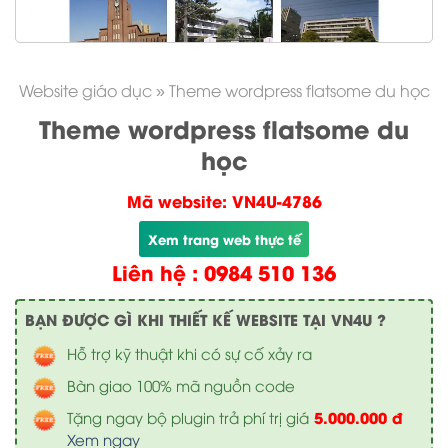
Website giáo dục
»
Theme wordpress flatsome du học
Theme wordpress flatsome du
học
Mã website: VN4U-4786
Xem trang web thực tế
Liên hệ : 0984 510 136
BẠN ĐƯỢC GÌ KHI THIẾT KẾ WEBSITE TẠI VN4U ?
Hỗ trợ kỹ thuật khi có sự cố xảy ra
Bàn giao 100% mã nguồn code
5.000.000 đ
Tặng ngay bộ plugin trả phí trị giá
Xem ngay