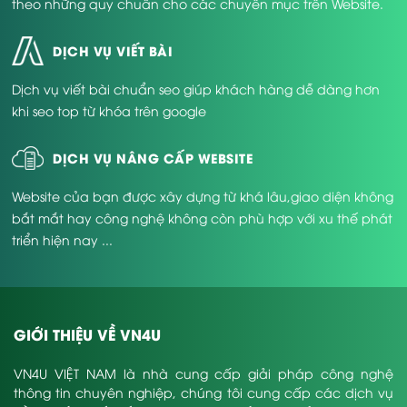
theo những quy chuẩn cho các chuyên mục trên Website.
DỊCH VỤ VIẾT BÀI
Dịch vụ viết bài chuẩn seo giúp khách hàng dễ dàng hơn
khi seo top từ khóa trên google
DỊCH VỤ NÂNG CẤP WEBSITE
Website của bạn được xây dựng từ khá lâu,giao diện không
bắt mắt hay công nghệ không còn phù hợp với xu thế phát
triển hiện nay ...
GIỚI THIỆU VỀ VN4U
VN4U VIỆT NAM là nhà cung cấp giải pháp công nghệ
thông tin chuyên nghiệp, chúng tôi cung cấp các dịch vụ