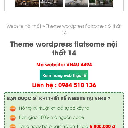
Website nội thất
»
Theme wordpress flatsome nội thất
14
Theme wordpress flatsome nội
thất 14
Mã website: VN4U-4494
Xem trang web thực tế
Liên hệ : 0984 510 136
BẠN ĐƯỢC GÌ KHI THIẾT KẾ WEBSITE TẠI VN4U ?
Hỗ trợ kỹ thuật khi có sự cố xảy ra
Bàn giao 100% mã nguồn code
5.000.000 đ
Tặng ngay bộ plugin trả phí trị giá