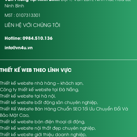
module cơ bản như sau:
Ninh Bình
Trang chủ
: Giao diện bắt mắt, ấn tượng, thu hút & tạo sự
MST : 0107313301
yêu thích với người nhìn.
LIÊN HỆ VỚI CHÚNG TÔI
Giới thiệu
: bán tất cả tin tức chung về Cty hoặc Doanh
nghiệp nội thất.
Hotline: 0984.510.136
info@vn4u.vn
Sản phẩm/ dịch vụ
: Hiển thị các danh mục sản phẩm
hoặc dịch vụ về nội thất.
Hiển thị hình ảnh
: Cho phép tải lên tất cả hình ảnh về
THIẾT KẾ WEB THEO LĨNH VỰC
nội thất.
Hiển thị video
: Cho phép tải tất cả video giới thiệu về
Thiết kế website nhà hàng – khách sạn
,
sản phẩm và dịch vụ nội thất
Công ty thiết kế website tại Đà Nẵng
,
Thiết kế website tại hà nội
,
Tư vấn – Hỏi đáp
: Cho phép trò chuyện trực tuyến hoặc
Thiết kế website bất động sản chuyên nghiệp
,
gửi thắc mắc đến quản trị viên.
Thiết Kế Website Bán Hàng Chuẩn SEO Tối Ưu Chuyển Đổi Và
Bảo Mật Cao
,
thông tin – Sự kiện
: gồm có các bài tin tức về nội thất
Thiết kế website bán điện thoại di động
,
mà bạn muốn chia sẻ.
Thiết kế website nội thất đẹp chuyên nghiệp
,
Liên hệ
: cung cấp tất cả thông tin về đơn vị bán nội thất
Thiết kế website giới thiệu doanh nghiệp
,