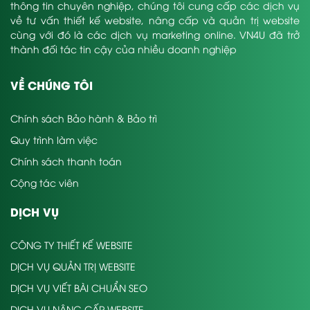
thông tin chuyên nghiệp, chúng tôi cung cấp các dịch vụ
về tư vấn thiết kế website, nâng cấp và quản trị website
cùng với đó là các dịch vụ marketing online. VN4U đã trở
thành đối tác tin cậy của nhiều doanh nghiệp
VỀ CHÚNG TÔI
Chính sách Bảo hành & Bảo trì
Quy trình làm việc
Chính sách thanh toán
Cộng tác viên
DỊCH VỤ
CÔNG TY THIẾT KẾ WEBSITE
DỊCH VỤ QUẢN TRỊ WEBSITE
DỊCH VỤ VIẾT BÀI CHUẨN SEO
DỊCH VỤ NÂNG CẤP WEBSITE