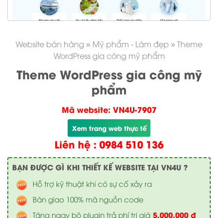
Website bán hàng
»
Mỹ phẩm - Làm đẹp
»
Theme
WordPress gia công mỹ phẩm
Theme WordPress gia công mỹ
phẩm
Mã website: VN4U-7907
Xem trang web thực tế
Liên hệ : 0984 510 136
BẠN ĐƯỢC GÌ KHI THIẾT KẾ WEBSITE TẠI VN4U ?
Hỗ trợ kỹ thuật khi có sự cố xảy ra
Bàn giao 100% mã nguồn code
5.000.000 đ
Tặng ngay bộ plugin trả phí trị giá