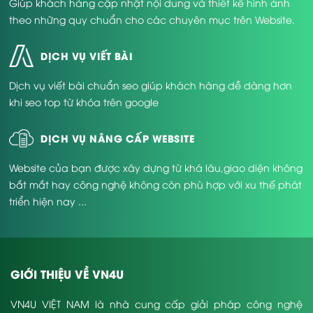
Giúp khách hàng cập nhật nội dung và thiết kế hình ảnh
theo những quy chuẩn cho các chuyên mục trên Website.
DỊCH VỤ VIẾT BÀI
Dịch vụ viết bài chuẩn seo giúp khách hàng dễ dàng hơn
khi seo top từ khóa trên google
DỊCH VỤ NÂNG CẤP WEBSITE
Website của bạn được xây dựng từ khá lâu,giao diện không
bắt mắt hay công nghệ không còn phù hợp với xu thế phát
triển hiện nay ...
GIỚI THIỆU VỀ VN4U
VN4U VIỆT NAM là nhà cung cấp giải pháp công nghệ