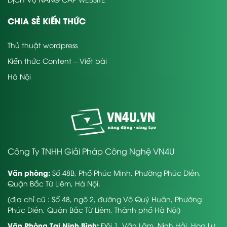
CHIA SẺ KIẾN THỨC
Thủ thuật wordpress
Kiến thức Content – Viết bài
Hà Nội
Công Ty TNHH Giải Pháp Công Nghệ VN4U
Văn phòng:
Số 48B, Phố Phúc Minh, Phường Phúc Diễn,
Quận Bắc Từ Liêm, Hà Nội.
(địa chỉ cũ : Số 48, ngõ 2, đường Võ Quý Huân, Phường
Phúc Diễn, Quận Bắc Từ Liêm, Thành phố Hà Nội)
Văn Phòng Tại Ninh Bình:
Đội 1, Văn Lâm, Ninh Hải, Hoa Lư,