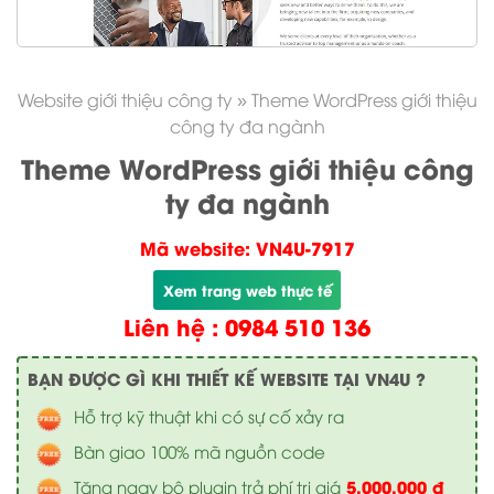
Website giới thiệu công ty
»
Theme WordPress giới thiệu
công ty đa ngành
Theme WordPress giới thiệu công
ty đa ngành
Mã website: VN4U-7917
Xem trang web thực tế
Liên hệ : 0984 510 136
BẠN ĐƯỢC GÌ KHI THIẾT KẾ WEBSITE TẠI VN4U ?
Hỗ trợ kỹ thuật khi có sự cố xảy ra
Bàn giao 100% mã nguồn code
5.000.000 đ
Tặng ngay bộ plugin trả phí trị giá