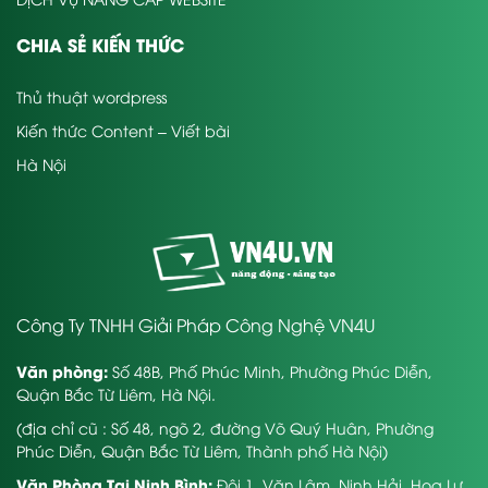
CHIA SẺ KIẾN THỨC
Thủ thuật wordpress
Kiến thức Content – Viết bài
Hà Nội
Công Ty TNHH Giải Pháp Công Nghệ VN4U
Văn phòng:
Số 48B, Phố Phúc Minh, Phường Phúc Diễn,
Quận Bắc Từ Liêm, Hà Nội.
(địa chỉ cũ : Số 48, ngõ 2, đường Võ Quý Huân, Phường
Phúc Diễn, Quận Bắc Từ Liêm, Thành phố Hà Nội)
Văn Phòng Tại Ninh Bình:
Đội 1, Văn Lâm, Ninh Hải, Hoa Lư,