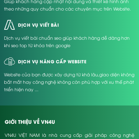
Giúp khách hàng cập nhật nội dung và thiết kế hình ảnh
theo những quy chuẩn cho các chuyên mục trên Website.
DỊCH VỤ VIẾT BÀI
Dịch vụ viết bài chuẩn seo giúp khách hàng dễ dàng hơn
khi seo top từ khóa trên google
DỊCH VỤ NÂNG CẤP WEBSITE
Website của bạn được xây dựng từ khá lâu,giao diện không
bắt mắt hay công nghệ không còn phù hợp với xu thế phát
triển hiện nay ...
GIỚI THIỆU VỀ VN4U
VN4U VIỆT NAM là nhà cung cấp giải pháp công nghệ