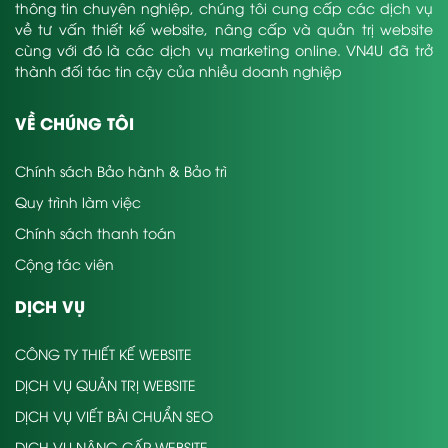
thông tin chuyên nghiệp, chúng tôi cung cấp các dịch vụ
về tư vấn thiết kế website, nâng cấp và quản trị website
cùng với đó là các dịch vụ marketing online. VN4U đã trở
thành đối tác tin cậy của nhiều doanh nghiệp
VỀ CHÚNG TÔI
Chính sách Bảo hành & Bảo trì
Quy trình làm việc
Chính sách thanh toán
Cộng tác viên
DỊCH VỤ
CÔNG TY THIẾT KẾ WEBSITE
DỊCH VỤ QUẢN TRỊ WEBSITE
DỊCH VỤ VIẾT BÀI CHUẨN SEO
DỊCH VỤ NÂNG CẤP WEBSITE