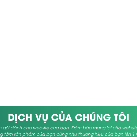
DỊCH VỤ CỦA CHÚNG TÔI
 gói dành cho website của bạn. Đảm bảo mang lại cho website củ
 tầm sản phẩm của bạn cũng như thương hiệu của bạn lên 1 vị 