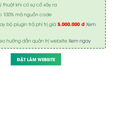
ỹ thuật khi có sự cố xảy ra
o 100% mã nguồn code
5.000.000 đ
y bộ plugin trả phí trị giá
Xem
eo hướng dẫn quản trị website
Xem ngay
ĐẶT LÀM WEBSITE