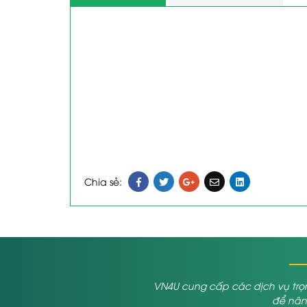
Chia sẻ:
VN4U cung cấp các dịch vụ trọn
để nâng