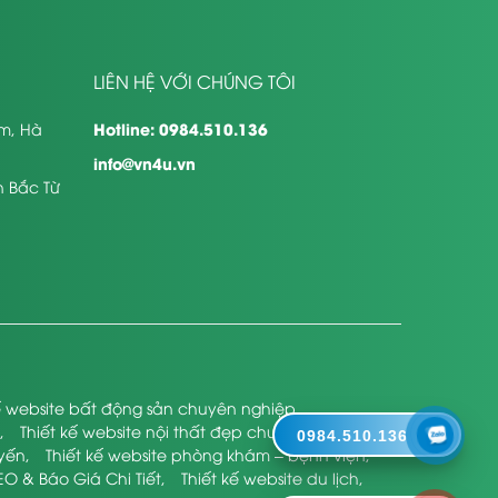
LIÊN HỆ VỚI CHÚNG TÔI
Hotline: 0984.510.136
êm, Hà
info@vn4u.vn
n Bắc Từ
kế website bất động sản chuyên nghiệp
,
,
Thiết kế website nội thất đẹp chuyên nghiệp
,
0984.510.136
uyến
,
Thiết kế website phòng khám – bệnh viện
,
EO & Báo Giá Chi Tiết
,
Thiết kế website du lịch
,