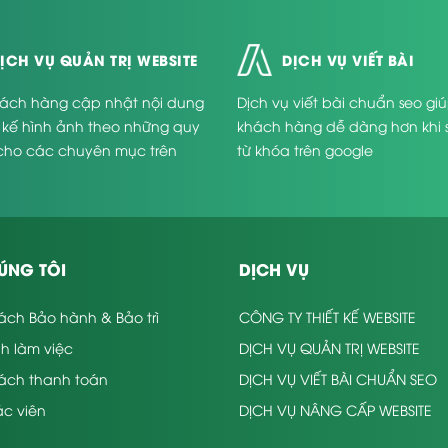
ỊCH VỤ QUẢN TRỊ WEBSITE
DỊCH VỤ VIẾT BÀI
ách hàng cập nhật nội dung
Dịch vụ viết bài chuẩn seo gi
t kế hình ảnh theo những quy
khách hàng dễ dàng hơn khi 
cho các chuyên mục trên
từ khóa trên google
.
ÚNG TÔI
DỊCH VỤ
ách Bảo hành & Bảo trì
CÔNG TY THIẾT KẾ WEBSITE
nh làm việc
DỊCH VỤ QUẢN TRỊ WEBSITE
sách thanh toán
DỊCH VỤ VIẾT BÀI CHUẨN SEO
c viên
DỊCH VỤ NÂNG CẤP WEBSITE