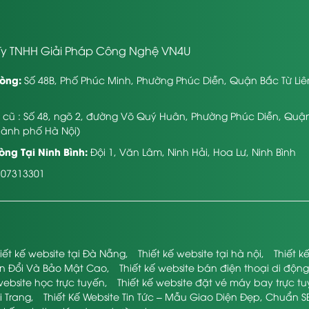
y TNHH Giải Pháp Công Nghệ VN4U
òng:
Số 48B, Phố Phúc Minh, Phường Phúc Diễn, Quận Bắc Từ Li
ỉ cũ : Số 48, ngõ 2, đường Võ Quý Huân, Phường Phúc Diễn, Quậ
hành phố Hà Nội)
ng Tại Ninh Bình:
Đội 1, Văn Lâm, Ninh Hải, Hoa Lư, Ninh Bình
107313301
iết kế website tại Đà Nẵng
,
Thiết kế website tại hà nội
,
Thiết 
ển Đổi Và Bảo Mật Cao
,
Thiết kế website bán điện thoại di động
website học trực tuyến
,
Thiết kế website đặt vé máy bay trực t
i Trang
,
Thiết Kế Website Tin Tức – Mẫu Giao Diện Đẹp, Chuẩn S