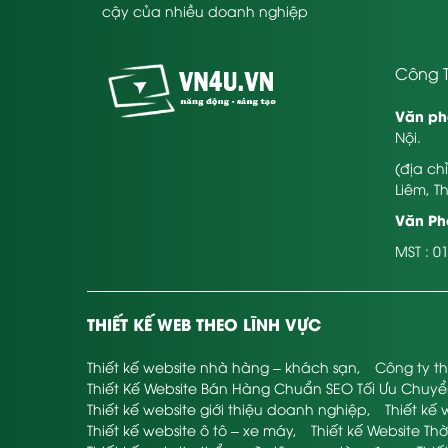
cậy của nhiều doanh nghiệp
Công T
Văn ph
Nội.
(địa ch
Liêm, T
Văn Phò
MST : 0
THIẾT KẾ WEB THEO LĨNH VỰC
Thiết kế website nhà hàng – khách sạn
,
Công ty th
Thiết Kế Website Bán Hàng Chuẩn SEO Tối Ưu Chuy
Thiết kế website giới thiệu doanh nghiệp
,
Thiết kế 
Thiết kế website ô tô – xe máy
,
Thiết kế Website Thờ