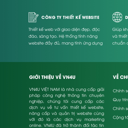
CÔNG TY THIẾT KẾ WEBSITE
D
Thiết kế web với giao diện đẹp, độc
Giúp kh
đáo, sáng tạo. Hệ thống tính năng
và thiế
website đầy đủ, mang tính ứng dụng
chuẩn 
cao và phù hợp với từng doanh
Website
nghiệp.
GIỚI THIỆU VỀ VN4U
VỀ CH
VN4U VIỆT NAM là nhà cung cấp giải
Chính s
pháp công nghệ thông tin chuyên
Quy trì
nghiệp, chúng tôi cung cấp các
dịch vụ về tư vấn thiết kế website,
Chính 
nâng cấp và quản trị website cùng
Cộng tá
với đó là các dịch vụ marketing
online. VN4U đã trở thành đối tác tin