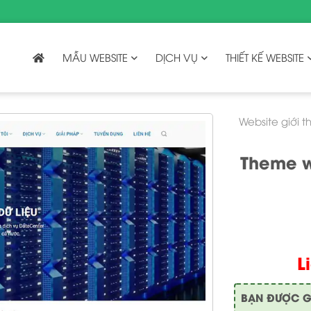
MẪU WEBSITE
DỊCH VỤ
THIẾT KẾ WEBSITE
Website giới t
Theme w
L
BẠN ĐƯỢC GÌ 