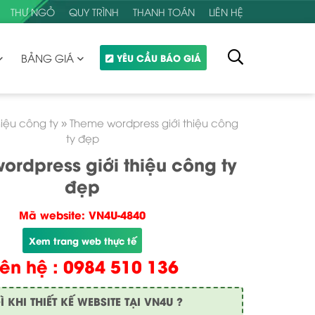
THƯ NGỎ
QUY TRÌNH
THANH TOÁN
LIÊN HỆ
BẢNG GIÁ
YÊU CẦU BÁO GIÁ
hiệu công ty
»
Theme wordpress giới thiệu công
ty đẹp
ordpress giới thiệu công ty
đẹp
Mã website: VN4U-4840
Xem trang web thực tế
iên hệ : 0984 510 136
KHI THIẾT KẾ WEBSITE TẠI VN4U ?