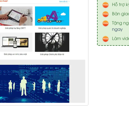
Hỗ trợ k
Bàn gia
Tặng nga
ngay
Làm vid