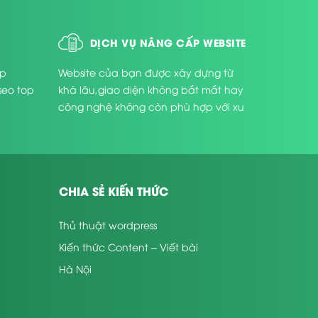
DỊCH VỤ NÂNG CẤP WEBSITE
úp
Website của bạn được xây dựng từ
seo top
khá lâu,giao diện không bắt mắt hay
công nghệ không còn phù hợp với xu
thế phát triển hiện nay ...
CHIA SẺ KIẾN THỨC
Thủ thuật wordpress
Kiến thức Content – Viết bài
Hà Nội