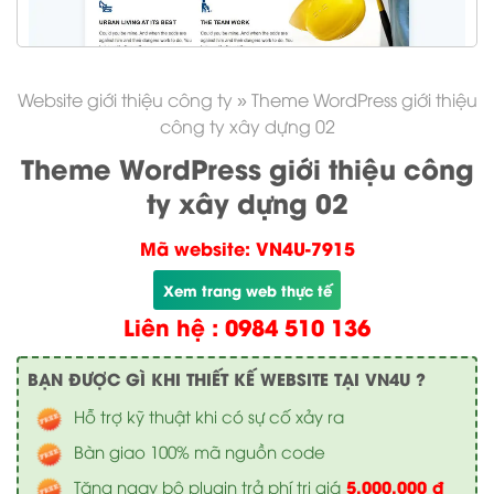
Website giới thiệu công ty
»
Theme WordPress giới thiệu
công ty xây dựng 02
Theme WordPress giới thiệu công
ty xây dựng 02
Mã website: VN4U-7915
Xem trang web thực tế
Liên hệ : 0984 510 136
BẠN ĐƯỢC GÌ KHI THIẾT KẾ WEBSITE TẠI VN4U ?
Hỗ trợ kỹ thuật khi có sự cố xảy ra
Bàn giao 100% mã nguồn code
5.000.000 đ
Tặng ngay bộ plugin trả phí trị giá