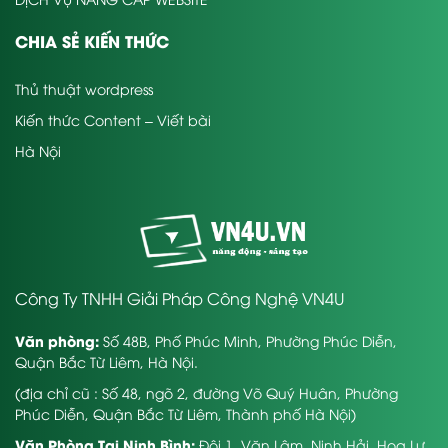
CHIA SẺ KIẾN THỨC
Thủ thuật wordpress
Kiến thức Content – Viết bài
Hà Nội
Công Ty TNHH Giải Pháp Công Nghệ VN4U
Văn phòng:
Số 48B, Phố Phúc Minh, Phường Phúc Diễn,
Quận Bắc Từ Liêm, Hà Nội.
(địa chỉ cũ : Số 48, ngõ 2, đường Võ Quý Huân, Phường
Phúc Diễn, Quận Bắc Từ Liêm, Thành phố Hà Nội)
Văn Phòng Tại Ninh Bình:
Đội 1, Văn Lâm, Ninh Hải, Hoa Lư,