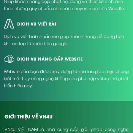
Giúp khách hàng cập nhật nội dung và thiết kế hình ảnh
theo những quy chuẩn cho các chuyên mục trên Website.
DỊCH VỤ VIẾT BÀI
Dịch vụ viết bài chuẩn seo giúp khách hàng dễ dàng hơn
khi seo top từ khóa trên google
DỊCH VỤ NÂNG CẤP WEBSITE
Website của bạn được xây dựng từ khá lâu,giao diện không
bắt mắt hay công nghệ không còn phù hợp với xu thế phát
triển hiện nay ...
GIỚI THIỆU VỀ VN4U
VN4U VIỆT NAM là nhà cung cấp giải pháp công nghệ