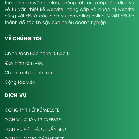
thông tin chuyên nghiệp, chúng tôi cung cấp các dịch vụ
về tư vấn thiết kế website, nâng cấp và quản trị website
cùng với đó là các dịch vụ marketing online. VN4U đã trở
thành đối tác tin cậy của nhiều doanh nghiệp
VỀ CHÚNG TÔI
Chính sách Bảo hành & Bảo trì
Quy trình làm việc
Chính sách thanh toán
Cộng tác viên
DỊCH VỤ
CÔNG TY THIẾT KẾ WEBSITE
DỊCH VỤ QUẢN TRỊ WEBSITE
DỊCH VỤ VIẾT BÀI CHUẨN SEO
DỊCH VỤ NÂNG CẤP WEBSITE