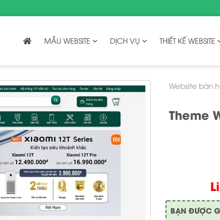
MẪU WEBSITE
DỊCH VỤ
THIẾT KẾ WEBSITE
Website bán 
Theme W
L
BẠN ĐƯỢC GÌ 