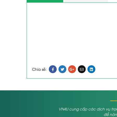
Chia sẻ:
VN4U cung cấp các dịch vụ trọn
để nâng