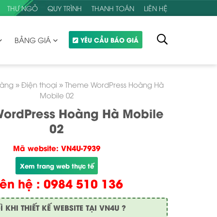
THƯ NGỎ
QUY TRÌNH
THANH TOÁN
LIÊN HỆ
BẢNG GIÁ
YÊU CẦU BÁO GIÁ
hàng
»
Điện thoại
»
Theme WordPress Hoàng Hà
Mobile 02
ordPress Hoàng Hà Mobile
02
Mã website: VN4U-7939
Xem trang web thực tế
iên hệ : 0984 510 136
KHI THIẾT KẾ WEBSITE TẠI VN4U ?