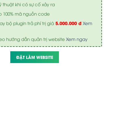
ỹ thuật khi có sự cố xảy ra
o 100% mã nguồn code
5.000.000 đ
y bộ plugin trả phí trị giá
Xem
eo hướng dẫn quản trị website
Xem ngay
ĐẶT LÀM WEBSITE