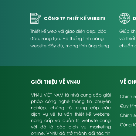
CÔNG TY THIẾT KẾ WEBSITE
D
Thiết kế web với giao diện đẹp, độc
Giúp kh
đáo, sáng tạo. Hệ thống tính năng
và thiế
website đầy đủ, mang tính ứng dụng
chuẩn 
cao và phù hợp với từng doanh
Website
nghiệp.
GIỚI THIỆU VỀ VN4U
VỀ CH
VN4U VIỆT NAM là nhà cung cấp giải
Chính s
pháp công nghệ thông tin chuyên
Quy trì
nghiệp, chúng tôi cung cấp các
dịch vụ về tư vấn thiết kế website,
Chính 
nâng cấp và quản trị website cùng
Cộng tá
với đó là các dịch vụ marketing
online. VN4U đã trở thành đối tác tin