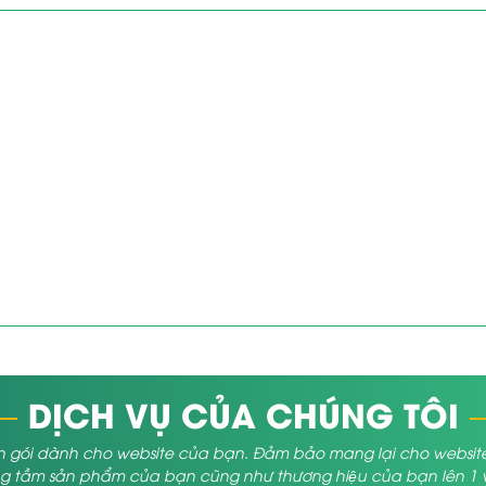
DỊCH VỤ CỦA CHÚNG TÔI
 gói dành cho website của bạn. Đảm bảo mang lại cho website củ
 tầm sản phẩm của bạn cũng như thương hiệu của bạn lên 1 vị 