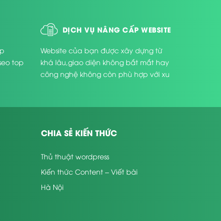
DỊCH VỤ NÂNG CẤP WEBSITE
úp
Website của bạn được xây dựng từ
seo top
khá lâu,giao diện không bắt mắt hay
công nghệ không còn phù hợp với xu
thế phát triển hiện nay ...
CHIA SẺ KIẾN THỨC
Thủ thuật wordpress
Kiến thức Content – Viết bài
Hà Nội