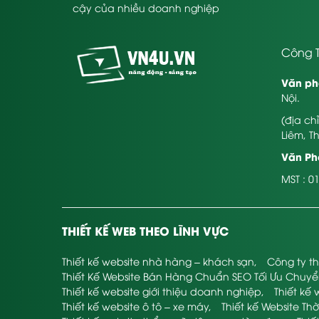
cậy của nhiều doanh nghiệp
Công T
Văn ph
Nội.
(địa ch
Liêm, T
Văn Phò
MST : 0
THIẾT KẾ WEB THEO LĨNH VỰC
Thiết kế website nhà hàng – khách sạn
,
Công ty th
Thiết Kế Website Bán Hàng Chuẩn SEO Tối Ưu Chuy
Thiết kế website giới thiệu doanh nghiệp
,
Thiết kế 
Thiết kế website ô tô – xe máy
,
Thiết kế Website Thờ