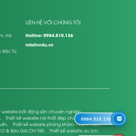
LIÊN HỆ VỚI CHÚNG TÔI
Hotline: 0984.510.136
êm, Hà
info@vn4u.vn
n Bắc Từ
kế website bất động sản chuyên nghiệp
,
,
Thiết kế website nội thất đẹp chuyên nghiệp
,
0984.510.136
uyến
,
Thiết kế website phòng khám – bệnh viện
,
EO & Báo Giá Chi Tiết
,
Thiết kế website du lịch
,