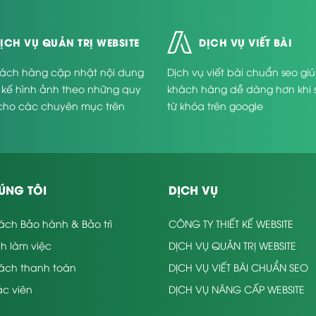
ỊCH VỤ QUẢN TRỊ WEBSITE
DỊCH VỤ VIẾT BÀI
ách hàng cập nhật nội dung
Dịch vụ viết bài chuẩn seo gi
t kế hình ảnh theo những quy
khách hàng dễ dàng hơn khi 
cho các chuyên mục trên
từ khóa trên google
.
ÚNG TÔI
DỊCH VỤ
ách Bảo hành & Bảo trì
CÔNG TY THIẾT KẾ WEBSITE
nh làm việc
DỊCH VỤ QUẢN TRỊ WEBSITE
sách thanh toán
DỊCH VỤ VIẾT BÀI CHUẨN SEO
c viên
DỊCH VỤ NÂNG CẤP WEBSITE