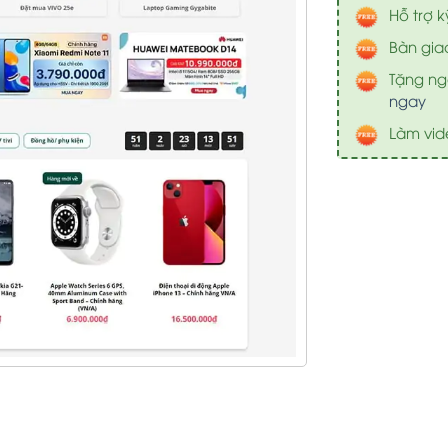
Hỗ trợ k
Bàn gia
Tặng nga
ngay
Làm vid