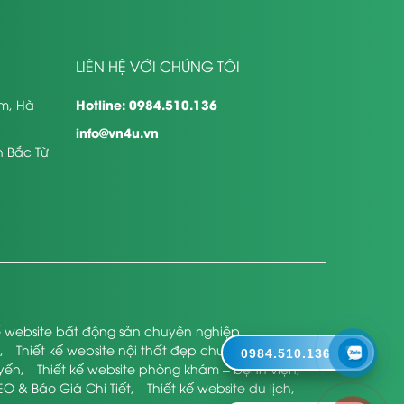
LIÊN HỆ VỚI CHÚNG TÔI
Hotline: 0984.510.136
êm, Hà
info@vn4u.vn
n Bắc Từ
kế website bất động sản chuyên nghiệp
,
,
Thiết kế website nội thất đẹp chuyên nghiệp
,
0984.510.136
uyến
,
Thiết kế website phòng khám – bệnh viện
,
EO & Báo Giá Chi Tiết
,
Thiết kế website du lịch
,