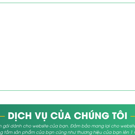
DỊCH VỤ CỦA CHÚNG TÔI
 gói dành cho website của bạn. Đảm bảo mang lại cho website củ
 tầm sản phẩm của bạn cũng như thương hiệu của bạn lên 1 vị 