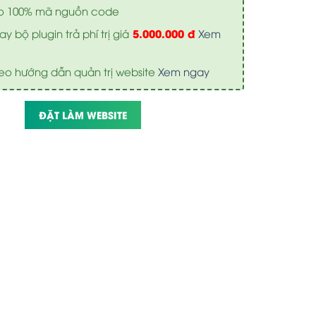
o 100% mã nguồn code
5.000.000 đ
y bộ plugin trả phí trị giá
Xem
eo hướng dẫn quản trị website
Xem ngay
ĐẶT LÀM WEBSITE