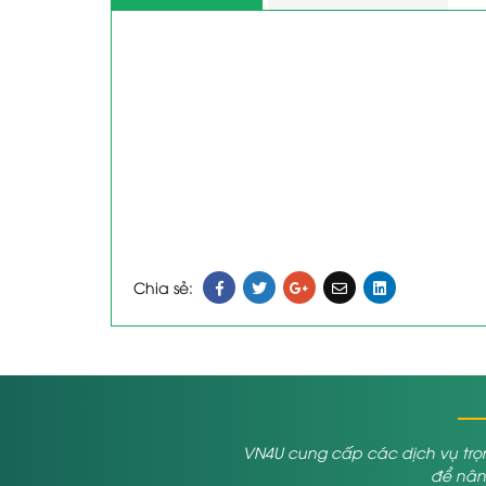
Chia sẻ:
VN4U cung cấp các dịch vụ trọn
để nâng