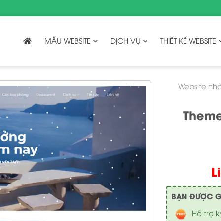
MẪU WEBSITE
DỊCH VỤ
THIẾT KẾ WEBSITE
Website nhà
Theme
L
BẠN ĐƯỢC GÌ 
Hỗ trợ k