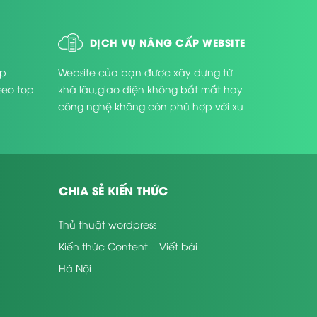
DỊCH VỤ NÂNG CẤP WEBSITE
úp
Website của bạn được xây dựng từ
seo top
khá lâu,giao diện không bắt mắt hay
công nghệ không còn phù hợp với xu
thế phát triển hiện nay ...
CHIA SẺ KIẾN THỨC
Thủ thuật wordpress
Kiến thức Content – Viết bài
Hà Nội