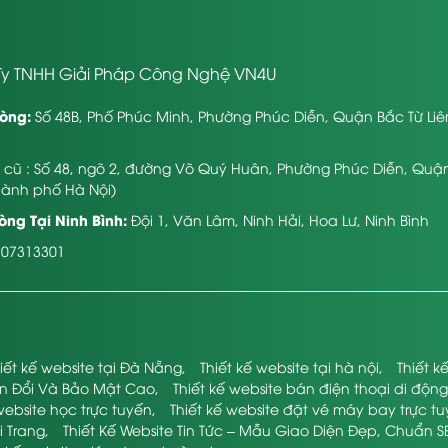
y TNHH Giải Pháp Công Nghệ VN4U
òng:
Số 48B, Phố Phúc Minh, Phường Phúc Diễn, Quận Bắc Từ Li
ỉ cũ : Số 48, ngõ 2, đường Võ Quý Huân, Phường Phúc Diễn, Quậ
hành phố Hà Nội)
ng Tại Ninh Bình:
Đội 1, Văn Lâm, Ninh Hải, Hoa Lư, Ninh Bình
107313301
iết kế website tại Đà Nẵng
,
Thiết kế website tại hà nội
,
Thiết 
ển Đổi Và Bảo Mật Cao
,
Thiết kế website bán điện thoại di động
website học trực tuyến
,
Thiết kế website đặt vé máy bay trực t
i Trang
,
Thiết Kế Website Tin Tức – Mẫu Giao Diện Đẹp, Chuẩn S