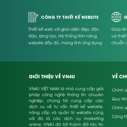
CÔNG TY THIẾT KẾ WEBSITE
D
Thiết kế web với giao diện đẹp, độc
Giúp kh
đáo, sáng tạo. Hệ thống tính năng
và thiế
website đầy đủ, mang tính ứng dụng
chuẩn 
cao và phù hợp với từng doanh
Website
nghiệp.
GIỚI THIỆU VỀ VN4U
VỀ CH
VN4U VIỆT NAM là nhà cung cấp giải
Chính s
pháp công nghệ thông tin chuyên
Quy trì
nghiệp, chúng tôi cung cấp các
dịch vụ về tư vấn thiết kế website,
Chính 
nâng cấp và quản trị website cùng
Cộng tá
với đó là các dịch vụ marketing
online. VN4U đã trở thành đối tác tin