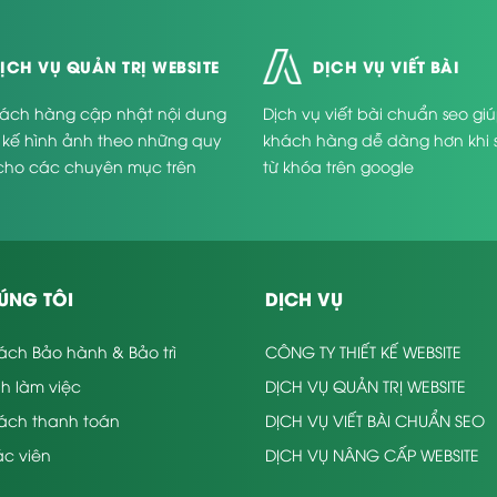
ỊCH VỤ QUẢN TRỊ WEBSITE
DỊCH VỤ VIẾT BÀI
ách hàng cập nhật nội dung
Dịch vụ viết bài chuẩn seo gi
t kế hình ảnh theo những quy
khách hàng dễ dàng hơn khi 
cho các chuyên mục trên
từ khóa trên google
.
ÚNG TÔI
DỊCH VỤ
ách Bảo hành & Bảo trì
CÔNG TY THIẾT KẾ WEBSITE
nh làm việc
DỊCH VỤ QUẢN TRỊ WEBSITE
sách thanh toán
DỊCH VỤ VIẾT BÀI CHUẨN SEO
c viên
DỊCH VỤ NÂNG CẤP WEBSITE