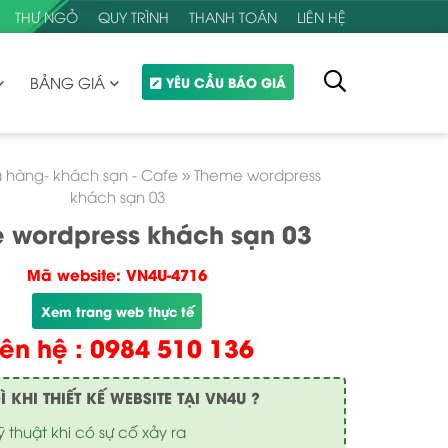
THƯ NGỎ
QUY TRÌNH
THANH TOÁN
LIÊN HỆ
BẢNG GIÁ
YÊU CẦU BÁO GIÁ
 hàng- khách sạn - Cafe
»
Theme wordpress
khách sạn 03
 wordpress khách sạn 03
Mã website: VN4U-4716
Xem trang web thực tế
iên hệ : 0984 510 136
KHI THIẾT KẾ WEBSITE TẠI VN4U ?
ỹ thuật khi có sự cố xảy ra