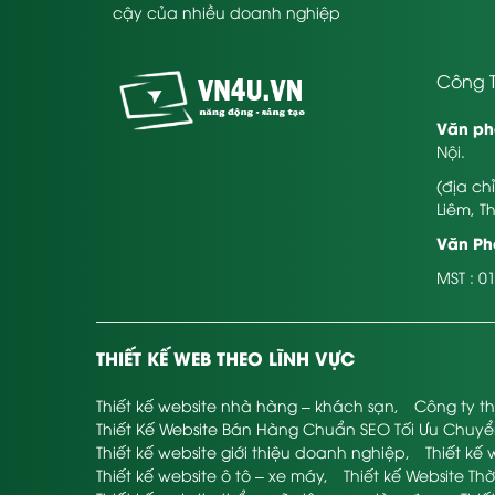
cậy của nhiều doanh nghiệp
Công T
Văn ph
Nội.
(địa ch
Liêm, T
Văn Phò
MST : 0
THIẾT KẾ WEB THEO LĨNH VỰC
Thiết kế website nhà hàng – khách sạn
,
Công ty th
Thiết Kế Website Bán Hàng Chuẩn SEO Tối Ưu Chuy
Thiết kế website giới thiệu doanh nghiệp
,
Thiết kế 
Thiết kế website ô tô – xe máy
,
Thiết kế Website Thờ