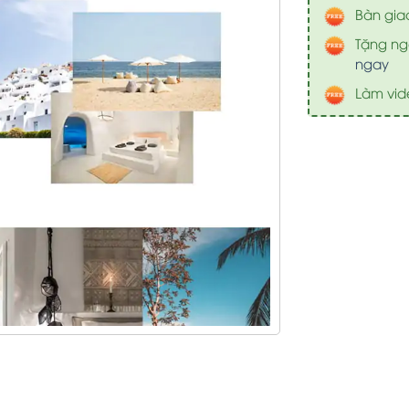
Bàn gia
Tặng nga
ngay
Làm vid