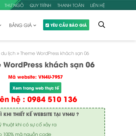
THƯ NGỎ
QUY TRÌNH
THANH TOÁN
LIÊN HỆ
BẢNG GIÁ
YÊU CẦU BÁO GIÁ
du lịch
»
Theme WordPress khách sạn 06
 WordPress khách sạn 06
Mã website: VN4U-7957
Xem trang web thực tế
iên hệ : 0984 510 136
KHI THIẾT KẾ WEBSITE TẠI VN4U ?
ỹ thuật khi có sự cố xảy ra
o 100% mã nguồn code