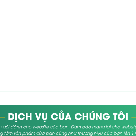
DỊCH VỤ CỦA CHÚNG TÔI
 gói dành cho website của bạn. Đảm bảo mang lại cho website củ
 tầm sản phẩm của bạn cũng như thương hiệu của bạn lên 1 vị 