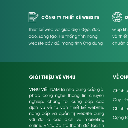
CÔNG TY THIẾT KẾ WEBSITE
D
Thiết kế web với giao diện đẹp, độc
Giúp kh
đáo, sáng tạo. Hệ thống tính năng
và thiế
website đầy đủ, mang tính ứng dụng
chuẩn 
cao và phù hợp với từng doanh
Website
nghiệp.
GIỚI THIỆU VỀ VN4U
VỀ CH
VN4U VIỆT NAM là nhà cung cấp giải
Chính s
pháp công nghệ thông tin chuyên
Quy trì
nghiệp, chúng tôi cung cấp các
dịch vụ về tư vấn thiết kế website,
Chính 
nâng cấp và quản trị website cùng
Cộng tá
với đó là các dịch vụ marketing
online. VN4U đã trở thành đối tác tin