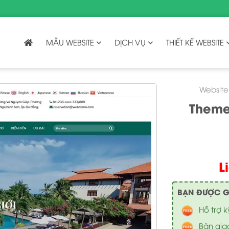
MẪU WEBSITE
DỊCH VỤ
THIẾT KẾ WEBSITE
Website 
Theme
L
BẠN ĐƯỢC GÌ 
Hỗ trợ k
Bàn gia