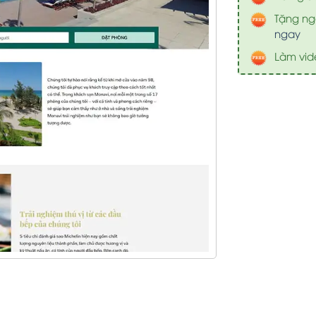
Tặng nga
ngay
Làm vid