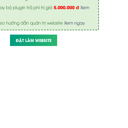
5.000.000 đ
y bộ plugin trả phí trị giá
Xem
eo hướng dẫn quản trị website
Xem ngay
ĐẶT LÀM WEBSITE