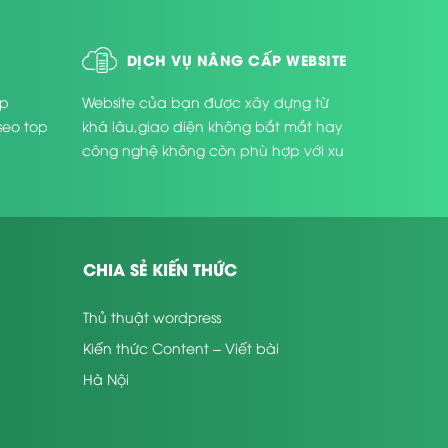
DỊCH VỤ NÂNG CẤP WEBSITE
úp
Website của bạn được xây dựng từ
seo top
khá lâu,giao diện không bắt mắt hay
công nghệ không còn phù hợp với xu
thế phát triển hiện nay ...
CHIA SẺ KIẾN THỨC
Thủ thuật wordpress
Kiến thức Content – Viết bài
Hà Nội