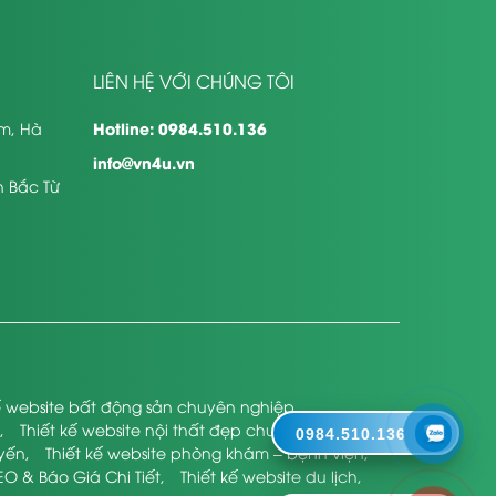
LIÊN HỆ VỚI CHÚNG TÔI
Hotline: 0984.510.136
êm, Hà
info@vn4u.vn
n Bắc Từ
kế website bất động sản chuyên nghiệp
,
,
Thiết kế website nội thất đẹp chuyên nghiệp
,
0984.510.136
uyến
,
Thiết kế website phòng khám – bệnh viện
,
EO & Báo Giá Chi Tiết
,
Thiết kế website du lịch
,