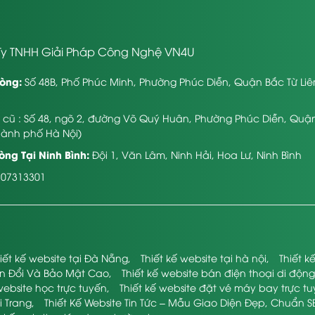
y TNHH Giải Pháp Công Nghệ VN4U
òng:
Số 48B, Phố Phúc Minh, Phường Phúc Diễn, Quận Bắc Từ Li
ỉ cũ : Số 48, ngõ 2, đường Võ Quý Huân, Phường Phúc Diễn, Quậ
hành phố Hà Nội)
ng Tại Ninh Bình:
Đội 1, Văn Lâm, Ninh Hải, Hoa Lư, Ninh Bình
107313301
iết kế website tại Đà Nẵng
,
Thiết kế website tại hà nội
,
Thiết 
ển Đổi Và Bảo Mật Cao
,
Thiết kế website bán điện thoại di động
website học trực tuyến
,
Thiết kế website đặt vé máy bay trực t
i Trang
,
Thiết Kế Website Tin Tức – Mẫu Giao Diện Đẹp, Chuẩn S