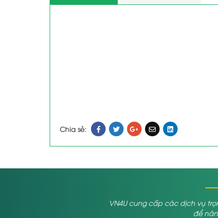
Chia sẻ:
VN4U cung cấp các dịch vụ trọn
để nâng