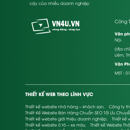
cậy của nhiều doanh nghiệp
Công T
Văn ph
Nội.
(địa ch
Liêm, T
Văn Phò
MST : 0
THIẾT KẾ WEB THEO LĨNH VỰC
Thiết kế website nhà hàng – khách sạn
,
Công ty th
Thiết Kế Website Bán Hàng Chuẩn SEO Tối Ưu Chuy
Thiết kế website giới thiệu doanh nghiệp
,
Thiết kế 
Thiết kế website ô tô – xe máy
,
Thiết kế Website Thờ