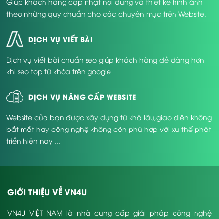
Giúp khách hàng cập nhật nội dung và thiết kế hình ảnh
theo những quy chuẩn cho các chuyên mục trên Website.
DỊCH VỤ VIẾT BÀI
Dịch vụ viết bài chuẩn seo giúp khách hàng dễ dàng hơn
khi seo top từ khóa trên google
DỊCH VỤ NÂNG CẤP WEBSITE
Website của bạn được xây dựng từ khá lâu,giao diện không
bắt mắt hay công nghệ không còn phù hợp với xu thế phát
triển hiện nay ...
GIỚI THIỆU VỀ VN4U
VN4U VIỆT NAM là nhà cung cấp giải pháp công nghệ