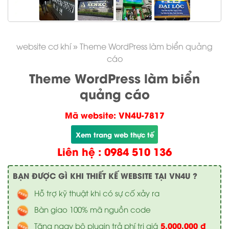
website cơ khí
»
Theme WordPress làm biển quảng
cáo
Theme WordPress làm biển
quảng cáo
Mã website: VN4U-7817
Xem trang web thực tế
Liên hệ : 0984 510 136
BẠN ĐƯỢC GÌ KHI THIẾT KẾ WEBSITE TẠI VN4U ?
Hỗ trợ kỹ thuật khi có sự cố xảy ra
Bàn giao 100% mã nguồn code
5.000.000 đ
Tặng ngay bộ plugin trả phí trị giá