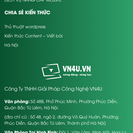
CHIA SẺ KIẾN THỨC
Thủ thuật wordpress
Kiến thức Content – Viết bài
Hà Nội
Công Ty TNHH Giải Pháp Công Nghệ VN4U
Văn phòng:
Số 48B, Phố Phúc Minh, Phường Phúc Diễn,
Quận Bắc Từ Liêm, Hà Nội.
(địa chỉ cũ : Số 48, ngõ 2, đường Võ Quý Huân, Phường
Phúc Diễn, Quận Bắc Từ Liêm, Thành phố Hà Nội)
Văn Phòng Tại Ninh Bình:
Đội 1, Văn Lâm, Ninh Hải, Hoa Lư,