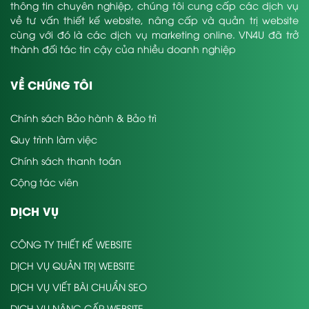
thông tin chuyên nghiệp, chúng tôi cung cấp các dịch vụ
về tư vấn thiết kế website, nâng cấp và quản trị website
cùng với đó là các dịch vụ marketing online. VN4U đã trở
thành đối tác tin cậy của nhiều doanh nghiệp
VỀ CHÚNG TÔI
Chính sách Bảo hành & Bảo trì
Quy trình làm việc
Chính sách thanh toán
Cộng tác viên
DỊCH VỤ
CÔNG TY THIẾT KẾ WEBSITE
DỊCH VỤ QUẢN TRỊ WEBSITE
DỊCH VỤ VIẾT BÀI CHUẨN SEO
DỊCH VỤ NÂNG CẤP WEBSITE