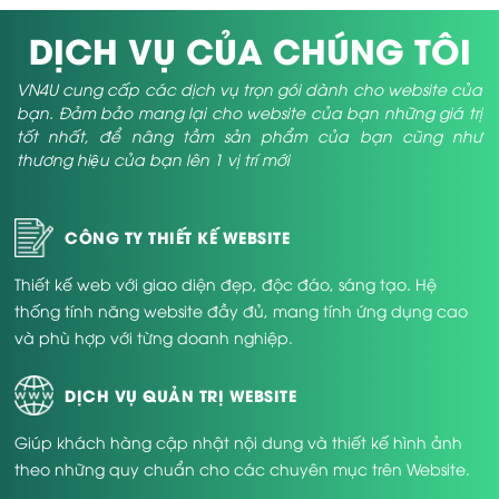
Vì đâu các bạn cần phải có
DỊCH VỤ CỦA CHÚNG TÔI
1 trang trang web chính
VN4U cung cấp các dịch vụ trọn gói dành cho website của
thức nội thất?
bạn. Đảm bảo mang lại cho website của bạn những giá trị
tốt nhất, để nâng tầm sản phẩm của bạn cũng như
thương hiệu của bạn lên 1 vị trí mới
Khi sở hữu website chính thức nội thất, những Cty và Doanh
nghiệp sẽ nhận được những lợi ích như sau:
Giúp Cty và Công ty Pr thương hiệu tới mọi đối tượng
CÔNG TY THIẾT KẾ WEBSITE
người dùng Internet.
Thiết kế web với giao diện đẹp, độc đáo, sáng tạo. Hệ
Việc thiết kế web nội thất giúp thương hiệu của các bạn
thống tính năng website đầy đủ, mang tính ứng dụng cao
tiếp cận với rất nhiều khách hàng tiềm năng hơn.
và phù hợp với từng doanh nghiệp.
tăng thêm sự có chuyên môn, đáng tin tưởng và uy tín
của 1 thương hiệu với quý khách hàng. Bởi đa phần
DỊCH VỤ QUẢN TRỊ WEBSITE
người sử dụng mạng đều nhận thấy 1 đơn vị không có
trang web thì sẽ ít tin cậy. Thậm chí họ có thể nghi ngờ
Giúp khách hàng cập nhật nội dung và thiết kế hình ảnh
về năng lực của Doanh nghiệp và nhận ra quy mô khá
theo những quy chuẩn cho các chuyên mục trên Website.
chật.