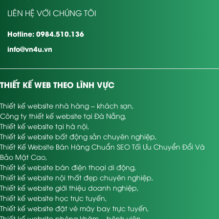
thiết kế website nội thất tương thích mọi thiết bị.
LIÊN HỆ VỚI CHÚNG TÔI
giá thiết kế web
nội thất
Hotline: 0984.510.136
bao nhiêu?
info@vn4u.vn
hiện nay VN4U có 2 hình thức thiết kế web chính thức nội thất
tương ứng với hai loại giá:
THIẾT KẾ WEB THEO LĨNH VỰC
Gói làm web theo mẫu sẵn: Có giá cả phải chăng. Bởi vì
Thiết kế website nhà hàng – khách sạn
,
quý khách chỉ cần phải tốn từ 1 tới một số triệu để mua 1
Công ty thiết kế website tại Đà Nẵng
,
mẫu website nội thất đẹp
chính thức có sẵn. Ngoài ra
Thiết kế website tại hà nội
,
các bạn còn có thể tăng thêm 1 khoản tiền để mua thêm
Thiết kế website bất động sản chuyên nghiệp
,
một số tính năng bổ sung.
Thiết Kế Website Bán Hàng Chuẩn SEO Tối Ưu Chuyển Đổi Và
Bảo Mật Cao
,
Gói thiết kế trang web nội thất riêng: Có giá cao gói trang
Thiết kế website bán điện thoại di động
,
web có sẵn. Vì VN4U sẽ thiết kế dựa trên những nguyện
Thiết kế website nội thất đẹp chuyên nghiệp
,
vọng cụ thể của những Doanh nghiệp, Doanh nghiệp. Từ
Thiết kế website giới thiệu doanh nghiệp
,
trang chủ tới giao diện, bố cục, màu sắc, tính năng,…
Thiết kế website học trực tuyến
,
Hoàn toàn mới & cam đoan không bị trùng với web chính
Thiết kế website đặt vé máy bay trực tuyến
,
thức đang hiện hữu.
Thiết kế website phòng khám – bệnh viện
,