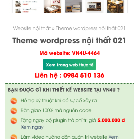
Website nội thất
»
Theme wordpress nội thất 021
Theme wordpress nội thất 021
Mã website: VN4U-4464
Xem trang web thực tế
Liên hệ : 0984 510 136
BẠN ĐƯỢC GÌ KHI THIẾT KẾ WEBSITE TẠI VN4U ?
Hỗ trợ kỹ thuật khi có sự cố xảy ra
Bàn giao 100% mã nguồn code
5.000.000 đ
Tặng ngay bộ plugin trả phí trị giá
Xem ngay
Làm video hướng dẫn quản trị website
Xem