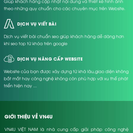
Giúp khách hàng cập nhật nội dung và thiết kế hình ảnh
theo những quy chuẩn cho các chuyên mục trên Website.
DỊCH VỤ VIẾT BÀI
Dịch vụ viết bài chuẩn seo giúp khách hàng dễ dàng hơn
khi seo top từ khóa trên google
DỊCH VỤ NÂNG CẤP WEBSITE
Website của bạn được xây dựng từ khá lâu,giao diện không
bắt mắt hay công nghệ không còn phù hợp với xu thế phát
triển hiện nay ...
GIỚI THIỆU VỀ VN4U
VN4U VIỆT NAM là nhà cung cấp giải pháp công nghệ