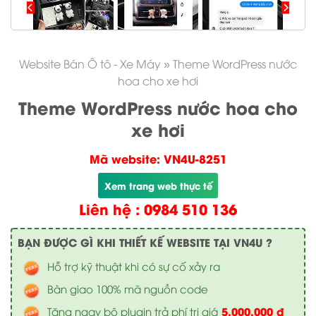
Website Bán Ô tô - Xe Máy
»
Theme WordPress nước
hoa cho xe hơi
Theme WordPress nước hoa cho
xe hơi
Mã website: VN4U-8251
Xem trang web thực tế
Liên hệ : 0984 510 136
BẠN ĐƯỢC GÌ KHI THIẾT KẾ WEBSITE TẠI VN4U ?
Hỗ trợ kỹ thuật khi có sự cố xảy ra
Bàn giao 100% mã nguồn code
5.000.000 đ
Tặng ngay bộ plugin trả phí trị giá