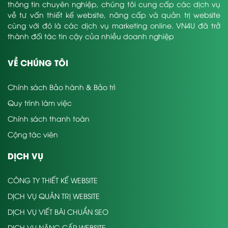
thông tin chuyên nghiệp, chúng tôi cung cấp các dịch vụ
về tư vấn thiết kế website, nâng cấp và quản trị website
cùng với đó là các dịch vụ marketing online. VN4U đã trở
thành đối tác tin cậy của nhiều doanh nghiệp
VỀ CHÚNG TÔI
Chính sách Bảo hành & Bảo trì
Quy trình làm việc
Chính sách thanh toán
Cộng tác viên
DỊCH VỤ
CÔNG TY THIẾT KẾ WEBSITE
DỊCH VỤ QUẢN TRỊ WEBSITE
DỊCH VỤ VIẾT BÀI CHUẨN SEO
DỊCH VỤ NÂNG CẤP WEBSITE