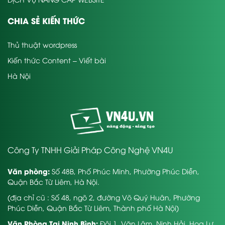
CHIA SẺ KIẾN THỨC
Thủ thuật wordpress
Kiến thức Content – Viết bài
Hà Nội
Công Ty TNHH Giải Pháp Công Nghệ VN4U
Văn phòng:
Số 48B, Phố Phúc Minh, Phường Phúc Diễn,
Quận Bắc Từ Liêm, Hà Nội.
(địa chỉ cũ : Số 48, ngõ 2, đường Võ Quý Huân, Phường
Phúc Diễn, Quận Bắc Từ Liêm, Thành phố Hà Nội)
Văn Phòng Tại Ninh Bình:
Đội 1, Văn Lâm, Ninh Hải, Hoa Lư,