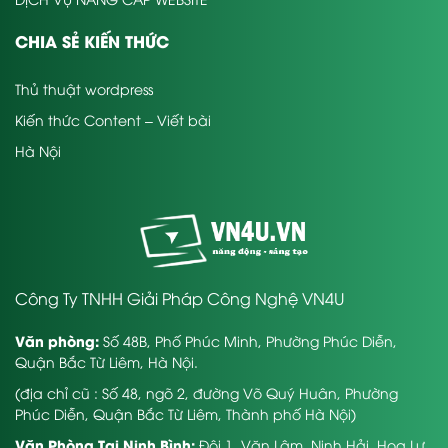
CHIA SẺ KIẾN THỨC
Thủ thuật wordpress
Kiến thức Content – Viết bài
Hà Nội
Công Ty TNHH Giải Pháp Công Nghệ VN4U
Văn phòng:
Số 48B, Phố Phúc Minh, Phường Phúc Diễn,
Quận Bắc Từ Liêm, Hà Nội.
(địa chỉ cũ : Số 48, ngõ 2, đường Võ Quý Huân, Phường
Phúc Diễn, Quận Bắc Từ Liêm, Thành phố Hà Nội)
Văn Phòng Tại Ninh Bình:
Đội 1, Văn Lâm, Ninh Hải, Hoa Lư,