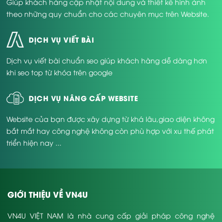
Giúp khách hàng cập nhật nội dung và thiết kế hình ảnh
theo những quy chuẩn cho các chuyên mục trên Website.
DỊCH VỤ VIẾT BÀI
Dịch vụ viết bài chuẩn seo giúp khách hàng dễ dàng hơn
khi seo top từ khóa trên google
DỊCH VỤ NÂNG CẤP WEBSITE
Website của bạn được xây dựng từ khá lâu,giao diện không
bắt mắt hay công nghệ không còn phù hợp với xu thế phát
triển hiện nay ...
GIỚI THIỆU VỀ VN4U
VN4U VIỆT NAM là nhà cung cấp giải pháp công nghệ