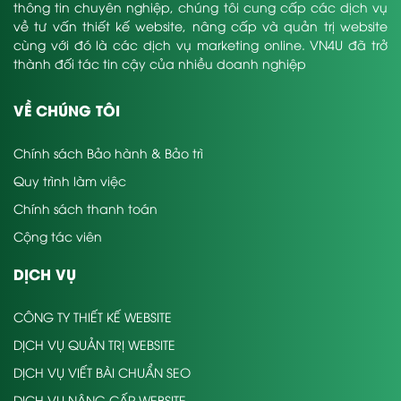
thông tin chuyên nghiệp, chúng tôi cung cấp các dịch vụ
về tư vấn thiết kế website, nâng cấp và quản trị website
cùng với đó là các dịch vụ marketing online. VN4U đã trở
thành đối tác tin cậy của nhiều doanh nghiệp
VỀ CHÚNG TÔI
Chính sách Bảo hành & Bảo trì
Quy trình làm việc
Chính sách thanh toán
Cộng tác viên
DỊCH VỤ
CÔNG TY THIẾT KẾ WEBSITE
DỊCH VỤ QUẢN TRỊ WEBSITE
DỊCH VỤ VIẾT BÀI CHUẨN SEO
DỊCH VỤ NÂNG CẤP WEBSITE