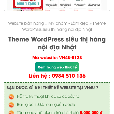
Website bán hàng
»
Mỹ phẩm - Làm đẹp
»
Theme
WordPress siêu thị hàng nội địa Nhật
Theme WordPress siêu thị hàng
nội địa Nhật
Mã website: VN4U-8123
Xem trang web thực tế
Liên hệ : 0984 510 136
BẠN ĐƯỢC GÌ KHI THIẾT KẾ WEBSITE TẠI VN4U ?
Hỗ trợ kỹ thuật khi có sự cố xảy ra
Bàn giao 100% mã nguồn code
5.000.000 đ
Tặng ngay bộ plugin trả phí trị giá