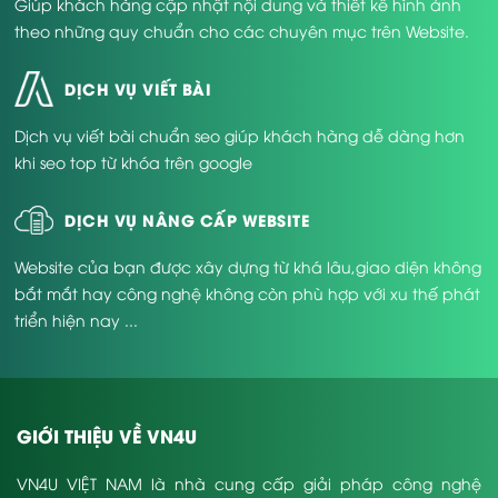
Giúp khách hàng cập nhật nội dung và thiết kế hình ảnh
theo những quy chuẩn cho các chuyên mục trên Website.
DỊCH VỤ VIẾT BÀI
Dịch vụ viết bài chuẩn seo giúp khách hàng dễ dàng hơn
khi seo top từ khóa trên google
DỊCH VỤ NÂNG CẤP WEBSITE
Website của bạn được xây dựng từ khá lâu,giao diện không
bắt mắt hay công nghệ không còn phù hợp với xu thế phát
triển hiện nay ...
GIỚI THIỆU VỀ VN4U
VN4U VIỆT NAM là nhà cung cấp giải pháp công nghệ