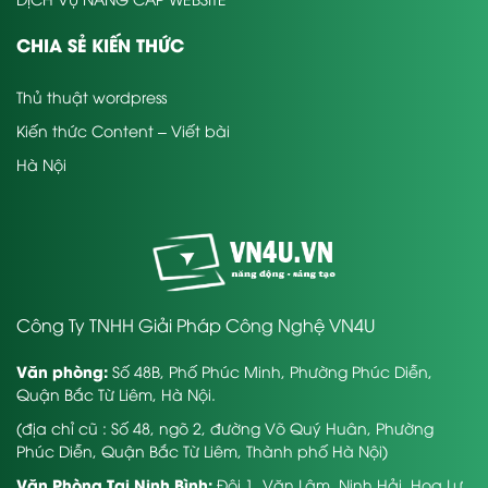
CHIA SẺ KIẾN THỨC
Thủ thuật wordpress
Kiến thức Content – Viết bài
Hà Nội
Công Ty TNHH Giải Pháp Công Nghệ VN4U
Văn phòng:
Số 48B, Phố Phúc Minh, Phường Phúc Diễn,
Quận Bắc Từ Liêm, Hà Nội.
(địa chỉ cũ : Số 48, ngõ 2, đường Võ Quý Huân, Phường
Phúc Diễn, Quận Bắc Từ Liêm, Thành phố Hà Nội)
Văn Phòng Tại Ninh Bình:
Đội 1, Văn Lâm, Ninh Hải, Hoa Lư,