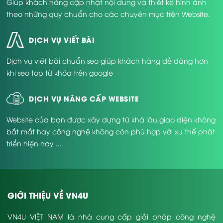
Giúp khách hàng cập nhật nội dung và thiết kế hình ảnh
theo những quy chuẩn cho các chuyên mục trên Website.
DỊCH VỤ VIẾT BÀI
Dịch vụ viết bài chuẩn seo giúp khách hàng dễ dàng hơn
khi seo top từ khóa trên google
DỊCH VỤ NÂNG CẤP WEBSITE
Website của bạn được xây dựng từ khá lâu,giao diện không
bắt mắt hay công nghệ không còn phù hợp với xu thế phát
triển hiện nay ...
GIỚI THIỆU VỀ VN4U
VN4U VIỆT NAM là nhà cung cấp giải pháp công nghệ