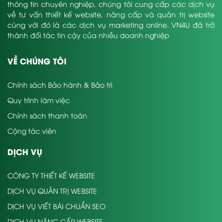
thông tin chuyên nghiệp, chúng tôi cung cấp các dịch vụ
về tư vấn thiết kế website, nâng cấp và quản trị website
cùng với đó là các dịch vụ marketing online. VN4U đã trở
thành đối tác tin cậy của nhiều doanh nghiệp
VỀ CHÚNG TÔI
Chính sách Bảo hành & Bảo trì
Quy trình làm việc
Chính sách thanh toán
Cộng tác viên
DỊCH VỤ
CÔNG TY THIẾT KẾ WEBSITE
DỊCH VỤ QUẢN TRỊ WEBSITE
DỊCH VỤ VIẾT BÀI CHUẨN SEO
DỊCH VỤ NÂNG CẤP WEBSITE