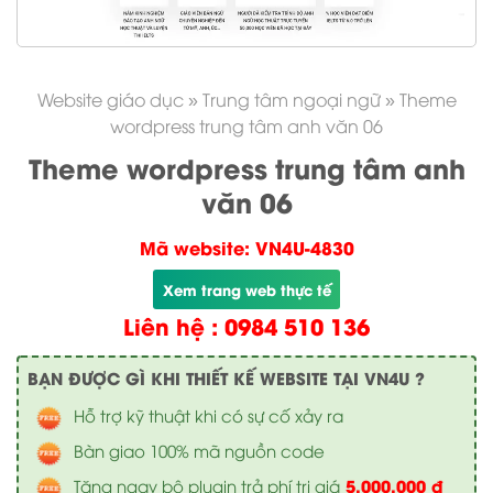
Website giáo dục
»
Trung tâm ngoại ngữ
»
Theme
wordpress trung tâm anh văn 06
Theme wordpress trung tâm anh
văn 06
Mã website: VN4U-4830
Xem trang web thực tế
Liên hệ : 0984 510 136
BẠN ĐƯỢC GÌ KHI THIẾT KẾ WEBSITE TẠI VN4U ?
Hỗ trợ kỹ thuật khi có sự cố xảy ra
Bàn giao 100% mã nguồn code
5.000.000 đ
Tặng ngay bộ plugin trả phí trị giá