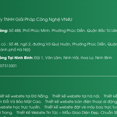
y TNHH Giải Pháp Công Nghệ VN4U
òng:
Số 48B, Phố Phúc Minh, Phường Phúc Diễn, Quận Bắc Từ Li
ỉ cũ : Số 48, ngõ 2, đường Võ Quý Huân, Phường Phúc Diễn, Quậ
hành phố Hà Nội)
ng Tại Ninh Bình:
Đội 1, Văn Lâm, Ninh Hải, Hoa Lư, Ninh Bình
107313301
iết kế website tại Đà Nẵng
,
Thiết kế website tại hà nội
,
Thiết 
ển Đổi Và Bảo Mật Cao
,
Thiết kế website bán điện thoại di động
website học trực tuyến
,
Thiết kế website đặt vé máy bay trực t
i Trang
,
Thiết Kế Website Tin Tức – Mẫu Giao Diện Đẹp, Chuẩn S