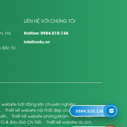
LIÊN HỆ VỚI CHÚNG TÔI
Hotline: 0984.510.136
êm, Hà
info@vn4u.vn
n Bắc Từ
kế website bất động sản chuyên nghiệp
,
,
Thiết kế website nội thất đẹp chuyên nghiệp
,
0984.510.136
uyến
,
Thiết kế website phòng khám – bệnh viện
,
EO & Báo Giá Chi Tiết
,
Thiết kế website du lịch
,