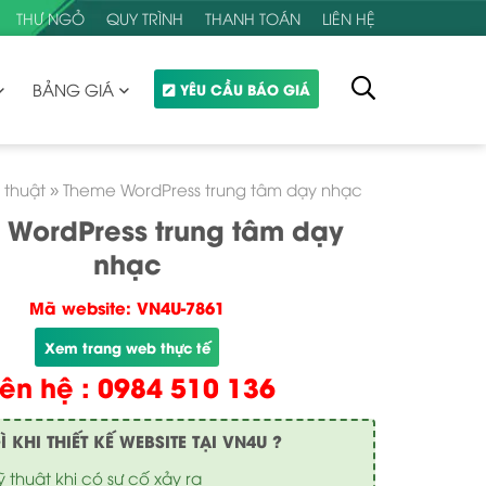
THƯ NGỎ
QUY TRÌNH
THANH TOÁN
LIÊN HỆ
BẢNG GIÁ
YÊU CẦU BÁO GIÁ
 thuật
»
Theme WordPress trung tâm dạy nhạc
 WordPress trung tâm dạy
nhạc
Mã website: VN4U-7861
Xem trang web thực tế
iên hệ : 0984 510 136
KHI THIẾT KẾ WEBSITE TẠI VN4U ?
ỹ thuật khi có sự cố xảy ra