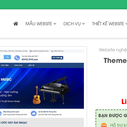
MẪU WEBSITE
DỊCH VỤ
THIẾT KẾ WEBSITE
Website nghệ
Theme
L
BẠN ĐƯỢC GÌ 
Hỗ trợ k