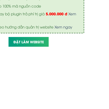
o 100% mã nguồn code
5.000.000 đ
y bộ plugin trả phí trị giá
Xem
eo hướng dẫn quản trị website
Xem ngay
ĐẶT LÀM WEBSITE