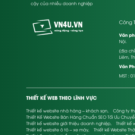
cậy của nhiều doanh nghiệp
Công T
Văn ph
Nội.
(địa ch
Liêm, T
Văn Phò
MST : 0
THIẾT KẾ WEB THEO LĨNH VỰC
Thiết kế website nhà hàng – khách sạn
,
Công ty th
Thiết Kế Website Bán Hàng Chuẩn SEO Tối Ưu Chuy
Thiết kế website giới thiệu doanh nghiệp
,
Thiết kế 
Thiết kế website ô tô – xe máy
,
Thiết kế Website Thờ