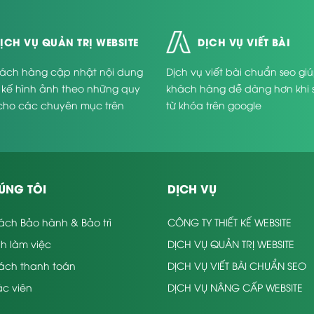
ỊCH VỤ QUẢN TRỊ WEBSITE
DỊCH VỤ VIẾT BÀI
ách hàng cập nhật nội dung
Dịch vụ viết bài chuẩn seo gi
t kế hình ảnh theo những quy
khách hàng dễ dàng hơn khi 
cho các chuyên mục trên
từ khóa trên google
.
ÚNG TÔI
DỊCH VỤ
ách Bảo hành & Bảo trì
CÔNG TY THIẾT KẾ WEBSITE
nh làm việc
DỊCH VỤ QUẢN TRỊ WEBSITE
sách thanh toán
DỊCH VỤ VIẾT BÀI CHUẨN SEO
c viên
DỊCH VỤ NÂNG CẤP WEBSITE