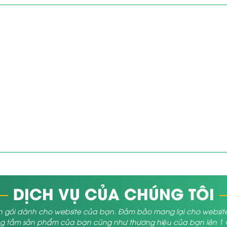
DỊCH VỤ CỦA CHÚNG TÔI
 gói dành cho website của bạn. Đảm bảo mang lại cho website củ
 tầm sản phẩm của bạn cũng như thương hiệu của bạn lên 1 vị 