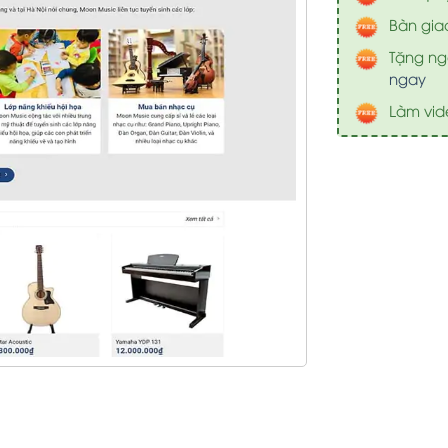
Bàn gia
Tặng nga
ngay
Làm vid