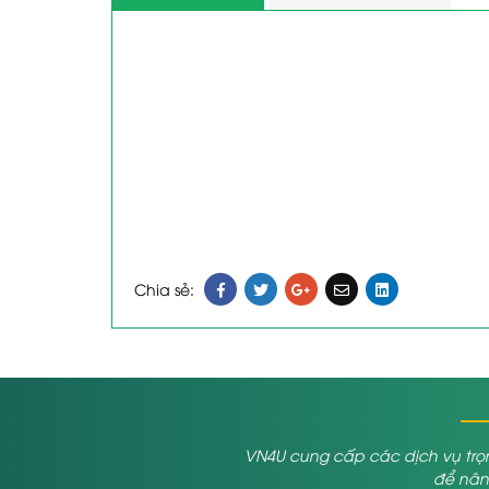
Chia sẻ:
VN4U cung cấp các dịch vụ trọn
để nâng