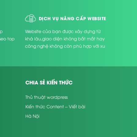
DỊCH VỤ NÂNG CẤP WEBSITE
úp
Website của bạn được xây dựng từ
seo top
khá lâu,giao diện không bắt mắt hay
công nghệ không còn phù hợp với xu
thế phát triển hiện nay ...
CHIA SẺ KIẾN THỨC
Thủ thuật wordpress
Kiến thức Content – Viết bài
Hà Nội