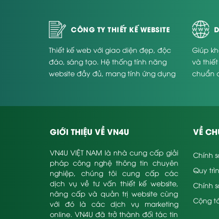
CÔNG TY THIẾT KẾ WEBSITE
D
Thiết kế web với giao diện đẹp, độc
Giúp kh
đáo, sáng tạo. Hệ thống tính năng
và thiế
website đầy đủ, mang tính ứng dụng
chuẩn 
cao và phù hợp với từng doanh
Website
nghiệp.
GIỚI THIỆU VỀ VN4U
VỀ CH
VN4U VIỆT NAM là nhà cung cấp giải
Chính s
pháp công nghệ thông tin chuyên
Quy trì
nghiệp, chúng tôi cung cấp các
dịch vụ về tư vấn thiết kế website,
Chính 
nâng cấp và quản trị website cùng
Cộng tá
với đó là các dịch vụ marketing
online. VN4U đã trở thành đối tác tin