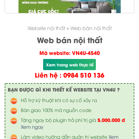
Website nội thất
»
Web bán nội thất
Web bán nội thất
Mã website: VN4U-4540
Xem trang web thực tế
Liên hệ : 0984 510 136
BẠN ĐƯỢC GÌ KHI THIẾT KẾ WEBSITE TẠI VN4U ?
Hỗ trợ kỹ thuật khi có sự cố xảy ra
Bàn giao 100% mã nguồn code
5.000.000 đ
Tặng ngay bộ plugin trả phí trị giá
Xem ngay
Làm video hướng dẫn quản trị website
Xem