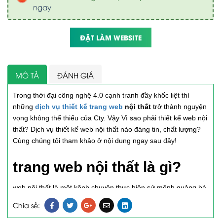
ngay
ĐẶT LÀM WEBSITE
MÔ TẢ
ĐÁNH GIÁ
Trong thời đại công nghệ 4.0 cạnh tranh đầy khốc liệt thì
những
dịch vụ thiết kế trang web
nội thất
trở thành nguyện
vọng không thể thiếu của Cty. Vậy Vì sao phải thiết kế web nội
thất? Dịch vụ thiết kế web nội thất nào đáng tin, chất lượng?
Cùng chúng tôi tham khảo ở nội dung ngay sau đây!
trang web nội thất là gì?
web nội thất là một kênh chuyên thực hiện sứ mệnh quảng bá,
trưng bày hàng nội thất hoặc kinh doanh online các sản phẩm
Chia sẻ:
liên quan tới nội thất trên nền tảng mạng. Tùy vào loại web