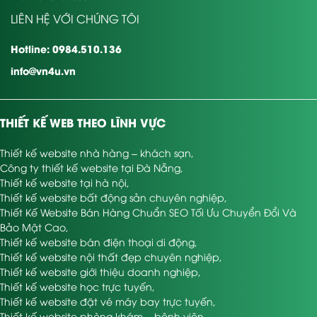
LIÊN HỆ VỚI CHÚNG TÔI
Hotline: 0984.510.136
info@vn4u.vn
THIẾT KẾ WEB THEO LĨNH VỰC
Thiết kế website nhà hàng – khách sạn
,
Công ty thiết kế website tại Đà Nẵng
,
Thiết kế website tại hà nội
,
Thiết kế website bất động sản chuyên nghiệp
,
Thiết Kế Website Bán Hàng Chuẩn SEO Tối Ưu Chuyển Đổi Và
Bảo Mật Cao
,
Thiết kế website bán điện thoại di động
,
Thiết kế website nội thất đẹp chuyên nghiệp
,
Thiết kế website giới thiệu doanh nghiệp
,
Thiết kế website học trực tuyến
,
Thiết kế website đặt vé máy bay trực tuyến
,
Thiết kế website phòng khám – bệnh viện
,