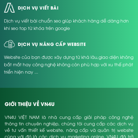
DỊCH VỤ VIẾT BÀI
Dịch vụ viết bài chuẩn seo giúp khách hàng dễ dàng hơn
khi seo top từ khóa trên google
DỊCH VỤ NÂNG CẤP WEBSITE
Website của bạn được xây dựng từ khá lâu,giao diện không
bắt mắt hay công nghệ không còn phù hợp với xu thế phát
triển hiện nay ...
GIỚI THIỆU VỀ VN4U
VN4U VIỆT NAM là nhà cung cấp giải pháp công nghệ
thông tin chuyên nghiệp, chúng tôi cung cấp các dịch vụ
về tư vấn thiết kế website, nâng cấp và quản trị website
cùng với đó là các dịch vụ marketing online. VN4U đã trở