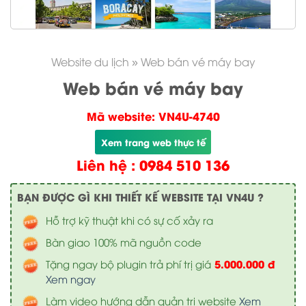
Website du lịch
»
Web bán vé máy bay
Web bán vé máy bay
Mã website: VN4U-4740
Xem trang web thực tế
Liên hệ : 0984 510 136
BẠN ĐƯỢC GÌ KHI THIẾT KẾ WEBSITE TẠI VN4U ?
Hỗ trợ kỹ thuật khi có sự cố xảy ra
Bàn giao 100% mã nguồn code
5.000.000 đ
Tặng ngay bộ plugin trả phí trị giá
Xem ngay
Làm video hướng dẫn quản trị website
Xem