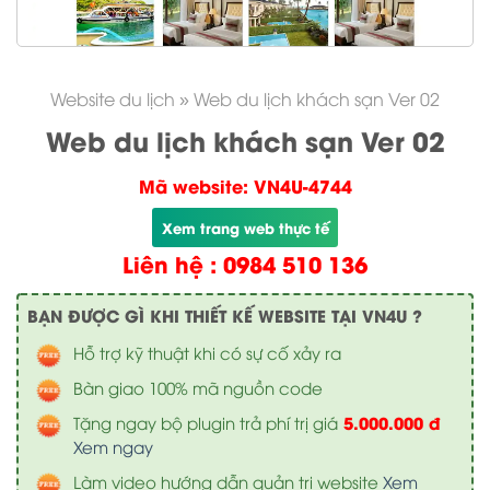
Website du lịch
»
Web du lịch khách sạn Ver 02
Web du lịch khách sạn Ver 02
Mã website: VN4U-4744
Xem trang web thực tế
Liên hệ : 0984 510 136
BẠN ĐƯỢC GÌ KHI THIẾT KẾ WEBSITE TẠI VN4U ?
Hỗ trợ kỹ thuật khi có sự cố xảy ra
Bàn giao 100% mã nguồn code
5.000.000 đ
Tặng ngay bộ plugin trả phí trị giá
Xem ngay
Làm video hướng dẫn quản trị website
Xem