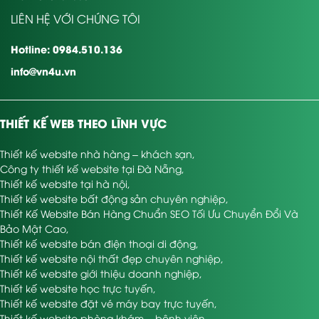
LIÊN HỆ VỚI CHÚNG TÔI
Hotline: 0984.510.136
info@vn4u.vn
THIẾT KẾ WEB THEO LĨNH VỰC
Thiết kế website nhà hàng – khách sạn
,
Công ty thiết kế website tại Đà Nẵng
,
Thiết kế website tại hà nội
,
Thiết kế website bất động sản chuyên nghiệp
,
Thiết Kế Website Bán Hàng Chuẩn SEO Tối Ưu Chuyển Đổi Và
Bảo Mật Cao
,
Thiết kế website bán điện thoại di động
,
Thiết kế website nội thất đẹp chuyên nghiệp
,
Thiết kế website giới thiệu doanh nghiệp
,
Thiết kế website học trực tuyến
,
Thiết kế website đặt vé máy bay trực tuyến
,
Thiết kế website phòng khám – bệnh viện
,