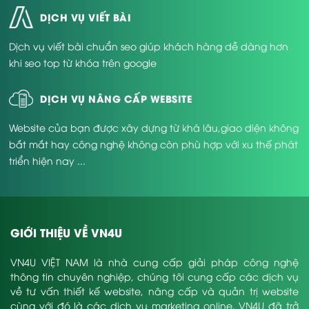
DỊCH VỤ VIẾT BÀI
Dịch vụ viết bài chuẩn seo giúp khách hàng dễ dàng hơn
khi seo top từ khóa trên google
DỊCH VỤ NÂNG CẤP WEBSITE
Website của bạn được xây dựng từ khá lâu,giao diện không
bắt mắt hay công nghệ không còn phù hợp với xu thế phát
triển hiện nay ...
GIỚI THIỆU VỀ VN4U
VN4U VIỆT NAM là nhà cung cấp giải pháp công nghệ
thông tin chuyên nghiệp, chúng tôi cung cấp các dịch vụ
về tư vấn thiết kế website, nâng cấp và quản trị website
cùng với đó là các dịch vụ marketing online. VN4U đã trở