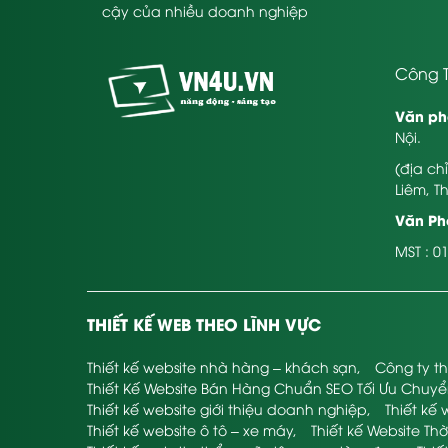
cậy của nhiều doanh nghiệp
Công T
Văn ph
Nội.
(địa ch
Liêm, T
Văn Phò
MST : 0
THIẾT KẾ WEB THEO LĨNH VỰC
Thiết kế website nhà hàng – khách sạn
,
Công ty th
Thiết Kế Website Bán Hàng Chuẩn SEO Tối Ưu Chuy
Thiết kế website giới thiệu doanh nghiệp
,
Thiết kế 
Thiết kế website ô tô – xe máy
,
Thiết kế Website Thờ