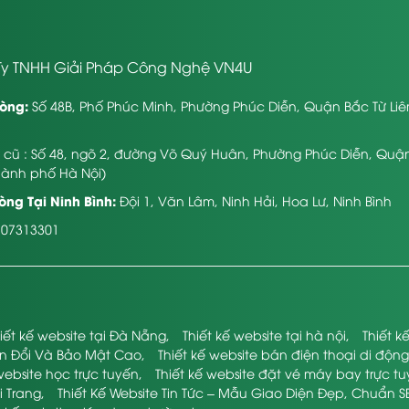
y TNHH Giải Pháp Công Nghệ VN4U
òng:
Số 48B, Phố Phúc Minh, Phường Phúc Diễn, Quận Bắc Từ Li
ỉ cũ : Số 48, ngõ 2, đường Võ Quý Huân, Phường Phúc Diễn, Quậ
hành phố Hà Nội)
ng Tại Ninh Bình:
Đội 1, Văn Lâm, Ninh Hải, Hoa Lư, Ninh Bình
107313301
iết kế website tại Đà Nẵng
,
Thiết kế website tại hà nội
,
Thiết 
ển Đổi Và Bảo Mật Cao
,
Thiết kế website bán điện thoại di động
website học trực tuyến
,
Thiết kế website đặt vé máy bay trực t
i Trang
,
Thiết Kế Website Tin Tức – Mẫu Giao Diện Đẹp, Chuẩn S