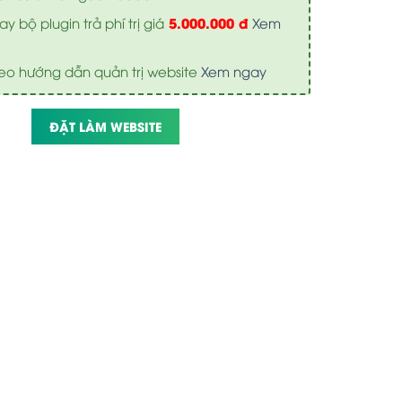
5.000.000 đ
y bộ plugin trả phí trị giá
Xem
eo hướng dẫn quản trị website
Xem ngay
ĐẶT LÀM WEBSITE