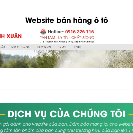
Website bán hàng ô tô
DỊCH VỤ CỦA CHÚNG TÔI
 gói dành cho website của bạn. Đảm bảo mang lại cho website củ
 tầm sản phẩm của bạn cũng như thương hiệu của bạn lên 1 vị 