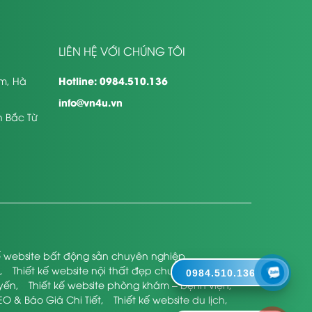
LIÊN HỆ VỚI CHÚNG TÔI
Hotline: 0984.510.136
êm, Hà
info@vn4u.vn
n Bắc Từ
kế website bất động sản chuyên nghiệp
,
,
Thiết kế website nội thất đẹp chuyên nghiệp
,
0984.510.136
uyến
,
Thiết kế website phòng khám – bệnh viện
,
EO & Báo Giá Chi Tiết
,
Thiết kế website du lịch
,