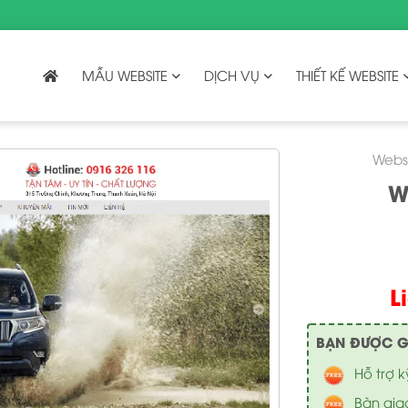
MẪU WEBSITE
DỊCH VỤ
THIẾT KẾ WEBSITE
Webs
W
L
BẠN ĐƯỢC GÌ 
Hỗ trợ k
Bàn gia