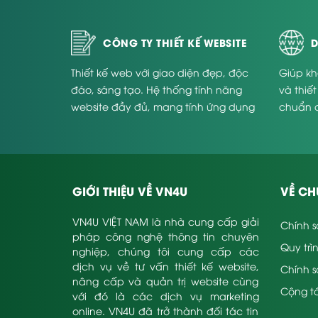
CÔNG TY THIẾT KẾ WEBSITE
D
Thiết kế web với giao diện đẹp, độc
Giúp kh
đáo, sáng tạo. Hệ thống tính năng
và thiế
website đầy đủ, mang tính ứng dụng
chuẩn 
cao và phù hợp với từng doanh
Website
nghiệp.
GIỚI THIỆU VỀ VN4U
VỀ CH
VN4U VIỆT NAM là nhà cung cấp giải
Chính s
pháp công nghệ thông tin chuyên
Quy trì
nghiệp, chúng tôi cung cấp các
dịch vụ về tư vấn thiết kế website,
Chính 
nâng cấp và quản trị website cùng
Cộng tá
với đó là các dịch vụ marketing
online. VN4U đã trở thành đối tác tin