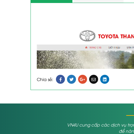
Chia sẻ:
VN4U cung cấp các dịch vụ trọn
để nâng