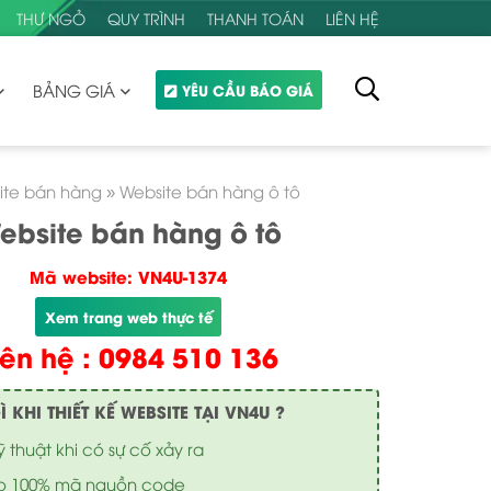
THƯ NGỎ
QUY TRÌNH
THANH TOÁN
LIÊN HỆ
BẢNG GIÁ
YÊU CẦU BÁO GIÁ
ite bán hàng
»
Website bán hàng ô tô
ebsite bán hàng ô tô
Mã website: VN4U-1374
Xem trang web thực tế
iên hệ : 0984 510 136
KHI THIẾT KẾ WEBSITE TẠI VN4U ?
ỹ thuật khi có sự cố xảy ra
o 100% mã nguồn code