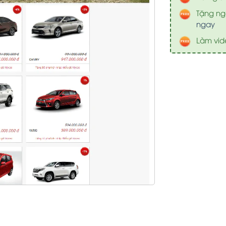
Tặng nga
ngay
Làm vid