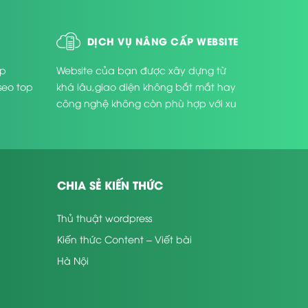
DỊCH VỤ NÂNG CẤP WEBSITE
úp
Website của bạn được xây dựng từ
seo top
khá lâu,giao diện không bắt mắt hay
công nghệ không còn phù hợp với xu
thế phát triển hiện nay ...
CHIA SẺ KIẾN THỨC
Thủ thuật wordpress
Kiến thức Content – Viết bài
Hà Nội