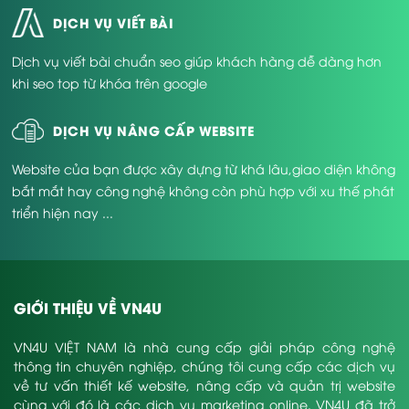
DỊCH VỤ VIẾT BÀI
Dịch vụ viết bài chuẩn seo giúp khách hàng dễ dàng hơn
khi seo top từ khóa trên google
DỊCH VỤ NÂNG CẤP WEBSITE
Website của bạn được xây dựng từ khá lâu,giao diện không
bắt mắt hay công nghệ không còn phù hợp với xu thế phát
triển hiện nay ...
GIỚI THIỆU VỀ VN4U
VN4U VIỆT NAM là nhà cung cấp giải pháp công nghệ
thông tin chuyên nghiệp, chúng tôi cung cấp các dịch vụ
về tư vấn thiết kế website, nâng cấp và quản trị website
cùng với đó là các dịch vụ marketing online. VN4U đã trở