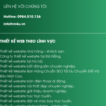
LIÊN HỆ VỚI CHÚNG TÔI
Hotline: 0984.510.136
info@vn4u.vn
THIẾT KẾ WEB THEO LĨNH VỰC
Thiết kế website nhà hàng – khách sạn
,
Công ty thiết kế website tại Đà Nẵng
,
Thiết kế website tại hà nội
,
Thiết kế website bất động sản chuyên nghiệp
,
Thiết Kế Website Bán Hàng Chuẩn SEO Tối Ưu Chuyển Đổi Và
Bảo Mật Cao
,
Thiết kế website bán điện thoại di động
,
Thiết kế website nội thất đẹp chuyên nghiệp
,
Thiết kế website giới thiệu doanh nghiệp
,
Thiết kế website học trực tuyến
,
Thiết kế website đặt vé máy bay trực tuyến
,
Thiết kế website phòng khám – bệnh viện
,