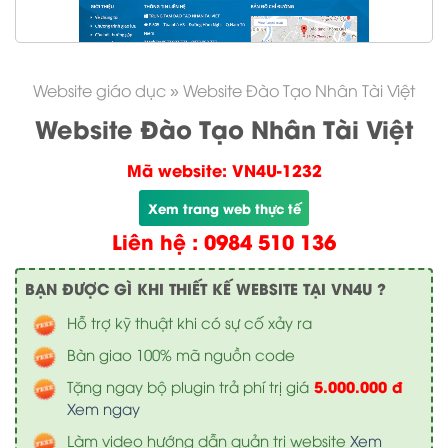
Website giáo dục
»
Website Đào Tạo Nhân Tài Việt
Website Đào Tạo Nhân Tài Việt
Mã website: VN4U-1232
Xem trang web thực tế
Liên hệ : 0984 510 136
BẠN ĐƯỢC GÌ KHI THIẾT KẾ WEBSITE TẠI VN4U ?
Hỗ trợ kỹ thuật khi có sự cố xảy ra
Bàn giao 100% mã nguồn code
5.000.000 đ
Tặng ngay bộ plugin trả phí trị giá
Xem ngay
Làm video hướng dẫn quản trị website
Xem