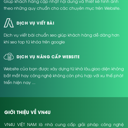
Giúp khách hàng cập nhật nội dung và thiết kế hình ảnh
theo những quy chuẩn cho các chuyên mục trên Website.
DỊCH VỤ VIẾT BÀI
Dịch vụ viết bài chuẩn seo giúp khách hàng dễ dàng hơn
khi seo top từ khóa trên google
DỊCH VỤ NÂNG CẤP WEBSITE
Website của bạn được xây dựng từ khá lâu,giao diện không
bắt mắt hay công nghệ không còn phù hợp với xu thế phát
triển hiện nay ...
GIỚI THIỆU VỀ VN4U
VN4U VIỆT NAM là nhà cung cấp giải pháp công nghệ