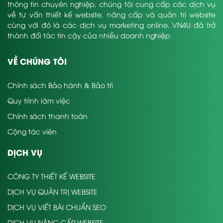
thông tin chuyên nghiệp, chúng tôi cung cấp các dịch vụ
về tư vấn thiết kế website, nâng cấp và quản trị website
cùng với đó là các dịch vụ marketing online. VN4U đã trở
thành đối tác tin cậy của nhiều doanh nghiệp
VỀ CHÚNG TÔI
Chính sách Bảo hành & Bảo trì
Quy trình làm việc
Chính sách thanh toán
Cộng tác viên
DỊCH VỤ
CÔNG TY THIẾT KẾ WEBSITE
DỊCH VỤ QUẢN TRỊ WEBSITE
DỊCH VỤ VIẾT BÀI CHUẨN SEO
DỊCH VỤ NÂNG CẤP WEBSITE