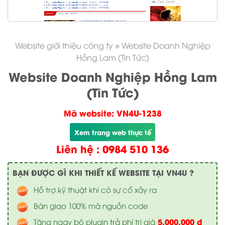
Website giới thiệu công ty
»
Website Doanh Nghiệp
Hồng Lam (Tin Tức)
Website Doanh Nghiệp Hồng Lam
(Tin Tức)
Mã website: VN4U-1238
Xem trang web thực tế
Liên hệ : 0984 510 136
BẠN ĐƯỢC GÌ KHI THIẾT KẾ WEBSITE TẠI VN4U ?
Hỗ trợ kỹ thuật khi có sự cố xảy ra
Bàn giao 100% mã nguồn code
5.000.000 đ
Tặng ngay bộ plugin trả phí trị giá