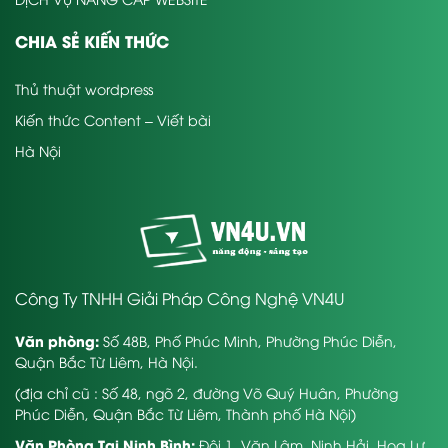
CHIA SẺ KIẾN THỨC
Thủ thuật wordpress
Kiến thức Content – Viết bài
Hà Nội
Công Ty TNHH Giải Pháp Công Nghệ VN4U
Văn phòng:
Số 48B, Phố Phúc Minh, Phường Phúc Diễn,
Quận Bắc Từ Liêm, Hà Nội.
(địa chỉ cũ : Số 48, ngõ 2, đường Võ Quý Huân, Phường
Phúc Diễn, Quận Bắc Từ Liêm, Thành phố Hà Nội)
Văn Phòng Tại Ninh Bình:
Đội 1, Văn Lâm, Ninh Hải, Hoa Lư,