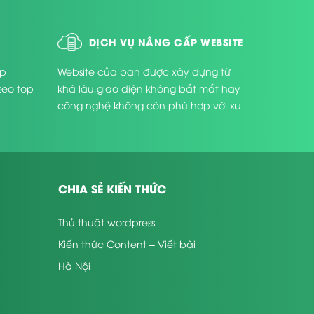
DỊCH VỤ NÂNG CẤP WEBSITE
úp
Website của bạn được xây dựng từ
seo top
khá lâu,giao diện không bắt mắt hay
công nghệ không còn phù hợp với xu
thế phát triển hiện nay ...
CHIA SẺ KIẾN THỨC
Thủ thuật wordpress
Kiến thức Content – Viết bài
Hà Nội