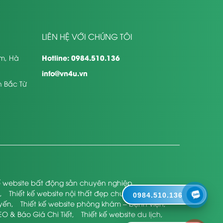
LIÊN HỆ VỚI CHÚNG TÔI
Hotline: 0984.510.136
êm, Hà
info@vn4u.vn
n Bắc Từ
kế website bất động sản chuyên nghiệp
,
,
Thiết kế website nội thất đẹp chuyên nghiệp
,
0984.510.136
uyến
,
Thiết kế website phòng khám – bệnh viện
,
EO & Báo Giá Chi Tiết
,
Thiết kế website du lịch
,