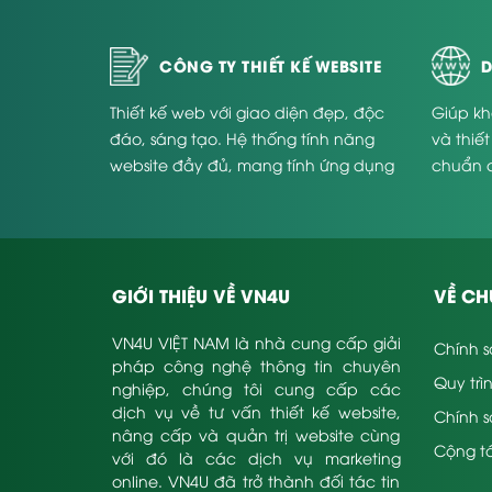
CÔNG TY THIẾT KẾ WEBSITE
D
Thiết kế web với giao diện đẹp, độc
Giúp kh
đáo, sáng tạo. Hệ thống tính năng
và thiế
website đầy đủ, mang tính ứng dụng
chuẩn 
cao và phù hợp với từng doanh
Website
nghiệp.
GIỚI THIỆU VỀ VN4U
VỀ CH
VN4U VIỆT NAM là nhà cung cấp giải
Chính s
pháp công nghệ thông tin chuyên
Quy trì
nghiệp, chúng tôi cung cấp các
dịch vụ về tư vấn thiết kế website,
Chính 
nâng cấp và quản trị website cùng
Cộng tá
với đó là các dịch vụ marketing
online. VN4U đã trở thành đối tác tin