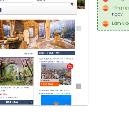
Tặng nga
ngay
Làm vid