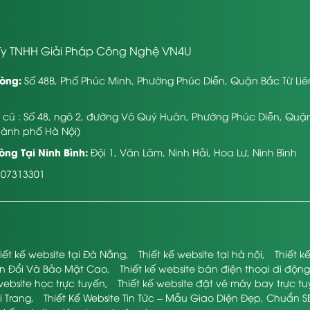
y TNHH Giải Pháp Công Nghệ VN4U
òng:
Số 48B, Phố Phúc Minh, Phường Phúc Diễn, Quận Bắc Từ Li
ỉ cũ : Số 48, ngõ 2, đường Võ Quý Huân, Phường Phúc Diễn, Quậ
hành phố Hà Nội)
ng Tại Ninh Bình:
Đội 1, Văn Lâm, Ninh Hải, Hoa Lư, Ninh Bình
107313301
iết kế website tại Đà Nẵng
,
Thiết kế website tại hà nội
,
Thiết 
ển Đổi Và Bảo Mật Cao
,
Thiết kế website bán điện thoại di động
website học trực tuyến
,
Thiết kế website đặt vé máy bay trực t
i Trang
,
Thiết Kế Website Tin Tức – Mẫu Giao Diện Đẹp, Chuẩn S