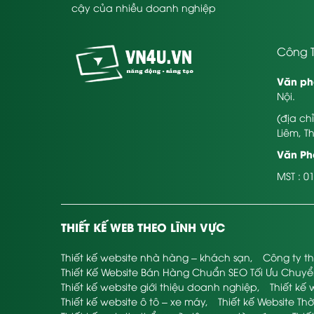
cậy của nhiều doanh nghiệp
Công T
Văn ph
Nội.
(địa ch
Liêm, T
Văn Phò
MST : 0
THIẾT KẾ WEB THEO LĨNH VỰC
Thiết kế website nhà hàng – khách sạn
,
Công ty th
Thiết Kế Website Bán Hàng Chuẩn SEO Tối Ưu Chuy
Thiết kế website giới thiệu doanh nghiệp
,
Thiết kế 
Thiết kế website ô tô – xe máy
,
Thiết kế Website Thờ