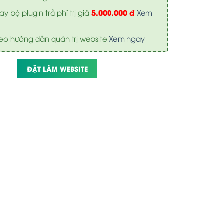
5.000.000 đ
y bộ plugin trả phí trị giá
Xem
eo hướng dẫn quản trị website
Xem ngay
ĐẶT LÀM WEBSITE