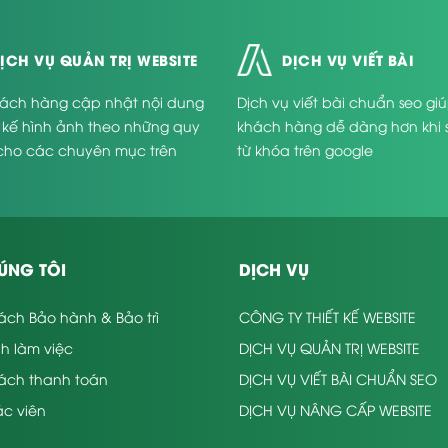
ỊCH VỤ QUẢN TRỊ WEBSITE
DỊCH VỤ VIẾT BÀI
ách hàng cập nhật nội dung
Dịch vụ viết bài chuẩn seo gi
t kế hình ảnh theo những quy
khách hàng dễ dàng hơn khi 
cho các chuyên mục trên
từ khóa trên google
.
ÚNG TÔI
DỊCH VỤ
ách Bảo hành & Bảo trì
CÔNG TY THIẾT KẾ WEBSITE
nh làm việc
DỊCH VỤ QUẢN TRỊ WEBSITE
sách thanh toán
DỊCH VỤ VIẾT BÀI CHUẨN SEO
c viên
DỊCH VỤ NÂNG CẤP WEBSITE