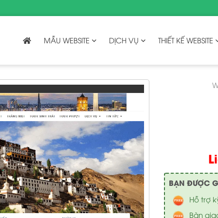
MẪU WEBSITE
DỊCH VỤ
THIẾT KẾ WEBSITE
W
L
BẠN ĐƯỢC GÌ 
Hỗ trợ k
Bàn gia