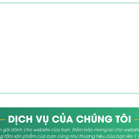
DỊCH VỤ CỦA CHÚNG TÔI
 gói dành cho website của bạn. Đảm bảo mang lại cho website củ
 tầm sản phẩm của bạn cũng như thương hiệu của bạn lên 1 vị 