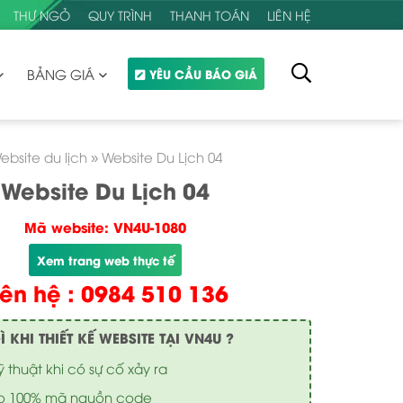
THƯ NGỎ
QUY TRÌNH
THANH TOÁN
LIÊN HỆ
BẢNG GIÁ
YÊU CẦU BÁO GIÁ
ebsite du lịch
»
Website Du Lịch 04
Website Du Lịch 04
Mã website: VN4U-1080
Xem trang web thực tế
iên hệ : 0984 510 136
KHI THIẾT KẾ WEBSITE TẠI VN4U ?
ỹ thuật khi có sự cố xảy ra
o 100% mã nguồn code