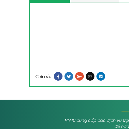
Chia sẻ:
VN4U cung cấp các dịch vụ trọn
để nâng