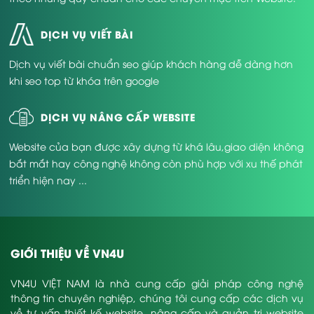
DỊCH VỤ VIẾT BÀI
Dịch vụ viết bài chuẩn seo giúp khách hàng dễ dàng hơn
khi seo top từ khóa trên google
DỊCH VỤ NÂNG CẤP WEBSITE
Website của bạn được xây dựng từ khá lâu,giao diện không
bắt mắt hay công nghệ không còn phù hợp với xu thế phát
triển hiện nay ...
GIỚI THIỆU VỀ VN4U
VN4U VIỆT NAM là nhà cung cấp giải pháp công nghệ
thông tin chuyên nghiệp, chúng tôi cung cấp các dịch vụ
về tư vấn thiết kế website, nâng cấp và quản trị website