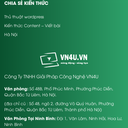
CHIA SẺ KIẾN THỨC
Thủ thuật wordpress
Kiến thức Content – Viết bài
Hà Nội
Công Ty TNHH Giải Pháp Công Nghệ VN4U
Văn phòng:
Số 48B, Phố Phúc Minh, Phường Phúc Diễn,
Quận Bắc Từ Liêm, Hà Nội.
(địa chỉ cũ : Số 48, ngõ 2, đường Võ Quý Huân, Phường
Phúc Diễn, Quận Bắc Từ Liêm, Thành phố Hà Nội)
Văn Phòng Tại Ninh Bình:
Đội 1, Văn Lâm, Ninh Hải, Hoa Lư,
Ninh Bình