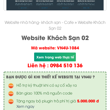
Website nhà hàng- khách sạn - Cafe
»
Website Khách
Sạn 02
Website Khách Sạn 02
Mã website: VN4U-1084
Xem trang web thực tế
Liên hệ : 0984 510 136
BẠN ĐƯỢC GÌ KHI THIẾT KẾ WEBSITE TẠI VN4U ?
Hỗ trợ kỹ thuật khi có sự cố xảy ra
Bàn giao 100% mã nguồn code
5.000.000 đ
Tặng ngay bộ plugin trả phí trị giá
Xem ngay