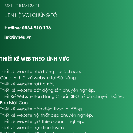
MST : 0107313301
LIÊN HỆ VỚI CHÚNG TÔI
Hotline: 0984.510.136
info@vn4u.vn
THIẾT KẾ WEB THEO LĨNH VỰC
Thiết kế website nhà hàng – khách sạn
,
Công ty thiết kế website tại Đà Nẵng
,
Thiết kế website tại hà nội
,
Thiết kế website bất động sản chuyên nghiệp
,
Thiết Kế Website Bán Hàng Chuẩn SEO Tối Ưu Chuyển Đổi Và
Bảo Mật Cao
,
Thiết kế website bán điện thoại di động
,
Thiết kế website nội thất đẹp chuyên nghiệp
,
Thiết kế website giới thiệu doanh nghiệp
,
Thiết kế website học trực tuyến
,