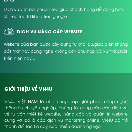
Dịch vụ viết bài chuẩn seo giúp khách hàng dễ dàng hơn
khi seo top từ khóa trên google
DỊCH VỤ NÂNG CẤP WEBSITE
Website của bạn được xây dựng từ khá lâu,giao diện không
bắt mắt hay công nghệ không còn phù hợp với xu thế phát
triển hiện nay ...
GIỚI THIỆU VỀ VN4U
VN4U VIỆT NAM là nhà cung cấp giải pháp công nghệ
thông tin chuyên nghiệp, chúng tôi cung cấp các dịch vụ
về tư vấn thiết kế website, nâng cấp và quản trị website
cùng với đó là các dịch vụ marketing online. VN4U đã trở
thành đối tác tin cậy của nhiều doanh nghiệp