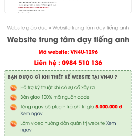
Website giáo dục
»
Website trung tâm dạy tiếng anh
Website trung tâm dạy tiếng anh
Mã website: VN4U-1296
Liên hệ : 0984 510 136
BẠN ĐƯỢC GÌ KHI THIẾT KẾ WEBSITE TẠI VN4U ?
Hỗ trợ kỹ thuật khi có sự cố xảy ra
Bàn giao 100% mã nguồn code
5.000.000 đ
Tặng ngay bộ plugin trả phí trị giá
Xem ngay
Làm video hướng dẫn quản trị website
Xem
ngay