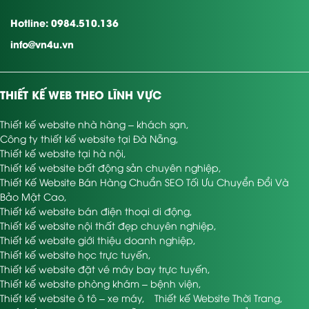
Hotline: 0984.510.136
info@vn4u.vn
THIẾT KẾ WEB THEO LĨNH VỰC
Thiết kế website nhà hàng – khách sạn
,
Công ty thiết kế website tại Đà Nẵng
,
Thiết kế website tại hà nội
,
Thiết kế website bất động sản chuyên nghiệp
,
Thiết Kế Website Bán Hàng Chuẩn SEO Tối Ưu Chuyển Đổi Và
Bảo Mật Cao
,
Thiết kế website bán điện thoại di động
,
Thiết kế website nội thất đẹp chuyên nghiệp
,
Thiết kế website giới thiệu doanh nghiệp
,
Thiết kế website học trực tuyến
,
Thiết kế website đặt vé máy bay trực tuyến
,
Thiết kế website phòng khám – bệnh viện
,
Thiết kế website ô tô – xe máy
,
Thiết kế Website Thời Trang
,