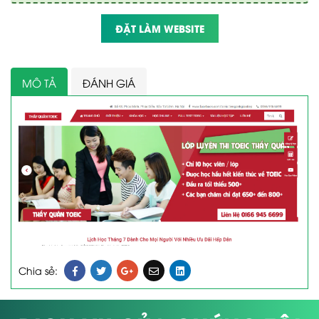
ĐẶT LÀM WEBSITE
MÔ TẢ
ĐÁNH GIÁ
Chia sẻ: