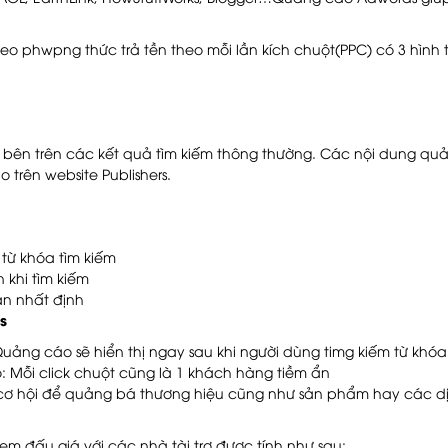
 phwpng thức trả tền theo mỗi lần kích chuột(PPC) có 3 hình 
ên trên các kết quả tìm kiếm thông thường. Các nội dung quảng
 trên website Publishers.
từ khóa tìm kiếm
 khi tìm kiếm
an nhất định
s
ng cáo sẽ hiển thị ngay sau khi người dùng timg kiếm từ khóa 
: Mỗi click chuột cũng là 1 khách hàng tiềm ẩn
ạo cơ hội để quảng bá thương hiệu cũng như sản phẩm hay các d
m đấu giá với các nhà tài trợ được tính như sau: