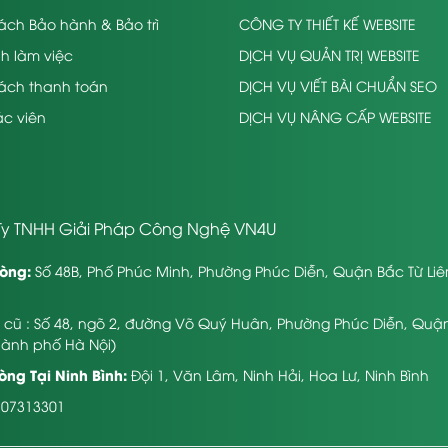
ách Bảo hành & Bảo trì
CÔNG TY THIẾT KẾ WEBSITE
nh làm việc
DỊCH VỤ QUẢN TRỊ WEBSITE
sách thanh toán
DỊCH VỤ VIẾT BÀI CHUẨN SEO
c viên
DỊCH VỤ NÂNG CẤP WEBSITE
y TNHH Giải Pháp Công Nghệ VN4U
òng:
Số 48B, Phố Phúc Minh, Phường Phúc Diễn, Quận Bắc Từ Li
ỉ cũ : Số 48, ngõ 2, đường Võ Quý Huân, Phường Phúc Diễn, Quậ
hành phố Hà Nội)
ng Tại Ninh Bình:
Đội 1, Văn Lâm, Ninh Hải, Hoa Lư, Ninh Bình
107313301