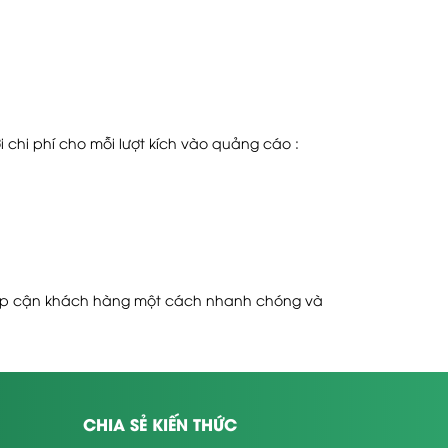
i chi phí cho mỗi lượt kích vào quảng cáo :
tiếp cận khách hàng một cách nhanh chóng và
CHIA SẺ KIẾN THỨC