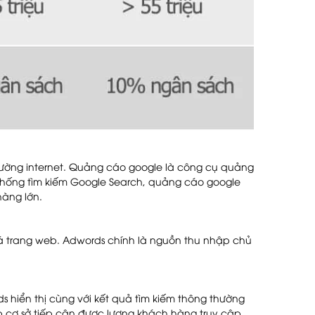
 trường internet. Quảng cáo google là công cụ quảng
 thống tìm kiếm Google Search, quảng cáo google
hàng lớn.
cá trang web. Adwords chính là nguồn thu nhập chủ
hiển thị cùng với kết quả tìm kiếm thông thường
p cơ sở tiếp cận được lượng khách hàng truy cập