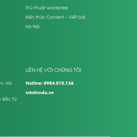
Thủ thuật wordpress
Kiến thức Content – Viết bài
Hà Nội
LIÊN HỆ VỚI CHÚNG TÔI
Hotline: 0984.510.136
êm, Hà
info@vn4u.vn
n Bắc Từ