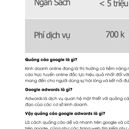
Quảng cáo google là gì?
Kinh doanh online đang là thị trường có tiềm năng 
cáo trực tuyến online đắc lực hiệu quả nhất đối v
mang đến cho người dùng sự hài lòng và kết nối đ
Google adwords là gì?
Adwords là dịch vụ quan hệ mật thiết với quảng cá
đạo của các cơ sở kinh doanh.
Vậy quảng cáo google adwords là gì?
Là cách quảng cáo dễ và nhanh trên google và các
trên google, cũng như các trang web tìm kiếm như