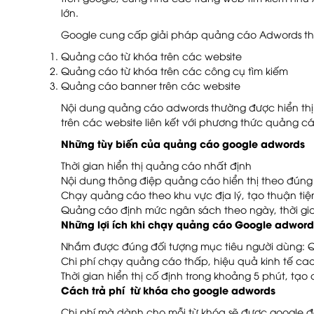
lớn.
Google cung cấp giải pháp quảng cáo Adwords theo
Quảng cáo từ khóa trên các website
Quảng cáo từ khóa trên các công cụ tìm kiếm
Quảng cáo banner trên các website
Nội dung quảng cáo adwords thường được hiển thị b
trên các website liên kết với phương thức quảng cáo
Những tùy biến của quảng cáo google adwords
Thời gian hiển thị quảng cáo nhất định
Nội dung thông điệp quảng cáo hiển thị theo đúng 
Chạy quảng cáo theo khu vực địa lý, tạo thuận tiện
Quảng cáo định mức ngân sách theo ngày, thời gi
Những lợi ích khi chạy quảng cáo Google adword
Nhắm được đúng đối tượng mục tiêu người dùng: Quả
Chi phí chạy quảng cáo thấp, hiệu quả kinh tế cao
Thời gian hiển thị cố định trong khoảng 5 phút, t
Cách trả phí từ khóa cho google adwords
Chi phí mà dành cho mỗi từ khóa sẽ được google đe