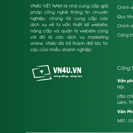
VN4U VIỆT NAM là nhà cung cấp giải
Chính s
pháp công nghệ thông tin chuyên
Quy trì
nghiệp, chúng tôi cung cấp các
dịch vụ về tư vấn thiết kế website,
Chính 
nâng cấp và quản trị website cùng
Cộng tá
với đó là các dịch vụ marketing
online. VN4U đã trở thành đối tác tin
cậy của nhiều doanh nghiệp
Công T
Văn ph
Nội.
(địa ch
Liêm, T
Văn Phò
MST : 0