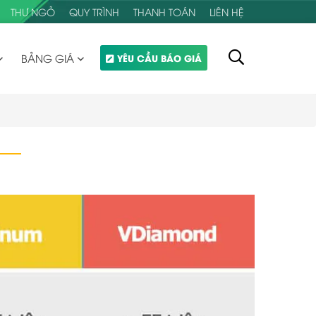
THƯ NGỎ
QUY TRÌNH
THANH TOÁN
LIÊN HỆ
BẢNG GIÁ
YÊU CẦU BÁO GIÁ