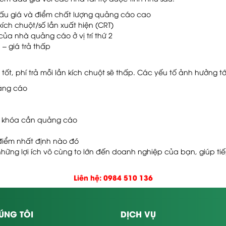
 đấu giá và điểm chất lượng quảng cáo cao
ích chuột/số lần xuất hiện (CRT)
 của nhà quảng cáo ở vị trí thứ 2
– giá trả thấp
ốt, phí trả mỗi lần kích chuột sẽ thấp. Các yếu tố ảnh hưởng tớ
uảng cáo
ừ khóa cần quảng cáo
 điểm nhất định nào đó
những lợi ích vô cùng to lớn đến doanh nghiệp của bạn, giúp 
Liên hệ: 0984 510 136
ÚNG TÔI
DỊCH VỤ