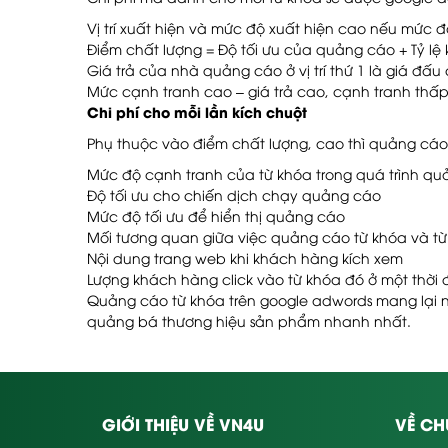
Vị trí xuất hiện và mức độ xuất hiện cao nếu mức
Điểm chất lượng = Độ tối ưu của quảng cáo + Tỷ lệ k
Giá trả của nhà quảng cáo ở vị trí thứ 1 là giá đấu
Mức cạnh tranh cao – giá trả cao, cạnh tranh thấp 
Chi phí cho mỗi lần kích chuột
Phụ thuộc vào điểm chất lượng, cao thì quảng cáo t
Mức độ cạnh tranh của từ khóa trong quá trình q
Độ tối ưu cho chiến dịch chạy quảng cáo
Mức độ tối ưu để hiển thị quảng cáo
Mối tương quan giữa việc quảng cáo từ khóa và t
Nội dung trang web khi khách hàng kích xem
Lượng khách hàng click vào từ khóa đó ở một thời
Quảng cáo từ khóa trên google adwords mang lại 
quảng bá thương hiệu sản phẩm nhanh nhất.
GIỚI THIỆU VỀ VN4U
VỀ CH