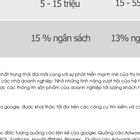
nhất trong thời đại mới cùng với sự phát triển mạnh mẽ của thị
ới các nhà doanh nghiệp. Nhờ những tính năng vượt trội của hệ
ược các thông itn sản phẩm của doanh nghiệp tới lượng khách 
o google, được khai thác tối đa trên các công cụ tìm kiếm và 
 đôic tượng quảng cáo liên kế của google. Quảng cáo Adwords 
 AOL, EarthLink, HowStuffWorks, Blogger…Quảng cáo Adwords giú