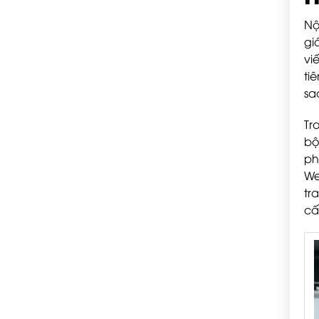
Nộ
gi
vi
ti
sa
Tr
bộ
ph
We
tr
cấ