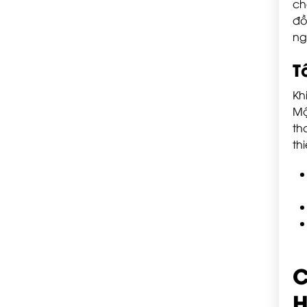
ch
đồ
ng
T
Kh
Mộ
th
th
C