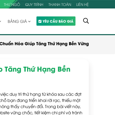
THƯ NGỎ
QUY TRÌNH
THANH TOÁN
LIÊN HỆ
BẢNG GIÁ
YÊU CẦU BÁO GIÁ
 Chuẩn Hóa Giúp Tăng Thứ Hạng Bền Vững
p Tăng Thứ Hạng Bền
 việc duy trì thứ hạng từ khóa sau các đợt
ỗ bạn đang triển khai rời rạc, thiếu một
ông thấy chuyển đổi. Trong bài viết này,
bsite vững chắc, tiết kiệm chi phí và tránh