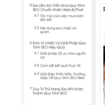
Sai Lầm Khi Triển Khai Quy Trình
SEO Chuẩn Khiến Web Bị Phạt
Tác hại của việc mua bán
liên kết
Nội dung sao chép và
spam
Đơn Vị VN4U Và Giải Pháp Quy
Trình SEO Hiệu Quả
Giải pháp tối ưu hóa nguồn
lực
Cam kết kết quả thực tế
Giải Đáp Thắc Mắc Thường
Gặp Về Quy Trình SEO Web
Duy Trì Thứ Hạng Sau Khi Hoàn
Thành Quy Trình SEO