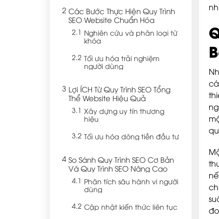
nh
Các Bước Thực Hiện Quy Trình
SEO Website Chuẩn Hóa
Q
Nghiên cứu và phân loại từ
khóa
B
Tối ưu hóa trải nghiệm
người dùng
Nh
cá
Lợi ÍCH Từ Quy Trình SEO Tổng
th
Thể Website Hiệu Quả
ng
Xây dựng uy tín thương
mộ
hiệu
qu
Tối ưu hóa dòng tiền đầu tư
Mộ
So Sánh Quy Trình SEO Cơ Bản
th
Và Quy Trình SEO Nâng Cao
nế
Phân tích sâu hành vi người
ch
dùng
su
Cập nhật kiến thức liên tục
đo