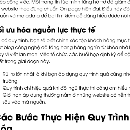
éo công việc. Một trang tin tức mình từng hỗ trợ đã giảm đá
 website theo đúng chuẩn On-page hiện đại. Điều này đòi 
uồn và metadata để bot tìm kiếm dễ dàng hiểu được nội
ối ưu hóa nguồn lực thực tế
i có quy trình, bạn sẽ biết chính xác tệp khách hàng mục t
t blog công nghệ đã tăng hạng hàng nghìn từ khóa nhờ
ay vì viết lan man. Việc tổ chức các buổi họp định kỳ để c
iết trong giai đoạn này.
Rủi ro lớn nhất là khi bạn áp dụng quy trình quá cứng n
trường.
Quy trình chỉ hiệu quả khi đội ngũ thực thi có sự am hiểu
Giới hạn áp dụng thường nằm ở những website có nền t
sâu vào mã nguồn.
ác Bước Thực Hiện Quy Trìn
Hóa