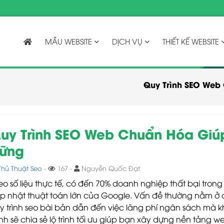
MẪU WEBSITE
DỊCH VỤ
THIẾT KẾ WEBSITE
Quy Trình SEO Web
uy Trình SEO Web Chuẩn Hóa Giú
ững
Thủ Thuật Seo
-
167 -
Nguyễn Quốc Đạt
eo số liệu thực tế, có đến 70% doanh nghiệp thất bại trong
p nhật thuật toán lớn của Google. Vấn đề thường nằm ở ch
y trình seo bài bản dẫn đến việc lãng phí ngân sách mà kh
nh sẽ chia sẻ lộ trình tối ưu giúp bạn xây dựng nền tảng we