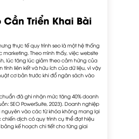
 Cần Triển Khai Bài
nhưng thực tế quy trình seo là một hệ thống
 marketing. Theo mình thấy, việc website
nh, lúc tăng lúc giảm theo cảm hứng của
tính liên kết và hữu ích của dữ liệu, vì vậy
thuật cơ bản trước khi đổ ngân sách vào
nh chuẩn đã ghi nhận mức tăng 40% doanh
guồn: SEO PowerSuite, 2023). Doanh nghiệp
ài nguyên vào các từ khóa không mang lại
chiến dịch có quy trình cụ thể đạt hiệu
 bảng kế hoạch chi tiết cho từng giai