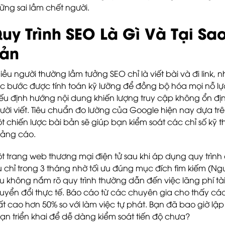
ững sai lầm chết người.
uy Trình SEO Là Gì Và Tại Sao
ản
iều người thường lầm tưởng SEO chỉ là viết bài và đi link, 
c bước được tính toán kỹ lưỡng để đồng bộ hóa mọi nỗ lực
iếu định hướng nội dung khiến lượng truy cập không ổn đị
ười viết. Tiêu chuẩn đo lường của Google hiện nay dựa trên 
t chiến lược bài bản sẽ giúp bạn kiểm soát các chỉ số kỹ 
ảng cáo.
t trang web thương mại điện tử sau khi áp dụng quy trì
u chỉ trong 3 tháng nhờ tối ưu đúng mục đích tìm kiếm (N
u không nắm rõ quy trình thường dẫn đến việc lãng phí t
uyển đổi thực tế. Báo cáo từ các chuyên gia cho thấy các 
ất cao hơn 50% so với làm việc tự phát. Bạn đã bao giờ lập
ạn triển khai để dễ dàng kiểm soát tiến độ chưa?