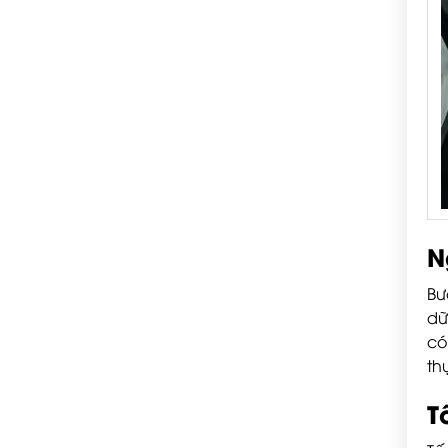
N
Bư
dữ
có
th
T