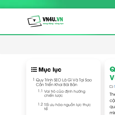
Q
Mục lục
V
Quy Trình SEO Là Gì Và Tại Sao
Cần Triển Khai Bài Bản
Vai trò của định hướng
Th
chiến lược
cậ
Tối ưu hóa nguồn lực thực
qu
tế
mì