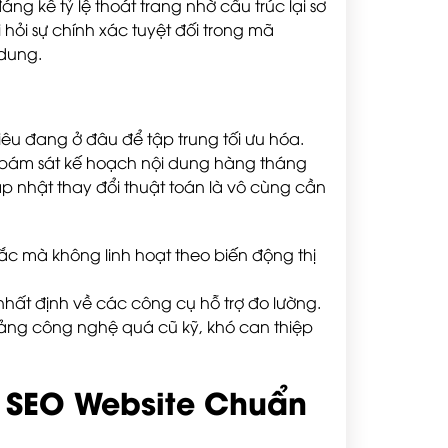
ng kể tỷ lệ thoát trang nhờ cấu trúc lại sơ
hỏi sự chính xác tuyệt đối trong mã
 dung.
iêu đang ở đâu để tập trung tối ưu hóa.
 bám sát kế hoạch nội dung hàng tháng
ập nhật thay đổi thuật toán là vô cùng cần
hắc mà không linh hoạt theo biến động thị
 nhất định về các công cụ hỗ trợ đo lường.
ảng công nghệ quá cũ kỹ, khó can thiệp
h SEO Website Chuẩn