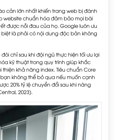
o cản lớn nhất khiến trang web bị đánh
seo website chuẩn hóa đảm bảo mọi bài
yết được nỗi đau của họ. Google luôn ưu
c biệt là phải có nội dung độc bản không
ôi chỉ sau khi đội ngũ thực hiện tối ưu lại
hóa kỹ thuật trong quy trình giúp khắc
i thiện khả năng index. Tiêu chuẩn Core
mà bạn không thể bỏ qua nếu muốn cạnh
 được 20% tỷ lệ chuyển đổi sau khi nâng
entral, 2023).