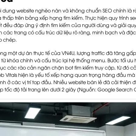
i dung website nghèo nàn và không chuẩn SEO chính là rà
á thấp trên bảng xếp hạng tìm kiếm. Thực hiện quy trình 
ết đều đáp ứng ý định tìm kiếm của người dùng và giải qu
ên các trang có cấu trúc dữ liệu rõ ràng, minh bạch và đặ
o chép.
ong một dự án thực tế của VN4U, lượng traffic đã tăng gấp đ
 từ khóa chính và cấu trúc lại hệ thống menu. Bước tối ưu 
ục các rào cản ngăn chặn bot tìm kiếm truy cập, từ đó cả
b Vitals hiện là yếu tố xếp hạng quan trọng hàng đầu 
anh ở các vị trí top đầu. Nhiều website bán lẻ đã cải thiện
p tốc độ tải trang lên dưới 2 giây (Nguồn: Google Search C