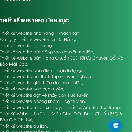
THIẾT KẾ WEB THEO LĨNH VỰC
Thiết kế website nhà hàng – khách sạn
,
Công ty thiết kế website tại Đà Nẵng
,
Thiết kế website tại hà nội
,
Thiết kế website bất động sản chuyên nghiệp
,
Thiết Kế Website Bán Hàng Chuẩn SEO Tối Ưu Chuyển Đổi Và
Bảo Mật Cao
,
Thiết kế website bán điện thoại di động
,
Thiết kế website nội thất đẹp chuyên nghiệp
,
Thiết kế website giới thiệu doanh nghiệp
,
Thiết kế website học trực tuyến
,
Thiết kế website đặt vé máy bay trực tuyến
,
Thiết kế website phòng khám – bệnh viện
,
Thiết kế website ô tô – xe máy
,
Thiết kế Website Thời Trang
,
Thiết Kế Website Tin Tức – Mẫu Giao Diện Đẹp, Chuẩn SEO &
Báo Giá Chi Tiết
,
Thiết kế website du lịch
,
Thiết kế website thẩm mỹ viện – spa làm đẹp
,