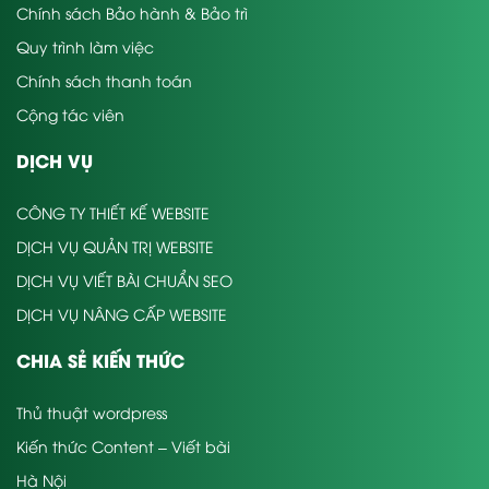
Chính sách Bảo hành & Bảo trì
Quy trình làm việc
Chính sách thanh toán
Cộng tác viên
DỊCH VỤ
CÔNG TY THIẾT KẾ WEBSITE
DỊCH VỤ QUẢN TRỊ WEBSITE
DỊCH VỤ VIẾT BÀI CHUẨN SEO
DỊCH VỤ NÂNG CẤP WEBSITE
CHIA SẺ KIẾN THỨC
Thủ thuật wordpress
Kiến thức Content – Viết bài
Hà Nội