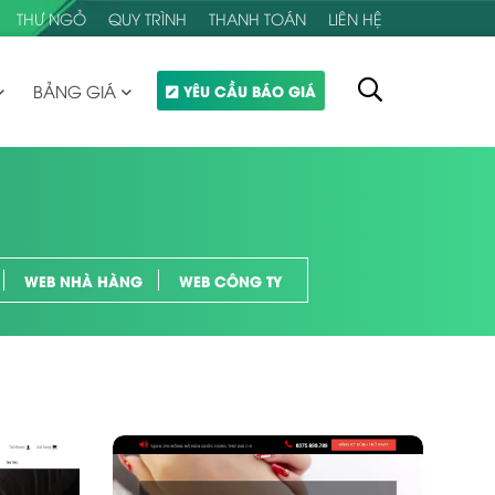
THƯ NGỎ
QUY TRÌNH
THANH TOÁN
LIÊN HỆ
BẢNG GIÁ
YÊU CẦU BÁO GIÁ
WEB NHÀ HÀNG
WEB CÔNG TY