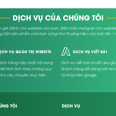
DỊCH VỤ CỦA CHÚNG TÔI
 gói dành cho website của bạn. Đảm bảo mang lại cho website củ
 tầm sản phẩm của bạn cũng như thương hiệu của bạn lên 1 vị 
ỊCH VỤ QUẢN TRỊ WEBSITE
DỊCH VỤ VIẾT BÀI
ách hàng cập nhật nội dung
Dịch vụ viết bài chuẩn seo gi
t kế hình ảnh theo những quy
khách hàng dễ dàng hơn khi 
cho các chuyên mục trên
từ khóa trên google
.
ÚNG TÔI
DỊCH VỤ