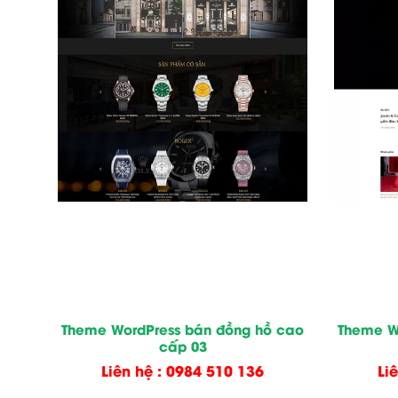
Theme WordPress bán đồng hồ cao
Theme W
cấp 03
Liên hệ : 0984 510 136
Li