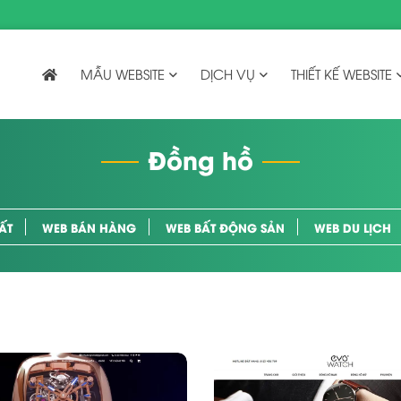
MẪU WEBSITE
DỊCH VỤ
THIẾT KẾ WEBSITE
Đồng hồ
ẤT
WEB BÁN HÀNG
WEB BẤT ĐỘNG SẢN
WEB DU LỊCH