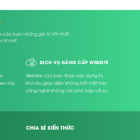
a bạn những giá trị tốt nhất,
trí mới
DỊCH VỤ NÂNG CẤP WEBSITE
úp
Website của bạn được xây dựng từ
seo top
khá lâu,giao diện không bắt mắt hay
công nghệ không còn phù hợp với xu
thế phát triển hiện nay ...
CHIA SẺ KIẾN THỨC