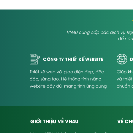
VN4U cung cấp các dịch vụ trọn
để nâng
CÔNG TY THIẾT KẾ WEBSITE
D
Thiết kế web với giao diện đẹp, độc
Giúp kh
đáo, sáng tạo. Hệ thống tính năng
và thiế
website đầy đủ, mang tính ứng dụng
chuẩn 
cao và phù hợp với từng doanh
Website
nghiệp.
GIỚI THIỆU VỀ VN4U
VỀ CH