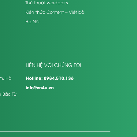
Thủ thuật wordpress
Kiến thức Content – Viết bài
Hà Nội
LIÊN HỆ VỚI CHÚNG TÔI
Hotline: 0984.510.136
êm, Hà
info@vn4u.vn
n Bắc Từ