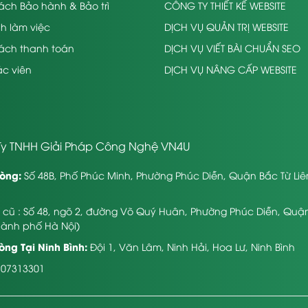
ách Bảo hành & Bảo trì
CÔNG TY THIẾT KẾ WEBSITE
nh làm việc
DỊCH VỤ QUẢN TRỊ WEBSITE
sách thanh toán
DỊCH VỤ VIẾT BÀI CHUẨN SEO
c viên
DỊCH VỤ NÂNG CẤP WEBSITE
y TNHH Giải Pháp Công Nghệ VN4U
òng:
Số 48B, Phố Phúc Minh, Phường Phúc Diễn, Quận Bắc Từ Li
ỉ cũ : Số 48, ngõ 2, đường Võ Quý Huân, Phường Phúc Diễn, Quậ
hành phố Hà Nội)
ng Tại Ninh Bình:
Đội 1, Văn Lâm, Ninh Hải, Hoa Lư, Ninh Bình
107313301