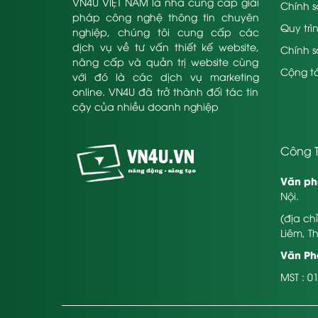
VN4U VIỆT NAM là nhà cung cấp giải
Chính s
pháp công nghệ thông tin chuyên
Quy trì
nghiệp, chúng tôi cung cấp các
dịch vụ về tư vấn thiết kế website,
Chính 
nâng cấp và quản trị website cùng
Cộng tá
với đó là các dịch vụ marketing
online. VN4U đã trở thành đối tác tin
cậy của nhiều doanh nghiệp
Công T
Văn ph
Nội.
(địa ch
Liêm, T
Văn Phò
MST : 0