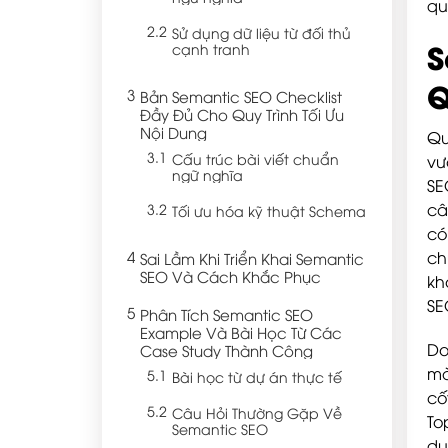
qu
Sử dụng dữ liệu từ đối thủ
S
cạnh tranh
Q
Bản Semantic SEO Checklist
Đầy Đủ Cho Quy Trình Tối Ưu
Nội Dung
Qu
Cấu trúc bài viết chuẩn
vư
ngữ nghĩa
SE
câ
Tối ưu hóa kỹ thuật Schema
có
ch
Sai Lầm Khi Triển Khai Semantic
SEO Và Cách Khắc Phục
kh
SE
Phân Tích Semantic SEO
Example Và Bài Học Từ Các
Do
Case Study Thành Công
mà
Bài học từ dự án thực tế
cố
Câu Hỏi Thường Gặp Về
To
Semantic SEO
dụ