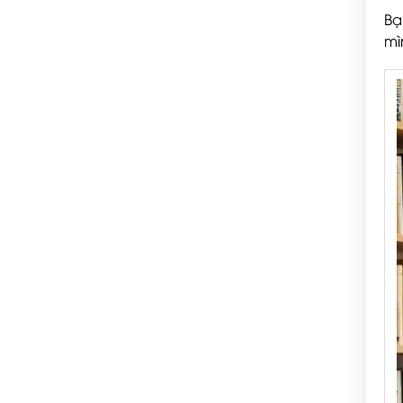
Bạ
mì