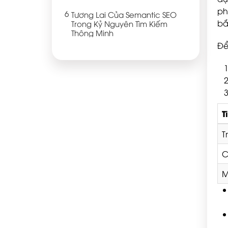
ph
Tương Lai Của Semantic SEO
bắ
Trong Kỷ Nguyên Tìm Kiếm
Thông Minh
Để
T
T
C
M