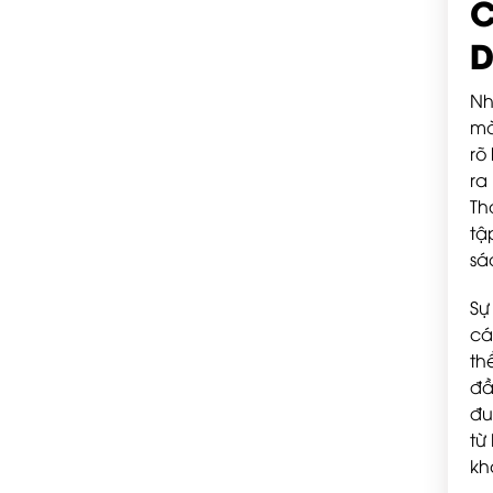
C
D
Nh
mà
rõ
ra
Th
tậ
sá
Sự
cá
th
đầ
đu
từ
kh