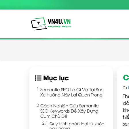
C
Mục lục
Semantic SEO Là Gì Và Tại Sao
Xu Hướng Này Lại Quan Trọng
Th
dầ
Cách Nghiên Cứu Semantic
kh
SEO Keywords Để Xây Dựng
Cụm Chủ Đề
hi
se
Quy trình phân loại từ khóa
ngữ nghĩa