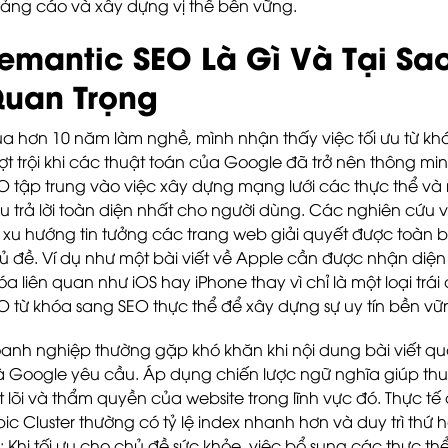
ảng cáo và xây dựng vị thế bền vững.
emantic SEO Là Gì Và Tại Sa
uan Trọng
a hơn 10 năm làm nghề, mình nhận thấy việc tối ưu từ kh
ợt trội khi các thuật toán của Google đã trở nên thông mi
O tập trung vào việc xây dựng mạng lưới các thực thể v
u trả lời toàn diện nhất cho người dùng. Các nghiên cứu 
 xu hướng tin tưởng các trang web giải quyết được toàn b
ủ đề. Ví dụ như một bài viết về Apple cần được nhận diệ
óa liên quan như iOS hay iPhone thay vì chỉ là một loại trá
O từ khóa sang SEO thực thể để xây dựng sự uy tín bền vữn
anh nghiệp thường gặp khó khăn khi nội dung bài viết q
 Google yêu cầu. Áp dụng chiến lược ngữ nghĩa giúp th
t lõi và thẩm quyền của website trong lĩnh vực đó. Thực t
pic Cluster thường có tỷ lệ index nhanh hơn và duy trì thứ
: Khi tối ưu cho chủ đề sức khỏe, việc bổ sung các thực t