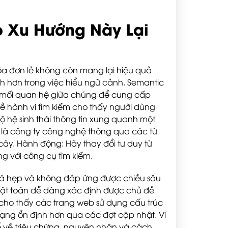
o Xu Hướng Này Lại
óa đơn lẻ không còn mang lại hiệu quả
nh hơn trong việc hiểu ngữ cảnh. Semantic
à mối quan hệ giữa chúng để cung cấp
về hành vi tìm kiếm cho thấy người dùng
ộ hệ sinh thái thông tin xung quanh một
n là công ty công nghệ thông qua các từ
i cây. Hành động: Hãy thay đổi tư duy từ
g với công cụ tìm kiếm.
uá hẹp và không đáp ứng được chiều sâu
uật toán dễ dàng xác định được chủ đề
ế cho thấy các trang web sử dụng cấu trúc
 hạng ổn định hơn qua các đợt cập nhật. Ví
hể về triệu chứng, nguyên nhân và cách