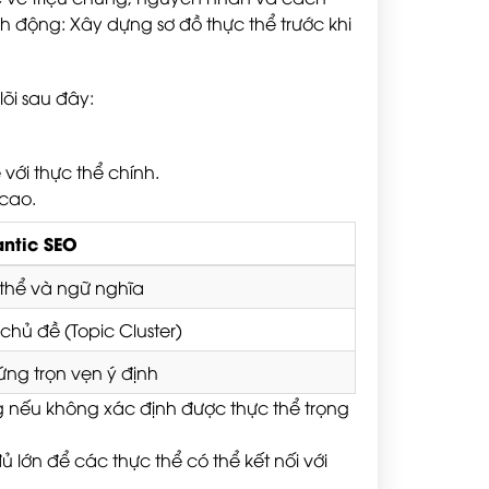
h động: Xây dựng sơ đồ thực thể trước khi
lõi sau đây:
 với thực thể chính.
 cao.
ntic SEO
thể và ngữ nghĩa
hủ đề (Topic Cluster)
ng trọn vẹn ý định
oãng nếu không xác định được thực thể trọng
 lớn để các thực thể có thể kết nối với