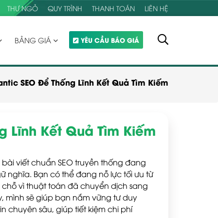
THƯ NGỎ
QUY TRÌNH
THANH TOÁN
LIÊN HỆ
BẢNG GIÁ
YÊU CẦU BÁO GIÁ
ntic SEO Để Thống Lĩnh Kết Quả Tìm Kiếm
g Lĩnh Kết Quả Tìm Kiếm
 bài viết chuẩn SEO truyền thống đang
ữ nghĩa. Bạn có thể đang nỗ lực tối ưu từ
hỗ vì thuật toán đã chuyển dịch sang
này, mình sẽ giúp bạn nắm vững tư duy
n chuyên sâu, giúp tiết kiệm chi phí