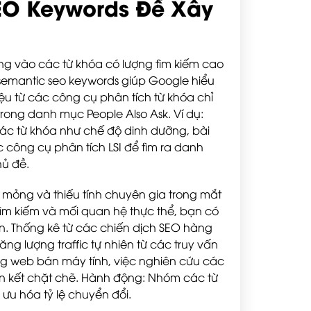
EO Keywords Để Xây
ung vào các từ khóa có lượng tìm kiếm cao
 semantic seo keywords giúp Google hiểu
iệu từ các công cụ phân tích từ khóa chỉ
rong danh mục People Also Ask. Ví dụ:
 các từ khóa như chế độ dinh dưỡng, bài
công cụ phân tích LSI để tìm ra danh
hủ đề.
n mỏng và thiếu tính chuyên gia trong mắt
tìm kiếm và mối quan hệ thực thể, bạn có
lớn. Thống kê từ các chiến dịch SEO hàng
g lượng traffic tự nhiên từ các truy vấn
rang web bán máy tính, việc nghiên cứu các
liên kết chặt chẽ. Hành động: Nhóm các từ
 ưu hóa tỷ lệ chuyển đổi.