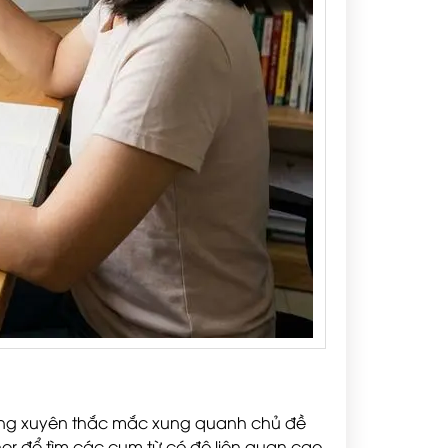
hường xuyên thắc mắc xung quanh chủ đề
er để tìm các cụm từ có độ liên quan cao