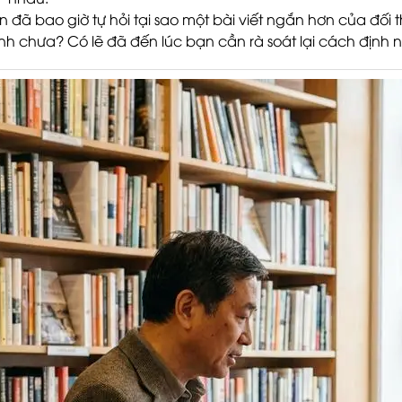
n đã bao giờ tự hỏi tại sao một bài viết ngắn hơn của đối 
nh chưa? Có lẽ đã đến lúc bạn cần rà soát lại cách định n