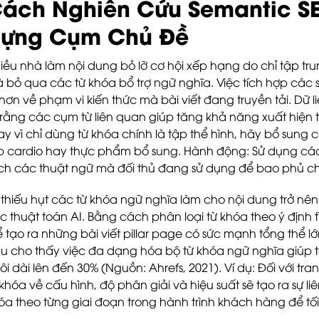
ách Nghiên Cứu Semantic S
ựng Cụm Chủ Đề
iều nhà làm nội dung bỏ lỡ cơ hội xếp hạng do chỉ tập tr
 bỏ qua các từ khóa bổ trợ ngữ nghĩa. Việc tích hợp các
 hơn về phạm vi kiến thức mà bài viết đang truyền tải. Dữ l
 rằng các cụm từ liên quan giúp tăng khả năng xuất hiện t
ay vì chỉ dùng từ khóa chính là tập thể hình, hãy bổ sung
p cardio hay thực phẩm bổ sung. Hành động: Sử dụng các 
ch các thuật ngữ mà đối thủ đang sử dụng để bao phủ c
 thiếu hụt các từ khóa ngữ nghĩa làm cho nội dung trở nê
c thuật toán AI. Bằng cách phân loại từ khóa theo ý định 
ể tạo ra những bài viết pillar page có sức mạnh tổng thể 
u cho thấy việc đa dạng hóa bộ từ khóa ngữ nghĩa giúp tăn
ôi dài lên đến 30% (Nguồn: Ahrefs, 2021). Ví dụ: Đối với t
 khóa về cấu hình, độ phân giải và hiệu suất sẽ tạo ra sự 
óa theo từng giai đoạn trong hành trình khách hàng để tối