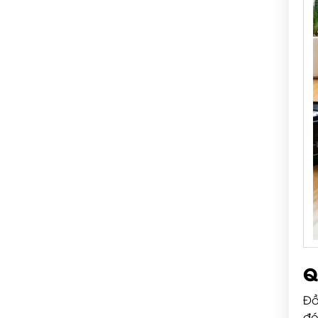
Q
Đầ
đó