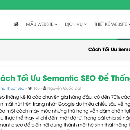
MẪU WEBSITE
DỊCH VỤ
THIẾT KẾ WEBSITE
Cách Tối Ưu Sema
ách Tối Ưu Semantic SEO Để Thốn
Thủ Thuật Seo
-
165 -
Nguyễn Quốc Đạt
eo thống kê từ các chuyên gia hàng đầu, có đến 70% các
n mất hút trên trang nhất Google do thiếu chiều sâu về ng
óa một cách máy móc nhưng thứ hạng vẫn dậm chân tại c
ểu thực thể thay vì chỉ đếm mật độ từ. Trong bài chia sẻ 
mantic seo để biến nội dung thành một hệ sinh thái thông ti