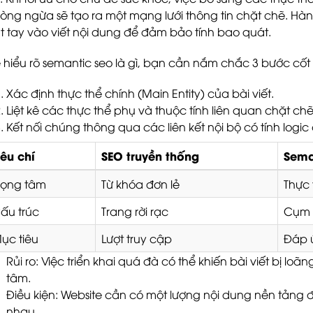
òng ngừa sẽ tạo ra một mạng lưới thông tin chặt chẽ. Hàn
t tay vào viết nội dung để đảm bảo tính bao quát.
 hiểu rõ semantic seo là gì, bạn cần nắm chắc 3 bước cốt 
Xác định thực thể chính (Main Entity) của bài viết.
Liệt kê các thực thể phụ và thuộc tính liên quan chặt chẽ
Kết nối chúng thông qua các liên kết nội bộ có tính logic
iêu chí
SEO truyền thống
Sema
rọng tâm
Từ khóa đơn lẻ
Thực 
ấu trúc
Trang rời rạc
Cụm c
ục tiêu
Lượt truy cập
Đáp ứ
Rủi ro: Việc triển khai quá đà có thể khiến bài viết bị l
tâm.
Điều kiện: Website cần có một lượng nội dung nền tảng đủ
nhau.