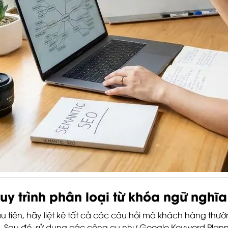
uy trình phân loại từ khóa ngữ nghĩa
u tiên, hãy liệt kê tất cả các câu hỏi mà khách hàng t
. Sau đó, sử dụng các công cụ như Google Keyword Plann