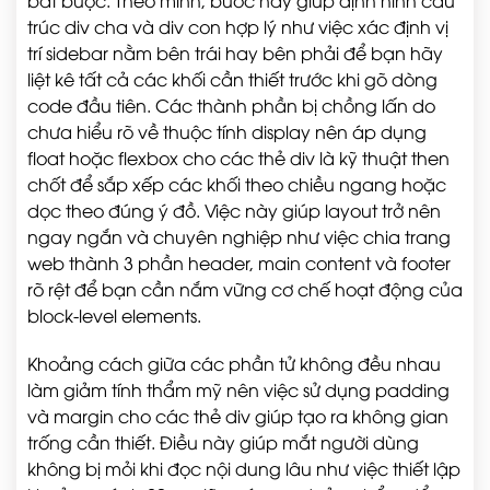
bắt buộc. Theo mình, bước này giúp định hình cấu
trúc div cha và div con hợp lý như việc xác định vị
trí sidebar nằm bên trái hay bên phải để bạn hãy
liệt kê tất cả các khối cần thiết trước khi gõ dòng
code đầu tiên. Các thành phần bị chồng lấn do
chưa hiểu rõ về thuộc tính display nên áp dụng
float hoặc flexbox cho các thẻ div là kỹ thuật then
chốt để sắp xếp các khối theo chiều ngang hoặc
dọc theo đúng ý đồ. Việc này giúp layout trở nên
ngay ngắn và chuyên nghiệp như việc chia trang
web thành 3 phần header, main content và footer
rõ rệt để bạn cần nắm vững cơ chế hoạt động của
block-level elements.
Khoảng cách giữa các phần tử không đều nhau
làm giảm tính thẩm mỹ nên việc sử dụng padding
và margin cho các thẻ div giúp tạo ra không gian
trống cần thiết. Điều này giúp mắt người dùng
không bị mỏi khi đọc nội dung lâu như việc thiết lập