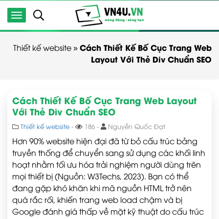
Cách Thiết Kế Bố Cục Trang Web
Thiết kế website
»
Layout Với Thẻ Div Chuẩn SEO
Cách Thiết Kế Bố Cục Trang Web Layout
Với Thẻ Div Chuẩn SEO
Thiết kế website
-
186 -
Nguyễn Quốc Đạt
Hơn 90% website hiện đại đã từ bỏ cấu trúc bảng
truyền thống để chuyển sang sử dụng các khối linh
hoạt nhằm tối ưu hóa trải nghiệm người dùng trên
mọi thiết bị (Nguồn: W3Techs, 2023). Bạn có thể
đang gặp khó khăn khi mã nguồn HTML trở nên
quá rắc rối, khiến trang web load chậm và bị
Google đánh giá thấp về mặt kỹ thuật do cấu trúc