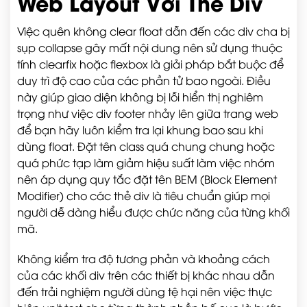
Web Layout Với Thẻ Div
Việc quên không clear float dẫn đến các div cha bị
sụp collapse gây mất nội dung nên sử dụng thuộc
tính clearfix hoặc flexbox là giải pháp bắt buộc để
duy trì độ cao của các phần tử bao ngoài. Điều
này giúp giao diện không bị lỗi hiển thị nghiêm
trọng như việc div footer nhảy lên giữa trang web
để bạn hãy luôn kiểm tra lại khung bao sau khi
dùng float. Đặt tên class quá chung chung hoặc
quá phức tạp làm giảm hiệu suất làm việc nhóm
nên áp dụng quy tắc đặt tên BEM (Block Element
Modifier) cho các thẻ div là tiêu chuẩn giúp mọi
người dễ dàng hiểu được chức năng của từng khối
mã.
Không kiểm tra độ tương phản và khoảng cách
của các khối div trên các thiết bị khác nhau dẫn
đến trải nghiệm người dùng tệ hại nên việc thực