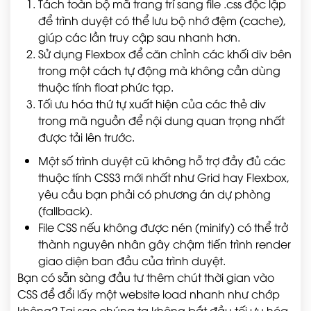
Tách toàn bộ mã trang trí sang file .css độc lập
để trình duyệt có thể lưu bộ nhớ đệm (cache),
giúp các lần truy cập sau nhanh hơn.
Sử dụng Flexbox để căn chỉnh các khối div bên
trong một cách tự động mà không cần dùng
thuộc tính float phức tạp.
Tối ưu hóa thứ tự xuất hiện của các thẻ div
trong mã nguồn để nội dung quan trọng nhất
được tải lên trước.
Một số trình duyệt cũ không hỗ trợ đầy đủ các
thuộc tính CSS3 mới nhất như Grid hay Flexbox,
yêu cầu bạn phải có phương án dự phòng
(fallback).
File CSS nếu không được nén (minify) có thể trở
thành nguyên nhân gây chậm tiến trình render
giao diện ban đầu của trình duyệt.
Bạn có sẵn sàng đầu tư thêm chút thời gian vào
CSS để đổi lấy một website load nhanh như chớp
không? Tại sao chúng ta không bắt đầu tối ưu hóa