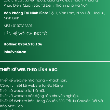
Phúc Diễn, Quận Bắc Từ Liêm, Thành phố Hà Nội)
Văn Phòng Tại Ninh Bình:
Đội 1, Văn Lâm, Ninh Hải, Hoa Lư,
Ninh Bình
MST : 0107313301
LIÊN HỆ VỚI CHÚNG TÔI
Hotline: 0984.510.136
info@vn4u.vn
THIẾT KẾ WEB THEO LĨNH VỰC
Thiết kế website nhà hàng – khách sạn
,
Công ty thiết kế website tại Đà Nẵng
,
Thiết kế website tại hà nội
,
Thiết kế website bất động sản chuyên nghiệp
,
Thiết Kế Website Bán Hàng Chuẩn SEO Tối Ưu Chuyển Đổi Và
Bảo Mật Cao
,