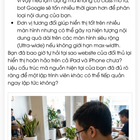
vì vậy nếu lạm dụng mà không có class mô tả,
bot Google sẽ tốn nhiều thời gian hơn để phân
loại nội dung của bạn.
Đơn vị tương đối giúp hiển thị tốt trên nhiều
màn hình nhưng có thể gây ra hiện tượng nội
dung quá dài trên các màn hình siêu rộng
(Ultra-wide) nếu không giới hạn max-width.
Bạn đã bao giờ tự hỏi tại sao website của đối thủ lại
hiển thị hoàn hảo trên cả iPad và iPhone chưa?
Liệu cấu trúc mã nguồn hiện tại của bạn đã đủ rõ
ràng để một lập trình viên khác có thể tiếp quản
ngay lập tức không?