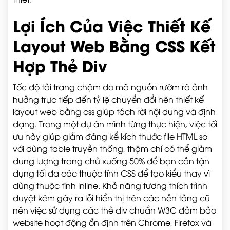
Lợi Ích Của Việc Thiết Kế
Layout Web Bằng CSS Kết
Hợp Thẻ Div
Tốc độ tải trang chậm do mã nguồn rườm rà ảnh
hưởng trực tiếp đến tỷ lệ chuyển đổi nên thiết kế
layout web bằng css giúp tách rời nội dung và định
dạng. Trong một dự án mình từng thực hiện, việc tối
ưu này giúp giảm đáng kể kích thước file HTML so
với dùng table truyền thống, thậm chí có thể giảm
dung lượng trang chủ xuống 50% để bạn cần tận
dụng tối đa các thuộc tính CSS để tạo kiểu thay vì
dùng thuộc tính inline. Khả năng tương thích trình
duyệt kém gây ra lỗi hiển thị trên các nền tảng cũ
nên việc sử dụng các thẻ div chuẩn W3C đảm bảo
website hoạt động ổn định trên Chrome, Firefox và