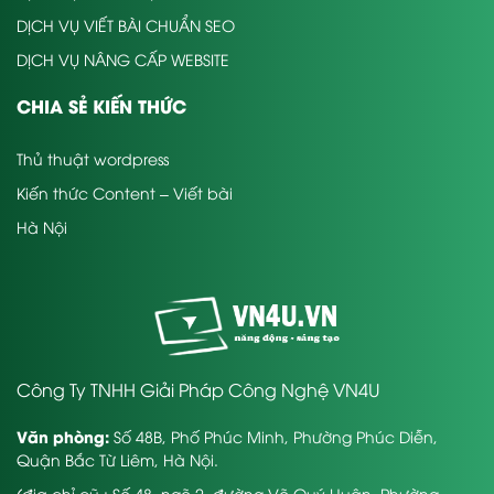
DỊCH VỤ VIẾT BÀI CHUẨN SEO
DỊCH VỤ NÂNG CẤP WEBSITE
CHIA SẺ KIẾN THỨC
Thủ thuật wordpress
Kiến thức Content – Viết bài
Hà Nội
Công Ty TNHH Giải Pháp Công Nghệ VN4U
Văn phòng:
Số 48B, Phố Phúc Minh, Phường Phúc Diễn,
Quận Bắc Từ Liêm, Hà Nội.
(địa chỉ cũ : Số 48, ngõ 2, đường Võ Quý Huân, Phường