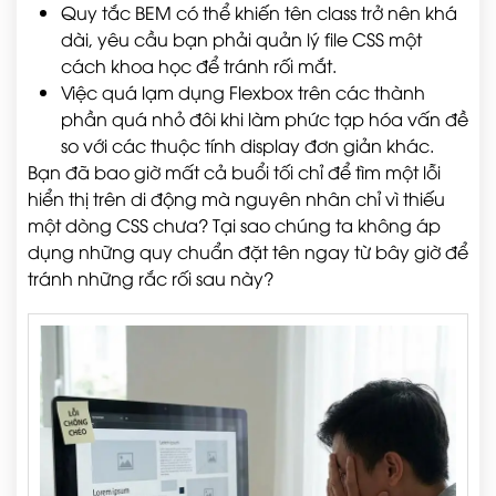
Quy tắc BEM có thể khiến tên class trở nên khá
dài, yêu cầu bạn phải quản lý file CSS một
cách khoa học để tránh rối mắt.
Việc quá lạm dụng Flexbox trên các thành
phần quá nhỏ đôi khi làm phức tạp hóa vấn đề
so với các thuộc tính display đơn giản khác.
Bạn đã bao giờ mất cả buổi tối chỉ để tìm một lỗi
hiển thị trên di động mà nguyên nhân chỉ vì thiếu
một dòng CSS chưa? Tại sao chúng ta không áp
dụng những quy chuẩn đặt tên ngay từ bây giờ để
tránh những rắc rối sau này?