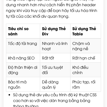
dung nhanh hơn như cách hiển thị phần header
ngay khi vừa truy cập để bạn hãy tối ưu hóa trình
tự tải của các khối div quan trọng.
Tiêu chí so
Sử dụng Thẻ
Sử dụng Thẻ
sánh
Div
Table
Tốc độ tải trang
Nhanh và linh
Chậm và
hoạt
nặng nề
Khả năng SEO
Rất tốt
Rất hạn chế
Độ thân thiện di
Tối ưu tuyệt
Khó điều
động
đối
chỉnh
Bảo trì mã
Dễ dàng
Phức tạp, rối
nguồn
quản lý
rắm
Sử dụng thẻ div yêu cầu trình độ kỹ thuật CSS
cao hơn so với việc dàn trang bằng bảng
thông thường.