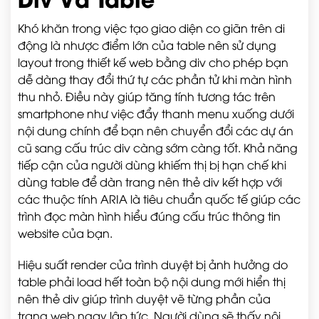
Khó khăn trong việc tạo giao diện co giãn trên di
động là nhược điểm lớn của table nên sử dụng
layout trong thiết kế web bằng div cho phép bạn
dễ dàng thay đổi thứ tự các phần tử khi màn hình
thu nhỏ. Điều này giúp tăng tính tương tác trên
smartphone như việc đẩy thanh menu xuống dưới
nội dung chính để bạn nên chuyển đổi các dự án
cũ sang cấu trúc div càng sớm càng tốt. Khả năng
tiếp cận của người dùng khiếm thị bị hạn chế khi
dùng table để dàn trang nên thẻ div kết hợp với
các thuộc tính ARIA là tiêu chuẩn quốc tế giúp các
trình đọc màn hình hiểu đúng cấu trúc thông tin
website của bạn.
Hiệu suất render của trình duyệt bị ảnh hưởng do
table phải load hết toàn bộ nội dung mới hiển thị
nên thẻ div giúp trình duyệt vẽ từng phần của
trang web ngay lập tức. Người dùng sẽ thấy nội