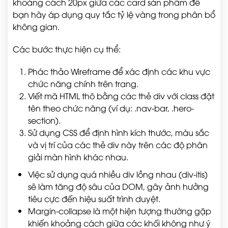
khoảng cách 20px giữa các card sản phẩm để
bạn hãy áp dụng quy tắc tỷ lệ vàng trong phân bổ
không gian.
Các bước thực hiện cụ thể:
Phác thảo Wireframe để xác định các khu vực
chức năng chính trên trang.
Viết mã HTML thô bằng các thẻ div với class đặt
tên theo chức năng (ví dụ: .nav-bar, .hero-
section).
Sử dụng CSS để định hình kích thước, màu sắc
và vị trí của các thẻ div này trên các độ phân
giải màn hình khác nhau.
Việc sử dụng quá nhiều div lồng nhau (div-itis)
sẽ làm tăng độ sâu của DOM, gây ảnh hưởng
tiêu cực đến hiệu suất trình duyệt.
Margin-collapse là một hiện tượng thường gặp
khiến khoảng cách giữa các khối không như ý