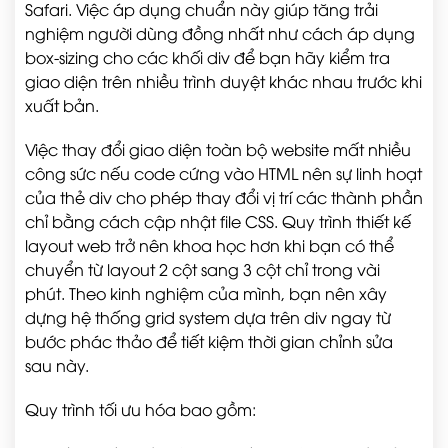
Safari. Việc áp dụng chuẩn này giúp tăng trải
nghiệm người dùng đồng nhất như cách áp dụng
box-sizing cho các khối div để bạn hãy kiểm tra
giao diện trên nhiều trình duyệt khác nhau trước khi
xuất bản.
Việc thay đổi giao diện toàn bộ website mất nhiều
công sức nếu code cứng vào HTML nên sự linh hoạt
của thẻ div cho phép thay đổi vị trí các thành phần
chỉ bằng cách cập nhật file CSS. Quy trình thiết kế
layout web trở nên khoa học hơn khi bạn có thể
chuyển từ layout 2 cột sang 3 cột chỉ trong vài
phút. Theo kinh nghiệm của mình, bạn nên xây
dựng hệ thống grid system dựa trên div ngay từ
bước phác thảo để tiết kiệm thời gian chỉnh sửa
sau này.
Quy trình tối ưu hóa bao gồm: