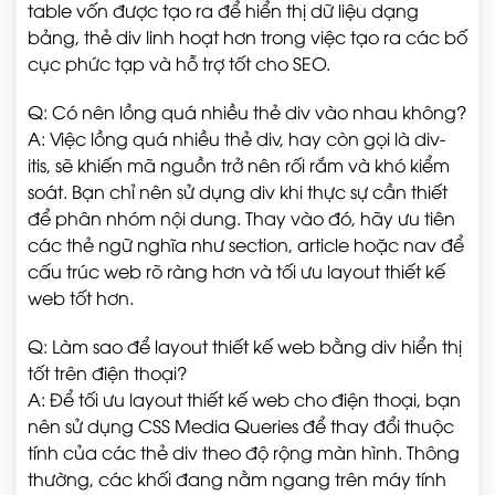
table vốn được tạo ra để hiển thị dữ liệu dạng
bảng, thẻ div linh hoạt hơn trong việc tạo ra các bố
cục phức tạp và hỗ trợ tốt cho SEO.
Q: Có nên lồng quá nhiều thẻ div vào nhau không?
A: Việc lồng quá nhiều thẻ div, hay còn gọi là div-
itis, sẽ khiến mã nguồn trở nên rối rắm và khó kiểm
soát. Bạn chỉ nên sử dụng div khi thực sự cần thiết
để phân nhóm nội dung. Thay vào đó, hãy ưu tiên
các thẻ ngữ nghĩa như section, article hoặc nav để
cấu trúc web rõ ràng hơn và tối ưu layout thiết kế
web tốt hơn.
Q: Làm sao để layout thiết kế web bằng div hiển thị
tốt trên điện thoại?
A: Để tối ưu layout thiết kế web cho điện thoại, bạn
nên sử dụng CSS Media Queries để thay đổi thuộc
tính của các thẻ div theo độ rộng màn hình. Thông
thường, các khối đang nằm ngang trên máy tính