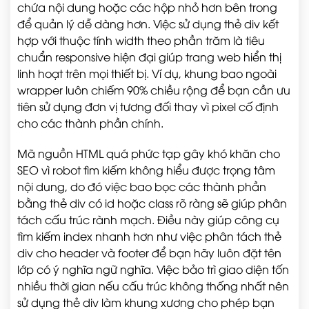
chứa nội dung hoặc các hộp nhỏ hơn bên trong
để quản lý dễ dàng hơn. Việc sử dụng thẻ div kết
hợp với thuộc tính width theo phần trăm là tiêu
chuẩn responsive hiện đại giúp trang web hiển thị
linh hoạt trên mọi thiết bị. Ví dụ, khung bao ngoài
wrapper luôn chiếm 90% chiều rộng để bạn cần ưu
tiên sử dụng đơn vị tương đối thay vì pixel cố định
cho các thành phần chính.
Mã nguồn HTML quá phức tạp gây khó khăn cho
SEO vì robot tìm kiếm không hiểu được trọng tâm
nội dung, do đó việc bao bọc các thành phần
bằng thẻ div có id hoặc class rõ ràng sẽ giúp phân
tách cấu trúc rành mạch. Điều này giúp công cụ
tìm kiếm index nhanh hơn như việc phân tách thẻ
div cho header và footer để bạn hãy luôn đặt tên
lớp có ý nghĩa ngữ nghĩa. Việc bảo trì giao diện tốn
nhiều thời gian nếu cấu trúc không thống nhất nên
sử dụng thẻ div làm khung xương cho phép bạn