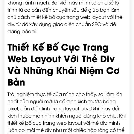
không rành mạch. Bài viết này mình sẽ chia sẻ lộ
trình từ cơ bản đến chuyên sâu để giúp bạn làm
chủ cách thiết kế bố cục trang web layout với thẻ
div, từ đó xây dựng giao diện chuẩn SEO và dễ
dàng bảo trì.
Thiết Kế Bố Cục Trang
Web Layout Với Thẻ Div
Và Những Khái Niệm Cơ
Bản
Trải nghiệm thực tế của mình cho thấy, sai lầm lớn
nhất của người mới là cố định kích thước bằng
pixel, dẫn đến tình trạng layout bị vỡ khi thay đổi
kích thước màn hình khiến người dùng khó chịu. Khi
thiết kế bố cục trang web layout với thẻ div, mình
luôn coi mỗi thẻ div như một chiếc hộp rỗng có thể