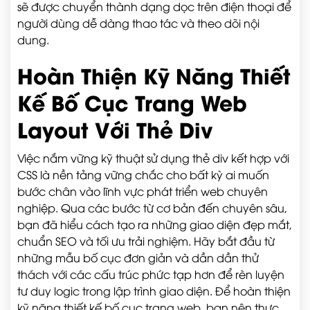
sẽ được chuyển thành dạng dọc trên điện thoại để
người dùng dễ dàng thao tác và theo dõi nội
dung.
Hoàn Thiện Kỹ Năng Thiết
Kế Bố Cục Trang Web
Layout Với Thẻ Div
Việc nắm vững kỹ thuật sử dụng thẻ div kết hợp với
CSS là nền tảng vững chắc cho bất kỳ ai muốn
bước chân vào lĩnh vực phát triển web chuyên
nghiệp. Qua các bước từ cơ bản đến chuyên sâu,
bạn đã hiểu cách tạo ra những giao diện đẹp mắt,
chuẩn SEO và tối ưu trải nghiệm. Hãy bắt đầu từ
những mẫu bố cục đơn giản và dần dần thử
thách với các cấu trúc phức tạp hơn để rèn luyện
tư duy logic trong lập trình giao diện. Để hoàn thiện
kỹ năng thiết kế bố cục trang web, bạn nên thực