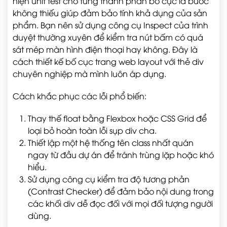
hiện unit test cho từng thành phần bố cục là bước
không thiếu giúp đảm bảo tính khả dụng của sản
phẩm. Bạn nên sử dụng công cụ Inspect của trình
duyệt thường xuyên để kiểm tra nút bấm có quá
sát mép màn hình điện thoại hay không. Đây là
cách thiết kế bố cục trang web layout với thẻ div
chuyên nghiệp mà mình luôn áp dụng.
Cách khắc phục các lỗi phổ biến:
Thay thế float bằng Flexbox hoặc CSS Grid để
loại bỏ hoàn toàn lỗi sụp div cha.
Thiết lập một hệ thống tên class nhất quán
ngay từ đầu dự án để tránh trùng lặp hoặc khó
hiểu.
Sử dụng công cụ kiểm tra độ tương phản
(Contrast Checker) để đảm bảo nội dung trong
các khối div dễ đọc đối với mọi đối tượng người
dùng.