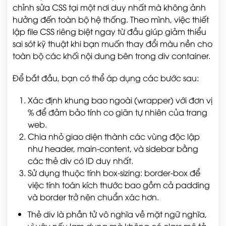
chỉnh sửa CSS tại một nơi duy nhất mà không ảnh
hưởng đến toàn bộ hệ thống. Theo mình, việc thiết
lập file CSS riêng biệt ngay từ đầu giúp giảm thiểu
sai sót kỹ thuật khi bạn muốn thay đổi màu nền cho
toàn bộ các khối nội dung bên trong div container.
Để bắt đầu, bạn có thể áp dụng các bước sau:
Xác định khung bao ngoài (wrapper) với đơn vị
% để đảm bảo tính co giãn tự nhiên của trang
web.
Chia nhỏ giao diện thành các vùng độc lập
như header, main-content, và sidebar bằng
các thẻ div có ID duy nhất.
Sử dụng thuộc tính box-sizing: border-box để
việc tính toán kích thước bao gồm cả padding
và border trở nên chuẩn xác hơn.
Thẻ div là phần tử vô nghĩa về mặt ngữ nghĩa,