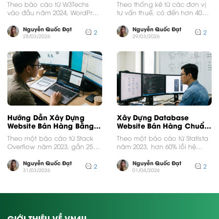
Theo báo cáo từ W3Techs
Theo thống kê từ các đơn vị
vào đầu năm 2024, WordPress
tư vấn thuế, có đến hơn 40%
hiện chiếm hơn 43% thị phần
kế toán doanh nghiệp...
website toàn...
Nguyễn Quốc Đạt
Nguyễn Quốc Đạt
2
2
28/03/2026
29/03/2026
Hướng Dẫn Xây Dựng
Xây Dựng Database
Website Bán Hàng Bằng
Website Bán Hàng Chuẩn
Asp Net Chi Tiết
Chỉnh Hiệu Quả
Theo một báo cáo từ Stack
Theo một báo cáo từ Statista
Overflow năm 2023, gần 25%
năm 2023, hơn 60% lỗi hệ
lập trình viên chuyên nghiệp
thống thương mại điện tử
vẫn tin...
nghiêm...
Nguyễn Quốc Đạt
Nguyễn Quốc Đạt
2
2
31/03/2026
01/04/2026
GIỚI THIỆU VỀ VN4U