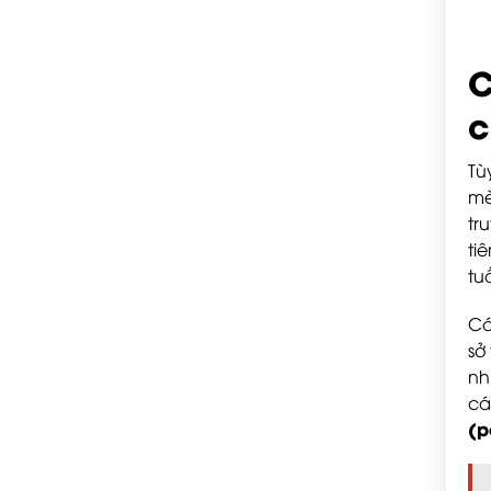
C
c
Tù
mè
tr
ti
tu
Cá
sở
nh
cá
(p