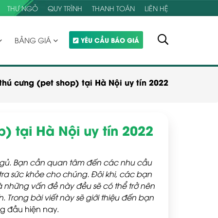
THƯ NGỎ
QUY TRÌNH
THANH TOÁN
LIÊN HỆ
BẢNG GIÁ
YÊU CẦU BÁO GIÁ
hú cưng (pet shop) tại Hà Nội uy tín 2022
) tại Hà Nội uy tín 2022
 ngủ. Bạn cần quan tâm đến các nhu cầu
ra sức khỏe cho chúng. Đôi khi, các bạn
những vấn đề này đều sẽ có thể trở nên
 Trong bài viết này sẽ giới thiệu đến bạn
ng đầu hiện nay.