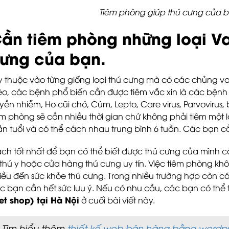
Tiêm phòng giúp thú cưng của 
ần tiêm phòng những loại Va
ưng của bạn.
y thuộc vào từng giống loại thú cưng mà có các chủng v
o, các bệnh phổ biến cần được tiêm vắc xin là các bệnh
uyền nhiễm, Ho cũi chó, Cúm, Lepto, Care virus, Parvovirus,
êm phòng sẽ cần nhiều thời gian chứ không phải tiêm một 
ần tuổi và có thể cách nhau trung bình 6 tuần. Các bạn cầ
ch tốt nhất để bạn có thể biết được thú cưng của mình c
 thú y hoặc cửa hàng thú cưng uy tín. Việc tiêm phòng k
iều đến sức khỏe thú cưng. Trong nhiều trường hợp còn c
c bạn cần hết sức lưu ý. Nếu có nhu cầu, các bạn có th
et shop) tại Hà Nội
ở cuối bài viết này.
Tìm hiểu thêm
thiết kế web bán hàng bằng wordpr