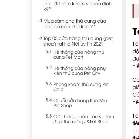
bạn đi thăm khám và spa định
kỳ?
Mua sắm cho thú cưng của
bạn có còn khó khăn?
T
Top 05 cửa hàng thú cưng (pet
shop) tại Hà Nội uy tín 2021
Ti
độ
Hệ thống cửa hàng thú
cưng Pet Mart
đư
hi
Hệ thống cửa hàng phụ
kiện thú cưng Pet City
Cá
Phòng khám thú cưng Pet
gi
Chip
Cỏ
Chuỗi cửa hàng Kún Miu
nê
Pet Shop
Ti
Cửa hàng chăm sóc và làm
đẹp thú cưng J&Pet Shop
ti
nh
th