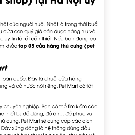
ất của người nuôi. Nhất là trong thời buổi
hư đứa con quý giá cần được nâng niu và
 uy tín là rất cần thiết. Nếu bạn đang có
top 05 cửa hàng thú cưng (pet
ham khảo
rt
ô toàn quốc. Đây là chuỗi cửa hàng
ng và cả nước nói riêng. Pet Mart có tất
y chuyên nghiệp. Bạn có thể tìm kiếm các
ác thiết bị, đồ dùng, đồ ăn… để phục vụ
hú cưng. Pet Mart sẽ cung cấp các dịch
. Đây xứng đáng là hệ thống đứng đầu