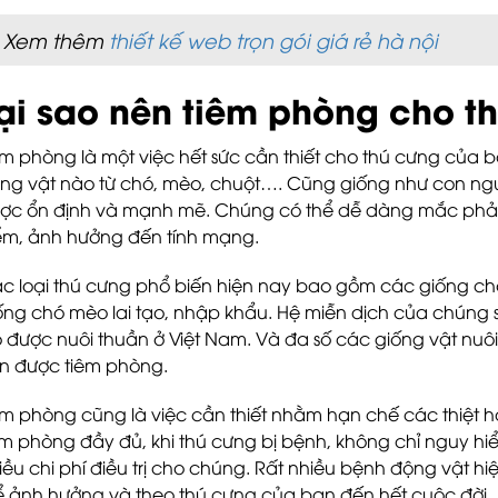
Xem thêm
thiết kế web trọn gói giá rẻ hà nội
ại sao nên tiêm phòng cho 
êm phòng là một việc hết sức cần thiết cho thú cưng của
ng vật nào từ chó, mèo, chuột…. Cũng giống như con ngư
ợc ổn định và mạnh mẽ. Chúng có thể dễ dàng mắc phải
ểm, ảnh hưởng đến tính mạng.
c loại thú cưng phổ biến hiện nay bao gồm các giống ch
ống chó mèo lai tạo, nhập khẩu. Hệ miễn dịch của chúng
 được nuôi thuần ở Việt Nam. Và đa số các giống vật nuôi, 
n được tiêm phòng.
êm phòng cũng là việc cần thiết nhằm hạn chế các thiệt h
êm phòng đầy đủ, khi thú cưng bị bệnh, không chỉ nguy h
iều chi phí điều trị cho chúng. Rất nhiều bệnh động vật hi
ể ảnh hưởng và theo thú cưng của bạn đến hết cuộc đời.