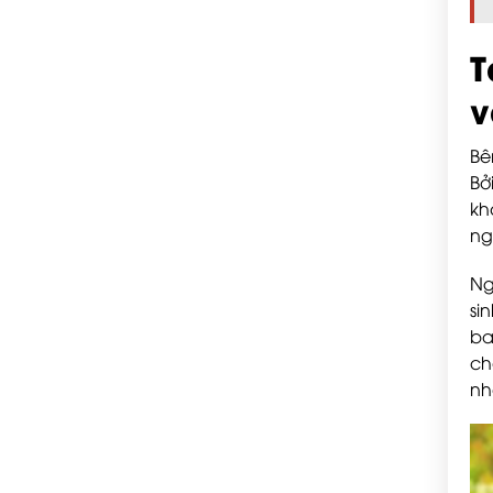
T
v
Bê
Bở
kh
ng
Ng
si
ba
ch
nh