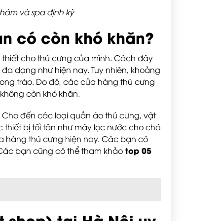
hám và spa định kỳ
ạn có còn khó khăn?
 thiết cho thú cưng của mình. Cách đây
đa dạng như hiện nay. Tuy nhiên, khoảng
phong trào. Do đó, các cửa hàng thú cưng
ẽ không còn khó khăn.
n… Cho đến các loại quần áo thú cưng, vật
 thiết bị tối tân như máy lọc nước cho chó
ửa hàng thú cưng hiện nay. Các bạn có
top 05
. Các bạn cũng có thể tham khảo
 shop) tại Hà Nội uy