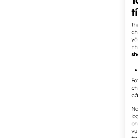
t
Th
ch
yê
nh
sh
Pe
ch
cả
Nơ
lo
ch
vụ