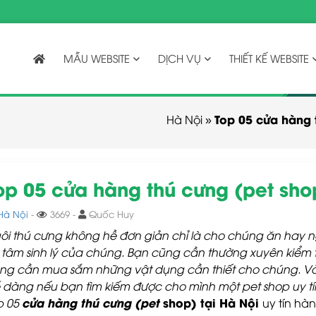
MẪU WEBSITE
DỊCH VỤ
THIẾT KẾ WEBSITE
Top 05 cửa hàng t
Hà Nội
»
op 05 cửa hàng thú cưng (pet shop
Hà Nội
-
3669 -
Quốc Huy
ôi thú cưng không hề đơn giản chỉ là cho chúng ăn hay
 tâm sinh lý của chúng. Bạn cũng cần thường xuyên kiểm t
ng cần mua sắm những vật dụng cần thiết cho chúng. Và 
 dàng nếu bạn tìm kiếm được cho mình một pet shop uy tín.
cửa hàng thú cưng (pet
shop) tại Hà Nội
p 05
uy tín hà