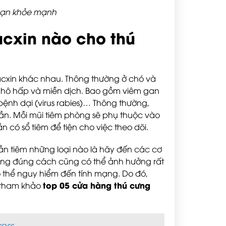
bạn khỏe mạnh
cxin nào cho thú
acxin khác nhau. Thông thường ở chó và
 hô hấp và miễn dịch. Bao gồm viêm gan
 bệnh dại (virus rabies)… Thông thường,
lần. Mỗi mũi tiêm phòng sẽ phụ thuộc vào
n có sổ tiêm để tiện cho việc theo dõi.
ần tiêm những loại nào là hãy đến các cơ
hông đúng cách cũng có thể ảnh hưởng rất
ó thể nguy hiểm đến tính mạng. Do đó,
top 05 cửa hàng thú cưng
ể tham khảo
ess