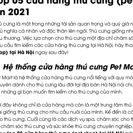
ín 2021
ú cưng là một trong những tài sản quan trọng và quý giá nh
ủ nghĩa cá nhân và độc thân lên ngôi. Thú cưng giống n
u thương. Việc lựa chọn cho thú cưng một địa chỉ chăm sóc
u cầu tìm kiếm các cửa hàng thú cưng tại Hà Nội, hãy t
op) tại Hà Nội
ngay sau đây!
Hệ thống cửa hàng thú cưng Pet Ma
t Mart là hệ thống cửa hàng thú cưng nổi tiếng với quy m
uyên dành cho thú cưng lâu đời tại địa bàn Hà Nội nói chu
 những gì bạn muốn tìm kiếm cho thú cưng của mình.
i đây không chỉ là cửa hàng mà còn là một trung tâm thú 
ại giống thú cưng cho nhu cầu nuôi của mình. Kế đến là c
o thú cưng. Cuối cùng là các dịch vụ spa, chăm sóc cho t
 chăm sóc thú cưng và sức khỏe thú cưng chuyên nghiệp
top 05 cửa hàng thú cưng (pet shop) tại Hà Nội