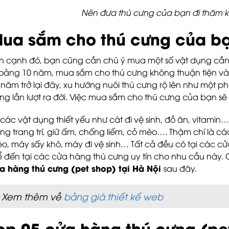
Nên đưa thú cưng của bạn đi thăm k
ua sắm cho thú cưng của b
n cạnh đó, bạn cũng cần chú ý mua một số vật dụng cần
oảng 10 năm, mua sắm cho thú cưng không thuận tiện và 
 năm trở lại đây, xu hướng nuôi thú cưng rộ lên như một 
ng lần lượt ra đời. Việc mua sắm cho thú cưng của bạn s
 các vật dụng thiết yếu như cát đi vệ sinh, đồ ăn, vitami
ng trang trí, giữ ấm, chống liếm, cỏ mèo…. Thậm chí là các
o, máy sấy khô, máy đi vệ sinh… Tất cả đều có tại các c
ể đến tại các cửa hàng thú cưng uy tín cho nhu cầu này
a hàng thú cưng (pet shop) tại Hà Nội
sau đây.
Xem thêm về
bảng giá thiết kế web
op 05 cửa hàng thú cưng (pet