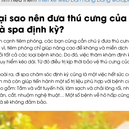
ại sao nên đưa thú cưng củ
à spa định kỳ?
n cạnh tiêm phòng, các bạn cũng cần chú ý đưa thú cưng
i vì, tiêm phòng chỉ giúp nâng cao đề kháng và miễn dịc
ỏi tất cả các loại bệnh khác. Do đó, việc thăm khám định k
uy hiểm kéo dài. Từ đó điều trị kịp thời bảo vệ thú cưng c
oài ra, đi spa chăm sóc định kỳ cũng là một việc hết sức c
nh mà còn giúp tiến hành một số trị liệu phù hợp với bệnh 
o gồm: Tắm và vắt tuyến hôi, làm sạch và chải lông rối, nh
ân, cắt, nhuộm nghệ thuật… Một số bệnh về hô hấp cũng đòi
à sẽ không đảm bảo.