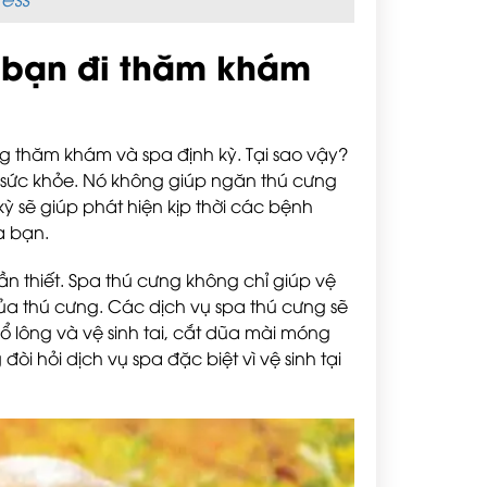
a bạn đi thăm khám
 thăm khám và spa định kỳ. Tại sao vậy?
h sức khỏe. Nó không giúp ngăn thú cưng
ỳ sẽ giúp phát hiện kịp thời các bệnh
ủa bạn.
ần thiết. Spa thú cưng không chỉ giúp vệ
của thú cưng. Các dịch vụ spa thú cưng sẽ
ổ lông và vệ sinh tai, cắt dũa mài móng
 hỏi dịch vụ spa đặc biệt vì vệ sinh tại