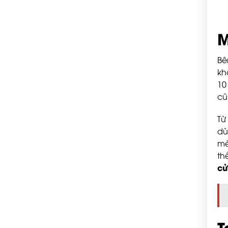
M
Bê
kh
10
cũ
Từ
dù
mè
th
cử
T