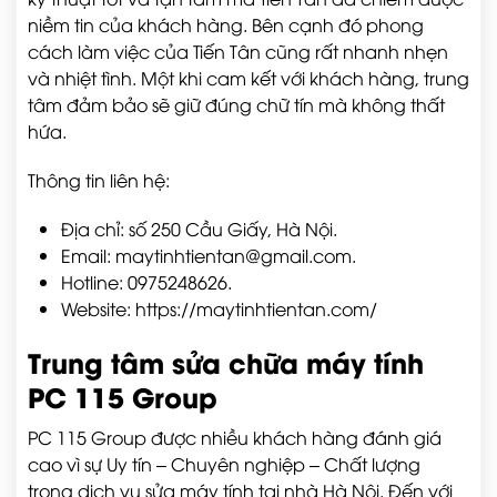
niềm tin của khách hàng. Bên cạnh đó phong
cách làm việc của Tiến Tân cũng rất nhanh nhẹn
và nhiệt tình. Một khi cam kết với khách hàng, trung
tâm đảm bảo sẽ giữ đúng chữ tín mà không thất
hứa.
Thông tin liên hệ:
Địa chỉ: số 250 Cầu Giấy, Hà Nội.
Email: maytinhtientan@gmail.com.
Hotline: 0975248626.
Website:
https://maytinhtientan.com/
Trung tâm sửa chữa máy tính
PC 115 Group
PC 115 Group được nhiều khách hàng đánh giá
cao vì sự Uy tín – Chuyên nghiệp – Chất lượng
trong dịch vụ sửa máy tính tại nhà Hà Nội. Đến với