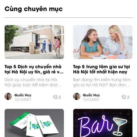
Cùng chuyên mục
Top 5 Dịch vụ chuyển nhà
Top 5 trung tâm gia sư tại
tại Hà Nội uy tín, giá rẻ và
Hà Nội tốt nhất hiện nay
chất lượng
Dịch vụ chuyển nhà tại Hà
Bạn đang tìm kiếm trung tâm
Nội giúp bạn tiết kiệm được
gia sư tại Hà Nội? Bạn đang
rất nhiều thời gian và công...
phân vân không biết nên...
Quốc Huy
Quốc Huy
2
2
12/12/2021
12/12/2021