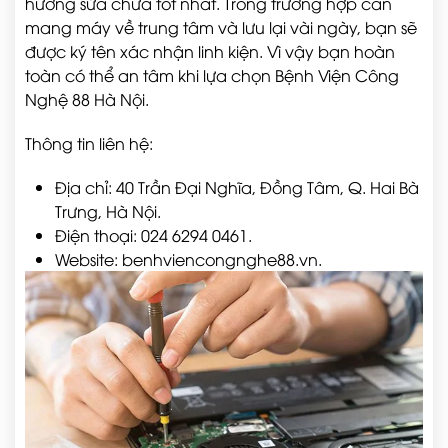
hướng sửa chữa tốt nhất. Trong trường hợp cần
mang máy về trung tâm và lưu lại vài ngày, bạn sẽ
được ký tên xác nhận linh kiện. Vì vậy bạn hoàn
toàn có thể an tâm khi lựa chọn Bệnh Viện Công
Nghệ 88 Hà Nội.
Thông tin liên hệ:
Địa chỉ: 40 Trần Đại Nghĩa, Đồng Tâm, Q. Hai Bà
Trưng, Hà Nội.
Điện thoại: 024 6294 0461.
Website: benhviencongnghe88.vn.