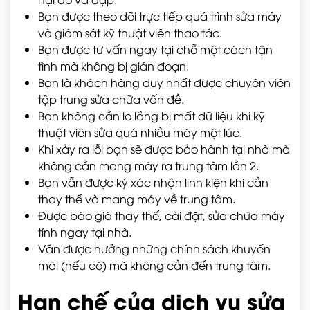
Bạn được theo dõi trực tiếp quá trình sửa máy
và giám sát kỹ thuật viên thao tác.
Bạn được tư vấn ngay tại chỗ một cách tận
tình mà không bị gián đoạn.
Bạn là khách hàng duy nhất được chuyên viên
tập trung sửa chữa vấn đề.
Bạn không cần lo lắng bị mất dữ liệu khi kỹ
thuật viên sửa quá nhiều máy một lúc.
Khi xảy ra lỗi bạn sẽ được bảo hành tại nhà mà
không cần mang máy ra trung tâm lần 2.
Bạn vẫn được ký xác nhận linh kiện khi cần
thay thế và mang máy về trung tâm.
Được báo giá thay thế, cài đặt, sửa chữa máy
tính ngay tại nhà.
Vẫn được hưởng những chính sách khuyến
mãi (nếu có) mà không cần đến trung tâm.
Hạn chế của dịch vụ sửa