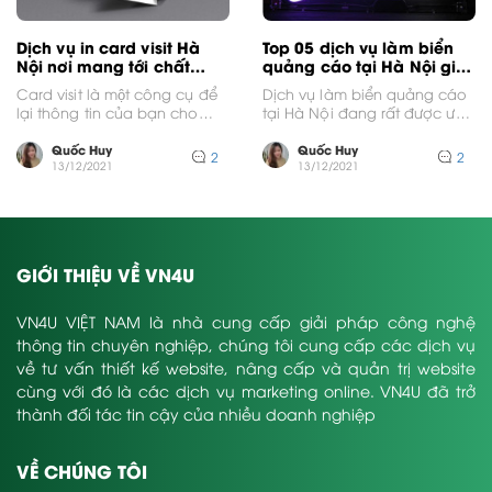
Dịch vụ in card visit Hà
Top 05 dịch vụ làm biển
Nội nơi mang tới chất
quảng cáo tại Hà Nội giá
lượng card visit tốt nhất
rẻ uy tín 2021
Card visit là một công cụ để
Dịch vụ làm biển quảng cáo
cho mọi khách hàng
lại thông tin của bạn cho
tại Hà Nội đang rất được ưa
khách hàng trong nhiều
chuộng trong nhiều năm
trường...
trở...
Quốc Huy
Quốc Huy
2
2
13/12/2021
13/12/2021
GIỚI THIỆU VỀ VN4U
VN4U VIỆT NAM là nhà cung cấp giải pháp công nghệ
thông tin chuyên nghiệp, chúng tôi cung cấp các dịch vụ
về tư vấn thiết kế website, nâng cấp và quản trị website
cùng với đó là các dịch vụ marketing online. VN4U đã trở
thành đối tác tin cậy của nhiều doanh nghiệp
VỀ CHÚNG TÔI