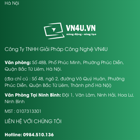
Hà Nội
Công Ty TNHH Giải Pháp Công Nghệ VN4U
Văn phòng:
Số 48B, Phố Phúc Minh, Phường Phúc Diễn,
Quận Bắc Từ Liêm, Hà Nội.
(địa chỉ cũ : Số 48, ngõ 2, đường Võ Quý Huân, Phường
Phúc Diễn, Quận Bắc Từ Liêm, Thành phố Hà Nội)
Văn Phòng Tại Ninh Bình:
Đội 1, Văn Lâm, Ninh Hải, Hoa Lư,
Ninh Bình
MST : 0107313301
LIÊN HỆ VỚI CHÚNG TÔI
Hotline: 0984.510.136