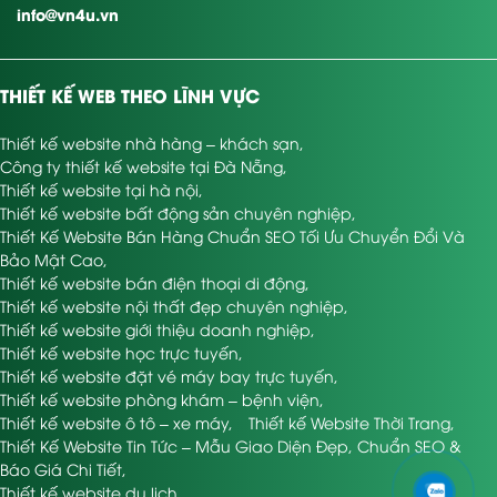
info@vn4u.vn
THIẾT KẾ WEB THEO LĨNH VỰC
Thiết kế website nhà hàng – khách sạn
,
Công ty thiết kế website tại Đà Nẵng
,
Thiết kế website tại hà nội
,
Thiết kế website bất động sản chuyên nghiệp
,
Thiết Kế Website Bán Hàng Chuẩn SEO Tối Ưu Chuyển Đổi Và
Bảo Mật Cao
,
Thiết kế website bán điện thoại di động
,
Thiết kế website nội thất đẹp chuyên nghiệp
,
Thiết kế website giới thiệu doanh nghiệp
,
Thiết kế website học trực tuyến
,
Thiết kế website đặt vé máy bay trực tuyến
,
Thiết kế website phòng khám – bệnh viện
,
Thiết kế website ô tô – xe máy
,
Thiết kế Website Thời Trang
,
Thiết Kế Website Tin Tức – Mẫu Giao Diện Đẹp, Chuẩn SEO &
Báo Giá Chi Tiết
,
Thiết kế website du lịch
,