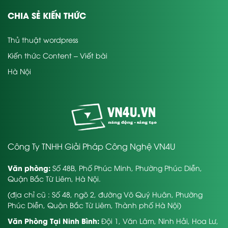
CHIA SẺ KIẾN THỨC
Thủ thuật wordpress
Kiến thức Content – Viết bài
Hà Nội
Công Ty TNHH Giải Pháp Công Nghệ VN4U
Văn phòng:
Số 48B, Phố Phúc Minh, Phường Phúc Diễn,
Quận Bắc Từ Liêm, Hà Nội.
(địa chỉ cũ : Số 48, ngõ 2, đường Võ Quý Huân, Phường
Phúc Diễn, Quận Bắc Từ Liêm, Thành phố Hà Nội)
Văn Phòng Tại Ninh Bình:
Đội 1, Văn Lâm, Ninh Hải, Hoa Lư,