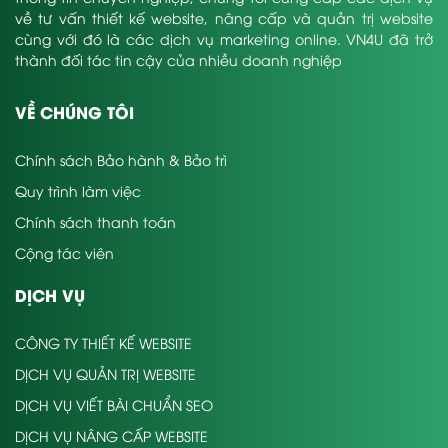
về tư vấn thiết kế website, nâng cấp và quản trị website
cùng với đó là các dịch vụ marketing online. VN4U đã trở
thành đối tác tin cậy của nhiều doanh nghiệp
VỀ CHÚNG TÔI
Chính sách Bảo hành & Bảo trì
Quy trình làm việc
Chính sách thanh toán
Cộng tác viên
DỊCH VỤ
CÔNG TY THIẾT KẾ WEBSITE
DỊCH VỤ QUẢN TRỊ WEBSITE
DỊCH VỤ VIẾT BÀI CHUẨN SEO
DỊCH VỤ NÂNG CẤP WEBSITE