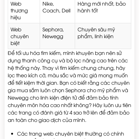
Web
Nike,
Hàng mới nhất, bảo
thương
Coach, Dell
hành tốt
hiệu
Web
Sephora,
Chuyên sâu mỹ
chuyên
Newegg
phẩm, linh kiện
biệt
Để tối ưu hóa tìm kiếm, mình khuyên bạn nên sử
dụng thanh công cụ và bộ lọc nâng cao trên các
hệ thống này. Thay vì tìm kiếm chung chung, hãy
lọc theo kích cỡ, màu sắc và mức giá mong muốn
để tiết kiệm thời gian. Bạn có biết rằng các chuyên
gia mua sắm luôn chọn Sephora cho mỹ phẩm và
Newegg cho linh kiện điện tử để đảm bảo tính
chuyên môn hóa cao nhất không? Hãy luôn ưu tiên
các trang có đánh giá từ 4 sao trở lên để đảm bảo
an toàn cho giao dịch của mình.
Các trang web chuyên biệt thường có chính