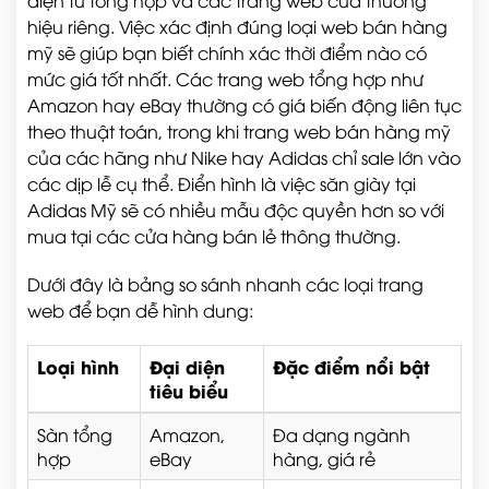
điện tử tổng hợp và các trang web của thương
hiệu riêng. Việc xác định đúng loại web bán hàng
mỹ sẽ giúp bạn biết chính xác thời điểm nào có
mức giá tốt nhất. Các trang web tổng hợp như
Amazon hay eBay thường có giá biến động liên tục
theo thuật toán, trong khi trang web bán hàng mỹ
của các hãng như Nike hay Adidas chỉ sale lớn vào
các dịp lễ cụ thể. Điển hình là việc săn giày tại
Adidas Mỹ sẽ có nhiều mẫu độc quyền hơn so với
mua tại các cửa hàng bán lẻ thông thường.
Dưới đây là bảng so sánh nhanh các loại trang
web để bạn dễ hình dung:
Loại hình
Đại diện
Đặc điểm nổi bật
tiêu biểu
Sàn tổng
Amazon,
Đa dạng ngành
hợp
eBay
hàng, giá rẻ