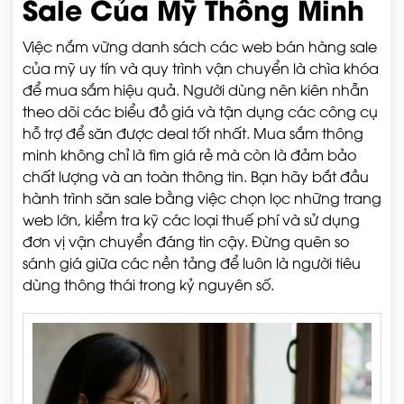
Sale Của Mỹ Thông Minh
Việc nắm vững danh sách các web bán hàng sale
của mỹ uy tín và quy trình vận chuyển là chìa khóa
để mua sắm hiệu quả. Người dùng nên kiên nhẫn
theo dõi các biểu đồ giá và tận dụng các công cụ
hỗ trợ để săn được deal tốt nhất. Mua sắm thông
minh không chỉ là tìm giá rẻ mà còn là đảm bảo
chất lượng và an toàn thông tin. Bạn hãy bắt đầu
hành trình săn sale bằng việc chọn lọc những trang
web lớn, kiểm tra kỹ các loại thuế phí và sử dụng
đơn vị vận chuyển đáng tin cậy. Đừng quên so
sánh giá giữa các nền tảng để luôn là người tiêu
dùng thông thái trong kỷ nguyên số.