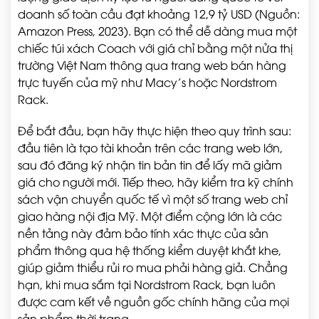
doanh số toàn cầu đạt khoảng 12,9 tỷ USD (Nguồn:
Amazon Press, 2023). Bạn có thể dễ dàng mua một
chiếc túi xách Coach với giá chỉ bằng một nửa thị
trường Việt Nam thông qua trang web bán hàng
trực tuyến của mỹ như Macy’s hoặc Nordstrom
Rack.
Để bắt đầu, bạn hãy thực hiện theo quy trình sau:
đầu tiên là tạo tài khoản trên các trang web lớn,
sau đó đăng ký nhận tin bản tin để lấy mã giảm
giá cho người mới. Tiếp theo, hãy kiểm tra kỹ chính
sách vận chuyển quốc tế vì một số trang web chỉ
giao hàng nội địa Mỹ. Một điểm cộng lớn là các
nền tảng này đảm bảo tính xác thực của sản
phẩm thông qua hệ thống kiểm duyệt khắt khe,
giúp giảm thiểu rủi ro mua phải hàng giả. Chẳng
hạn, khi mua sắm tại Nordstrom Rack, bạn luôn
được cam kết về nguồn gốc chính hãng của mọi
sản phẩm thời trang.