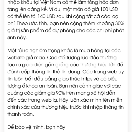
nhập khẩu tại Việt Nam có thể làm tổng hóa đơn
tăng lên đáng kể. Ví dụ, một món đồ giá 100 USD
có thể lên tới 140 USD sau khi cộng tất cả các loại
phí. Theo ước tính, bạn nên cộng thêm khoảng 30%
giá trị sản phẩm để dự phòng cho các chi phí phát
sinh này.
Một rủi ro nghiêm trọng khác là mua hàng tại các
website giả mạo. Các đối tượng lừa đảo thường
tạo ra giao diện gần giống các thương hiệu lớn để
đánh cắp thông tin thẻ tín dụng. Các trang web uy
tín luôn bắt đầu bằng giao thức https và có biểu
tượng ổ khóa an toàn. Bạn nên cảnh giác với các
quảng cáo giảm giá 90% trên mạng xã hội dẫn
đến các trang web lạ. Hãy luôn xác minh tên miền
chính xác của thương hiệu trước khi nhập thông tin
thanh toán.
Để bảo vệ mình, bạn hãy: