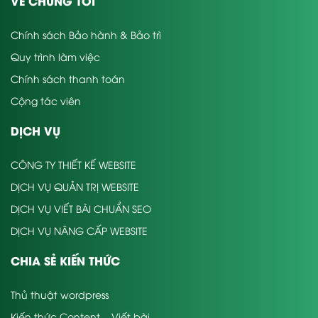
VỀ CHÚNG TÔI
Chính sách Bảo hành & Bảo trì
Quy trình làm việc
Chính sách thanh toán
Cộng tác viên
DỊCH VỤ
CÔNG TY THIẾT KẾ WEBSITE
DỊCH VỤ QUẢN TRỊ WEBSITE
DỊCH VỤ VIẾT BÀI CHUẨN SEO
DỊCH VỤ NÂNG CẤP WEBSITE
CHIA SẺ KIẾN THỨC
Thủ thuật wordpress
Kiến thức Content – Viết bài