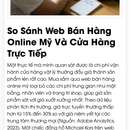
So Sánh Web Bán Hàng
Online Mỹ Và Cửa Hàng
Trực Tiếp
Một thực tế mà mình quan sát được là chi phí vận
hành cửa hàng vật lý thường đẩy giá thành sản
phẩm lên rất cao. Mua sắm qua web bán hàng
online mỹ loại bỏ các chi phí trung gian như mặt
bằng, nhân viên và trang trí shop, giúp giá sản
phẩm sát với giá xuất xưởng nhất. Theo dữ liệu
phân tích thị trường, giá trực tuyến thường thấp
hơn từ 15% đến 30% so với giá niêm yết tại các
trung tâm thương mại (Nguồn: Adobe Analytics,
2023). Một chiếc đồng hồ Michael Kors trên web