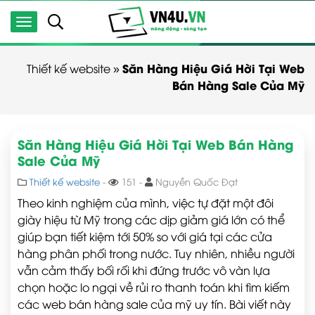
Săn Hàng Hiệu Giá Hời Tại Web
Thiết kế website
»
Bán Hàng Sale Của Mỹ
Săn Hàng Hiệu Giá Hời Tại Web Bán Hàng
Sale Của Mỹ
Thiết kế website
-
151 -
Nguyễn Quốc Đạt
Theo kinh nghiệm của mình, việc tự đặt một đôi
giày hiệu từ Mỹ trong các dịp giảm giá lớn có thể
giúp bạn tiết kiệm tới 50% so với giá tại các cửa
hàng phân phối trong nước. Tuy nhiên, nhiều người
vẫn cảm thấy bối rối khi đứng trước vô vàn lựa
chọn hoặc lo ngại về rủi ro thanh toán khi tìm kiếm
các web bán hàng sale của mỹ uy tín. Bài viết này