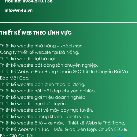
Hotline: 0984.510.136
info@vn4u.vn
THIẾT KẾ WEB THEO LĨNH VỰC
Thiết kế website nhà hàng – khách sạn
,
Công ty thiết kế website tại Đà Nẵng
,
Thiết kế website tại hà nội
,
Thiết kế website bất động sản chuyên nghiệp
,
Thiết Kế Website Bán Hàng Chuẩn SEO Tối Ưu Chuyển Đổi Và
Bảo Mật Cao
,
Thiết kế website bán điện thoại di động
,
Thiết kế website nội thất đẹp chuyên nghiệp
,
Thiết kế website giới thiệu doanh nghiệp
,
Thiết kế website học trực tuyến
,
Thiết kế website đặt vé máy bay trực tuyến
,
Thiết kế website phòng khám – bệnh viện
,
Thiết kế website ô tô – xe máy
,
Thiết kế Website Thời Trang
,
Thiết Kế Website Tin Tức – Mẫu Giao Diện Đẹp, Chuẩn SEO &
Báo Giá Chi Tiết
,