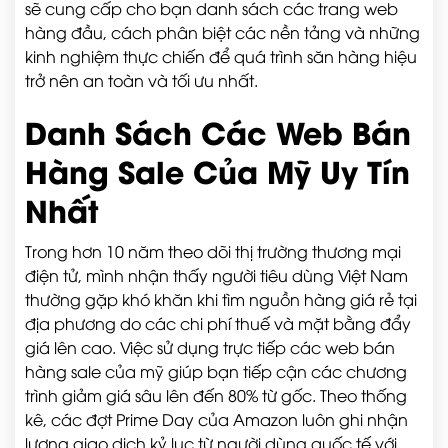
sẽ cung cấp cho bạn danh sách các trang web
hàng đầu, cách phân biệt các nền tảng và những
kinh nghiệm thực chiến để quá trình săn hàng hiệu
trở nên an toàn và tối ưu nhất.
Danh Sách Các Web Bán
Hàng Sale Của Mỹ Uy Tín
Nhất
Trong hơn 10 năm theo dõi thị trường thương mại
điện tử, mình nhận thấy người tiêu dùng Việt Nam
thường gặp khó khăn khi tìm nguồn hàng giá rẻ tại
địa phương do các chi phí thuế và mặt bằng đẩy
giá lên cao. Việc sử dụng trực tiếp các web bán
hàng sale của mỹ giúp bạn tiếp cận các chương
trình giảm giá sâu lên đến 80% từ gốc. Theo thống
kê, các đợt Prime Day của Amazon luôn ghi nhận
lượng giao dịch kỷ lục từ người dùng quốc tế với